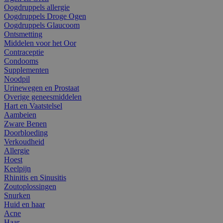
Oogdruppels allergie
Oogdruppels Droge Ogen
Oogdruppels Glaucoom
Ontsmetting
Middelen voor het Oor
Contraceptie
Condooms
Supplementen
Noodpil
Urinewegen en Prostaat
Overige geneesmiddelen
Hart en Vaatstelsel
Aambeien
Zware Benen
Doorbloeding
Verkoudheid
Allergie
Hoest
Keelpijn
Rhinitis en Sinusitis
Zoutoplossingen
Snurken
Huid en haar
Acne
Haar