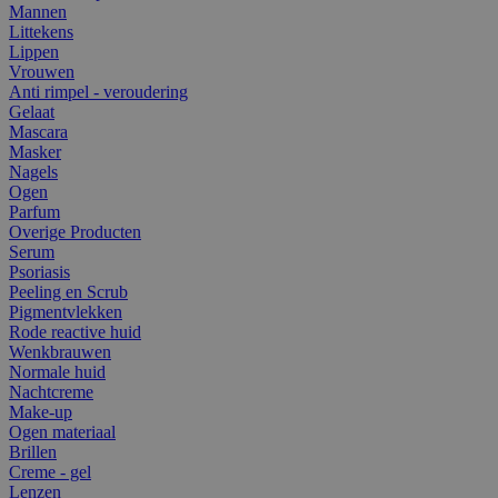
Mannen
Littekens
Lippen
Vrouwen
Anti rimpel - veroudering
Gelaat
Mascara
Masker
Nagels
Ogen
Parfum
Overige Producten
Serum
Psoriasis
Peeling en Scrub
Pigmentvlekken
Rode reactive huid
Wenkbrauwen
Normale huid
Nachtcreme
Make-up
Ogen materiaal
Brillen
Creme - gel
Lenzen