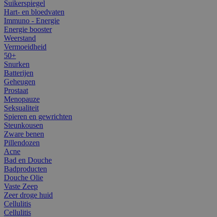
Suikerspiegel
Hart- en bloedvaten
Immuno - Energie
Energie booster
Weerstand
Vermoeidheid
50+
Snurken
Batterijen
Geheugen
Prostaat
Menopauze
Seksualiteit
Spieren en gewrichten
Steunkousen
Zware benen
Pillendozen
Acne
Bad en Douche
Badproducten
Douche Olie
Vaste Zeep
Zeer droge huid
Cellulitis
Cellulitis