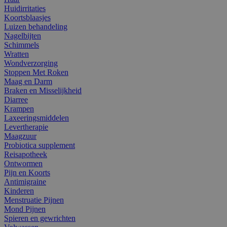
Huidirritaties
Koortsblaasjes
Luizen behandeling
Nagelbijten
Schimmels
Wratten
Wondverzorging
Stoppen Met Roken
Maag en Darm
Braken en Misselijkheid
Diarree
Krampen
Laxeeringsmiddelen
Levertherapie
Maagzuur
Probiotica supplement
Reisapotheek
Ontwormen
Pijn en Koorts
Antimigraine
Kinderen
Menstruatie Pijnen
Mond Pijnen
Spieren en gewrichten