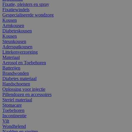
Fixatie, pleisters en spray
Fixatiewindels
Gespecialiseerde wondzorg
Kousen
Armkousen
Diabeteskousen
Kousen
Steunkousen
Aderspatkousen
Littekenverzorging
Materiaal
Aerosol en Toebehoren
Batterijen
Brandwonden
Diabetes materiaal
Handschoenen
Oplossing voor injectie
Pillendozen en accessoires
Steriel materiaal
Stomacare
Toebehoren
Incontinentie
Vilt
Wondhelend
Naalden en spuiten