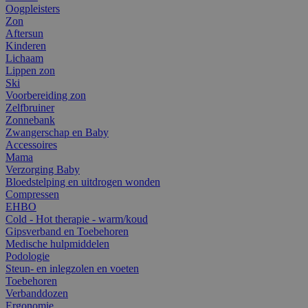
Oogpleisters
Zon
Aftersun
Kinderen
Lichaam
Lippen zon
Ski
Voorbereiding zon
Zelfbruiner
Zonnebank
Zwangerschap en Baby
Accessoires
Mama
Verzorging Baby
Bloedstelping en uitdrogen wonden
Compressen
EHBO
Cold - Hot therapie - warm/koud
Gipsverband en Toebehoren
Medische hulpmiddelen
Podologie
Steun- en inlegzolen en voeten
Toebehoren
Verbanddozen
Ergonomie