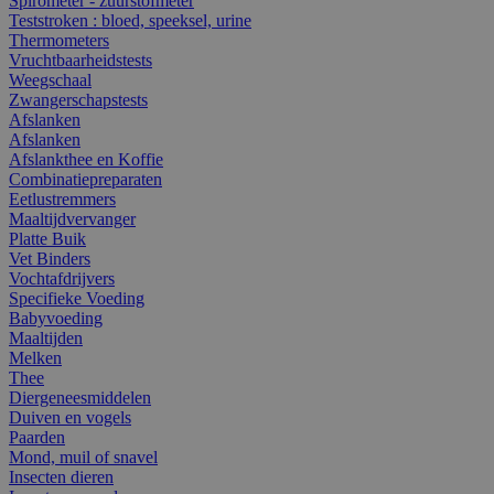
Spirometer - zuurstofmeter
Teststroken : bloed, speeksel, urine
Thermometers
Vruchtbaarheidstests
Weegschaal
Zwangerschapstests
Afslanken
Afslanken
Afslankthee en Koffie
Combinatiepreparaten
Eetlustremmers
Maaltijdvervanger
Platte Buik
Vet Binders
Vochtafdrijvers
Specifieke Voeding
Babyvoeding
Maaltijden
Melken
Thee
Diergeneesmiddelen
Duiven en vogels
Paarden
Mond, muil of snavel
Insecten dieren