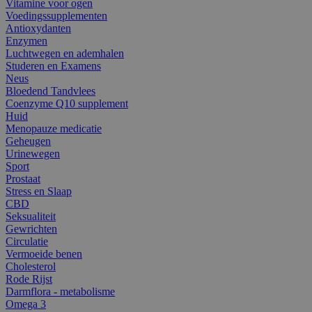
Vitamine voor ogen
Voedingssupplementen
Antioxydanten
Enzymen
Luchtwegen en ademhalen
Studeren en Examens
Neus
Bloedend Tandvlees
Coenzyme Q10 supplement
Huid
Menopauze medicatie
Geheugen
Urinewegen
Sport
Prostaat
Stress en Slaap
CBD
Seksualiteit
Gewrichten
Circulatie
Vermoeide benen
Cholesterol
Rode Rijst
Darmflora - metabolisme
Omega 3