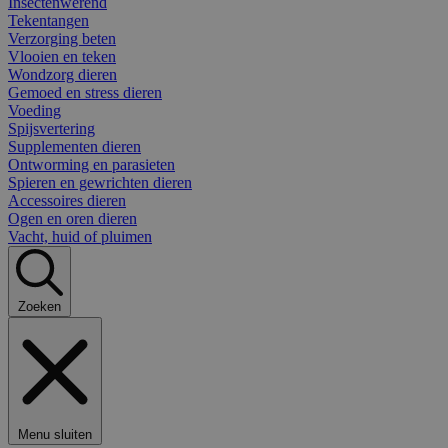
Insectenwerend
Tekentangen
Verzorging beten
Vlooien en teken
Wondzorg dieren
Gemoed en stress dieren
Voeding
Spijsvertering
Supplementen dieren
Ontworming en parasieten
Spieren en gewrichten dieren
Accessoires dieren
Ogen en oren dieren
Vacht, huid of pluimen
Zoeken
Menu sluiten