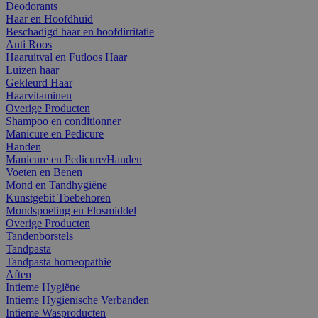
Deodorants
Haar en Hoofdhuid
Beschadigd haar en hoofdirritatie
Anti Roos
Haaruitval en Futloos Haar
Luizen haar
Gekleurd Haar
Haarvitaminen
Overige Producten
Shampoo en conditionner
Manicure en Pedicure
Handen
Manicure en Pedicure/Handen
Voeten en Benen
Mond en Tandhygiëne
Kunstgebit Toebehoren
Mondspoeling en Flosmiddel
Overige Producten
Tandenborstels
Tandpasta
Tandpasta homeopathie
Aften
Intieme Hygiëne
Intieme Hygienische Verbanden
Intieme Wasproducten