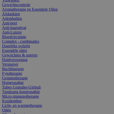
Volwassen
Gewichtscontrole
Aromatherapie en Essentiele Olien
Afslanking
Ademhaling
Anti-beet
Anti-haaruitval
Anti-Luizen
Bloedcirculatie
Complex - combinaties
Dagelijks welzijn
Essentiële oliën
Gewrichten & spieren
Huidverzorging
Verstuiver
Bachbloesem
Fytotherapie
Gemmotherapie
Homeopathie
Tubes Granules-Globuli
Tandpasta homeopathie
Micro-immunotherapie
Kruidenthee
Licht- en warmtetherapie
Oliën