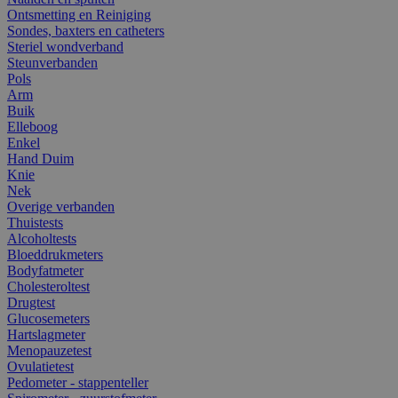
Ontsmetting en Reiniging
Sondes, baxters en catheters
Steriel wondverband
Steunverbanden
Pols
Arm
Buik
Elleboog
Enkel
Hand Duim
Knie
Nek
Overige verbanden
Thuistests
Alcoholtests
Bloeddrukmeters
Bodyfatmeter
Cholesteroltest
Drugtest
Glucosemeters
Hartslagmeter
Menopauzetest
Ovulatietest
Pedometer - stappenteller