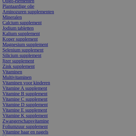
Oligo-elementen
Plantaardige olie
Aminozuren supplementen
Mineralen
Calcium supplement
Jodium tabletten
Kalium supplement
Koper supplement
Magnesium supplement
Selenium supplement
Silicium supplement
Ijzer supplement
Zink supplement
Vitaminen
Multivitaminen
Vitaminen voor kinderen
Vitamine A supplement
Vitamine B supplement
Vitamine C supplement
Vitamine D supplement
Vitamine E supplement
Vitamine K supplement
Zwangerschapsvitamine
Foliumzuur supplement
Vitamine haar en nagels