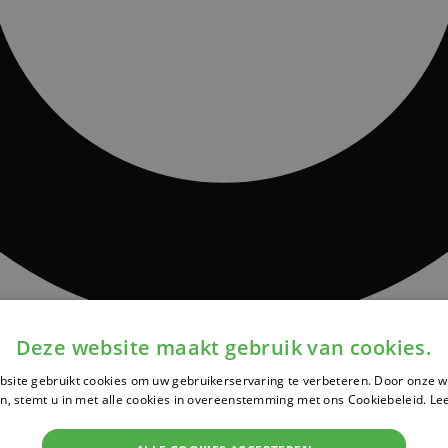
Deze website maakt gebruik van cookies.
site gebruikt cookies om uw gebruikerservaring te verbeteren. Door onze w
n, stemt u in met alle cookies in overeenstemming met ons Cookiebeleid.
Le