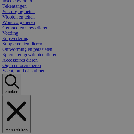
Insectenwerend
Tekentangen
Verzorging beten
Vlooien en teken
Wondzorg dieren
Gemoed en stress dieren
Voeding
Spijsvertering
Supplementen dieren
Ontworming en parasieten
Spieren en gewrichten dieren
Accessoires dieren
Ogen en oren dieren
Vacht, huid of pluimen
Zoeken
Menu sluiten