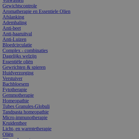
Volwassen
Gewichtscontrole
Aromatherapie en Essentiele Olien
Afslanking
Ademhaling
Anti-beet
Anti-haaruitval
Anti-Luizen
Bloedcirculatie
Complex - combinaties
Dagelijks welzijn
Essentiële oliën
Gewrichten & spieren
Huidverzorging
Verstuiver
Bachbloesem
Fytotherapie
Gemmotherapie
Homeopathie
Tubes Granules-Globuli
Tandpasta homeopathie
Micro-immunotherapie
Kruidenthee
Licht- en warmtetherapie
Oliën