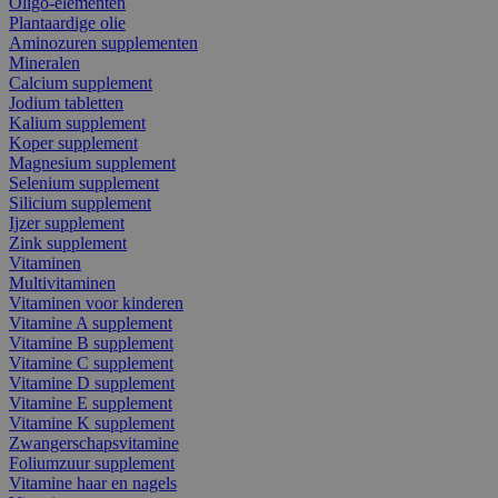
Oligo-elementen
Plantaardige olie
Aminozuren supplementen
Mineralen
Calcium supplement
Jodium tabletten
Kalium supplement
Koper supplement
Magnesium supplement
Selenium supplement
Silicium supplement
Ijzer supplement
Zink supplement
Vitaminen
Multivitaminen
Vitaminen voor kinderen
Vitamine A supplement
Vitamine B supplement
Vitamine C supplement
Vitamine D supplement
Vitamine E supplement
Vitamine K supplement
Zwangerschapsvitamine
Foliumzuur supplement
Vitamine haar en nagels