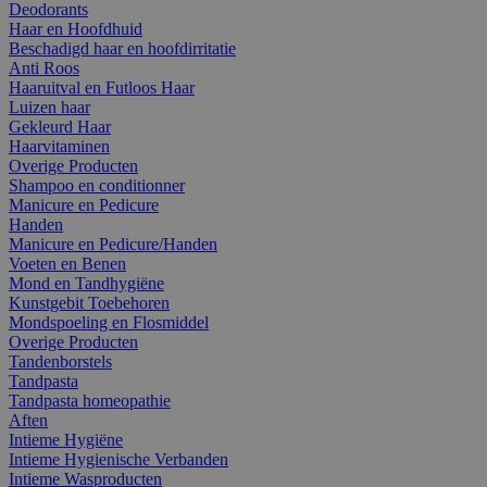
Deodorants
Haar en Hoofdhuid
Beschadigd haar en hoofdirritatie
Anti Roos
Haaruitval en Futloos Haar
Luizen haar
Gekleurd Haar
Haarvitaminen
Overige Producten
Shampoo en conditionner
Manicure en Pedicure
Handen
Manicure en Pedicure/Handen
Voeten en Benen
Mond en Tandhygiëne
Kunstgebit Toebehoren
Mondspoeling en Flosmiddel
Overige Producten
Tandenborstels
Tandpasta
Tandpasta homeopathie
Aften
Intieme Hygiëne
Intieme Hygienische Verbanden
Intieme Wasproducten