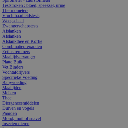
Spirometer - zuurstofmeter
Teststroken : bloed, speeksel, urine
Thermometers
Vruchtbaarheidstests
Weegschaal
Zwangerschapstests
Afslanken
Afslanken
Afslankthee en Koffie
Combinatiepreparaten
Eetlustremmers
Maaltijdvervanger
Platte Buik
Vet Binders
Vochtafdrijvers
Specifieke Voeding
Babyvoeding
Maaltijden
Melken
Thee
Diergeneesmiddelen
Duiven en vogels
Paarden
Mond, muil of snavel
Insecten dieren