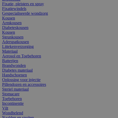
Fixatie, pleisters en spray
Fixatiewindels
Gespecialiseerde wondzorg
Kousen
Armkousen
Diabeteskousen
Kousen
Steunkousen
Aderspatkousen
Littekenverzorging
Materiaal
Aerosol en Toebehoren
Batterijen
Brandwonden
Diabetes materiaal
Handschoenen
Oplossing voor injectie
Pillendozen en accessoires
Steriel materiaal
Stomacare
Toebehoren
Incontinentie
Vilt
Wondhelend
Naalden en spuiten