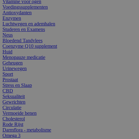
Vitamine voor ogen
Voedingssupplementen
Antioxydanten
Enzymen
Luchtwegen en ademhalen
Studeren en Examens
Neus
Bloedend Tandvlees
Coenzyme Q10 supplement
Huid
Menopauze medicatie
Geheugen
Urinewegen
Sport
Prostaat
Stress en Slaap
CBD
Seksualiteit
Gewrichten
Circulatie
Vermoeide benen
Cholesterol
Rode Rijst
Darmflora - metabolisme
Omega 3