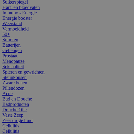
Suikerspiegel
Hart- en bloedvaten
Immuno - Energie
Energie booster
Weerstand
Vermoeidheid
50+
Snurken
Batterijen
Geheugen
Prostaat
Menopauze
Seksualiteit
Spieren en gewrichten
Steunkousen
Zware benen
Pillendozen
Acne
Bad en Douche
Badproducten
Douche Olie
Vaste Zeep
Zeer droge huid
Cellulitis
Cellulitis