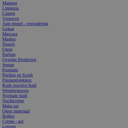
Mannen
Littekens
Lippen
Vrouwen
Anti rimpel - veroudering
Gelaat
Mascara
Masker
Nagels
Ogen
Parfum
Overige Producten
Serum
Psoriasis
Peeling en Scrub
Pigmentvlekken
Rode reactive huid
Wenkbrauwen
Normale huid
Nachtcreme
Make-up
Ogen materiaal
Brillen
Creme - gel
Lenzen