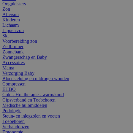
Oogpleisters
Zon
Aftersun
Kinderen
Lichaam
Lippen zon
Ski
Voorbereiding zon
Zelfbruiner
Zonnebank
Zwangerschap en Baby
Accessoires
Mama
Verzorging Baby
Bloedstelping en uitdrogen wonden
Compressen
EHBO
Cold - Hot therapie - warm/koud
Gipsverband en Toebehoren
Medische hulpmiddelen
Podologie
Steun- en inlegzolen en voeten
Toebehoren
Verbanddozen
Ergonomie