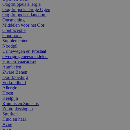
Oogdruppels allergie
Oogdruppels Droge Ogen
Oogdruppels Glaucoom
Ontsmetting
Middelen voor het Oor
Contraceptie
Condooms
Supplementen
Noodpil
Urinewegen en Prostaat
Overige geneesmiddelen
Hart en Vaatstelsel
Aambeien
Zware Benen
Doorbloeding
Verkoudheid
Allergie
Hoest
Keelpijn
Rhinitis en Sinusitis
Zoutoplossingen
Snurken
Huid en haar
Acne
Haar