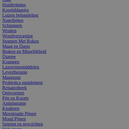
Huidirritaties
Koortsblaasjes
Luizen behandeling
Nagelbijten
Schimmels
Wratten
Wondverzorging
Stoppen Met Roken
Maag en Darm
Braken en Misselijkheid
Diarree
Krampen
Laxeeringsmiddelen
Levertherapie
Maagzuur
Probiotica supplement
Reisapotheek
Ontwormen
Pijn en Koorts
Antimigraine
Kinderen
Menstruatie Pijnen
Mond Pijnen
Spieren en gewrichten