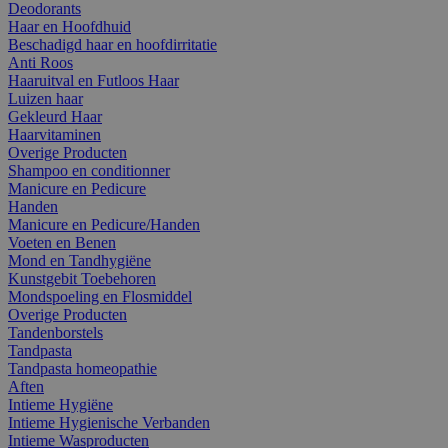
Deodorants
Haar en Hoofdhuid
Beschadigd haar en hoofdirritatie
Anti Roos
Haaruitval en Futloos Haar
Luizen haar
Gekleurd Haar
Haarvitaminen
Overige Producten
Shampoo en conditionner
Manicure en Pedicure
Handen
Manicure en Pedicure/Handen
Voeten en Benen
Mond en Tandhygiëne
Kunstgebit Toebehoren
Mondspoeling en Flosmiddel
Overige Producten
Tandenborstels
Tandpasta
Tandpasta homeopathie
Aften
Intieme Hygiëne
Intieme Hygienische Verbanden
Intieme Wasproducten