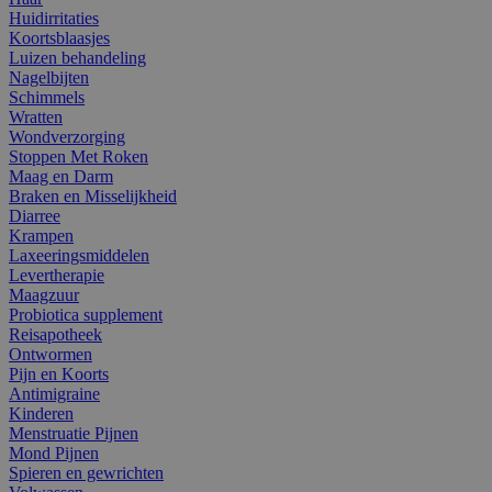
Huidirritaties
Koortsblaasjes
Luizen behandeling
Nagelbijten
Schimmels
Wratten
Wondverzorging
Stoppen Met Roken
Maag en Darm
Braken en Misselijkheid
Diarree
Krampen
Laxeeringsmiddelen
Levertherapie
Maagzuur
Probiotica supplement
Reisapotheek
Ontwormen
Pijn en Koorts
Antimigraine
Kinderen
Menstruatie Pijnen
Mond Pijnen
Spieren en gewrichten