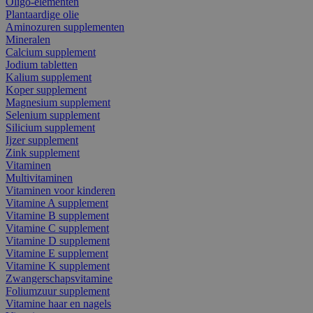
Oligo-elementen
Plantaardige olie
Aminozuren supplementen
Mineralen
Calcium supplement
Jodium tabletten
Kalium supplement
Koper supplement
Magnesium supplement
Selenium supplement
Silicium supplement
Ijzer supplement
Zink supplement
Vitaminen
Multivitaminen
Vitaminen voor kinderen
Vitamine A supplement
Vitamine B supplement
Vitamine C supplement
Vitamine D supplement
Vitamine E supplement
Vitamine K supplement
Zwangerschapsvitamine
Foliumzuur supplement
Vitamine haar en nagels