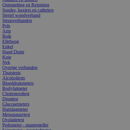
Ontsmetting en Reiniging
Sondes, baxters en catheters
Steriel wondverband
Steunverbanden
Pols
Arm
Buik
Elleboog
Enkel
Hand Duim
Knie
Nek
Overige verbanden
Thuistests
Alcoholtests
Bloeddrukmeters
Bodyfatmeter
Cholesteroltest
Drugtest
Glucosemeters
Hartslagmeter
Menopauzetest
Ovulatietest
Pedometer - stappenteller