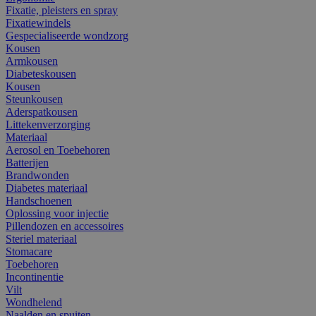
Fixatie, pleisters en spray
Fixatiewindels
Gespecialiseerde wondzorg
Kousen
Armkousen
Diabeteskousen
Kousen
Steunkousen
Aderspatkousen
Littekenverzorging
Materiaal
Aerosol en Toebehoren
Batterijen
Brandwonden
Diabetes materiaal
Handschoenen
Oplossing voor injectie
Pillendozen en accessoires
Steriel materiaal
Stomacare
Toebehoren
Incontinentie
Vilt
Wondhelend
Naalden en spuiten