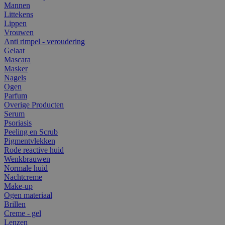
Mannen
Littekens
Lippen
Vrouwen
Anti rimpel - veroudering
Gelaat
Mascara
Masker
Nagels
Ogen
Parfum
Overige Producten
Serum
Psoriasis
Peeling en Scrub
Pigmentvlekken
Rode reactive huid
Wenkbrauwen
Normale huid
Nachtcreme
Make-up
Ogen materiaal
Brillen
Creme - gel
Lenzen