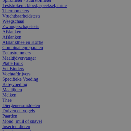
Spirometer - zuurstofmeter
Teststroken : bloed, speeksel, urine
Thermometers
Vruchtbaarheidstests
Weegschaal
Zwangerschapstests
Afslanken
Afslanken
Afslankthee en Koffie
Combinatiepreparaten
Eetlustremmers
Maaltijdvervanger
Platte Buik
Vet Binders
Vochtafdrijvers
Specifieke Voeding
Babyvoeding
Maaltijden
Melken
Thee
Diergeneesmiddelen
Duiven en vogels
Paarden
Mond, muil of snavel
Insecten dieren