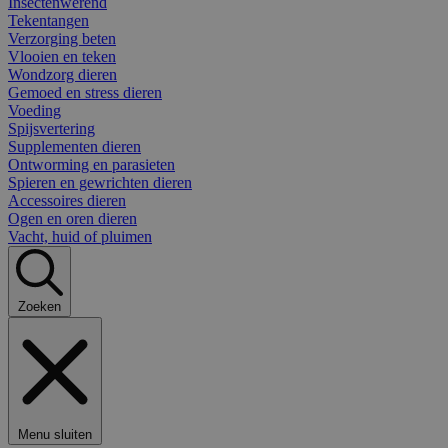
Insectenwerend
Tekentangen
Verzorging beten
Vlooien en teken
Wondzorg dieren
Gemoed en stress dieren
Voeding
Spijsvertering
Supplementen dieren
Ontworming en parasieten
Spieren en gewrichten dieren
Accessoires dieren
Ogen en oren dieren
Vacht, huid of pluimen
Zoeken
Menu sluiten