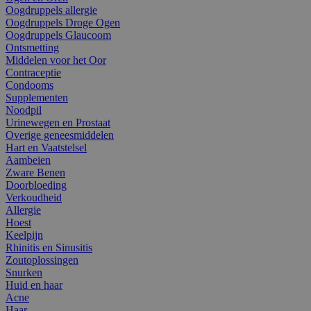
Oogdruppels allergie
Oogdruppels Droge Ogen
Oogdruppels Glaucoom
Ontsmetting
Middelen voor het Oor
Contraceptie
Condooms
Supplementen
Noodpil
Urinewegen en Prostaat
Overige geneesmiddelen
Hart en Vaatstelsel
Aambeien
Zware Benen
Doorbloeding
Verkoudheid
Allergie
Hoest
Keelpijn
Rhinitis en Sinusitis
Zoutoplossingen
Snurken
Huid en haar
Acne
Haar