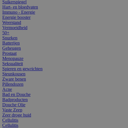
Suikerspiegel
Hart- en bloedvaten
Immuno - Energie
Energie booster
Weerstand
Vermoeidheid
50+
Snurken
Batterijen
Geheugen
Prostaat
Menopauze
Seksualiteit
Spieren en gewrichten
Steunkousen
Zware benen
Pillendozen
Acne
Bad en Douche
Badproducten
Douche Olie
Vaste Zeep
Zeer droge huid
Cellulitis
Cellulitis