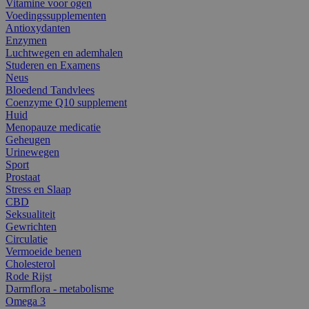
Vitamine voor ogen
Voedingssupplementen
Antioxydanten
Enzymen
Luchtwegen en ademhalen
Studeren en Examens
Neus
Bloedend Tandvlees
Coenzyme Q10 supplement
Huid
Menopauze medicatie
Geheugen
Urinewegen
Sport
Prostaat
Stress en Slaap
CBD
Seksualiteit
Gewrichten
Circulatie
Vermoeide benen
Cholesterol
Rode Rijst
Darmflora - metabolisme
Omega 3