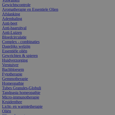
Volwassen
Gewichtscontrole
Aromatherapie en Essentiele Olien
Afslanking
Ademhaling
Anti-beet
Anti-haaruitval
Anti-Luizen
Bloedcirculatie
Complex - combinaties
Dagelijks welzijn
Essentiële oliën
Gewrichten & spieren
Huidverzorging
Verstuiver
Bachbloesem
Fytotherapie
Gemmotherapie
Homeopathie
Tubes Granules-Globuli
Tandpasta homeopathie
Micro-immunotherapie
Kruidenthee
Licht- en warmtetherapie
Oliën