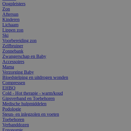
Oogpleisters
Zon
Aftersun
Kinderen
Lichaam
Lippen zon
Ski
Voorbereiding zon
Zelfbruiner
Zonnebank
Zwangerschap en Baby
Accessoires
Mama
Verzorging Baby
Bloedstelping en uitdrogen wonden
Compressen
EHBO
Cold - Hot therapie - warm/koud
Gipsverband en Toebehoren
Medische hulpmiddelen
Podologie
Steun- en inlegzolen en voeten
Toebehoren
Verbanddozen
Ergonomie