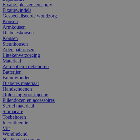
Fixatie, pleisters en spray
Fixatiewindels
Gespecialiseerde wondzorg
Kousen
Armkousen
Diabeteskousen
Kousen
Steunkousen
Aderspatkousen
Littekenverzorging
Materiaal
Aerosol en Toebehoren
Batterijen
Brandwonden
Diabetes materiaal
Handschoenen
Oplossing voor injectie
Pillendozen en accessoires
Steriel materiaal
Stomacare
Toebehoren
Incontinentie
Vilt
Wondhelend
Naalden en spuiten