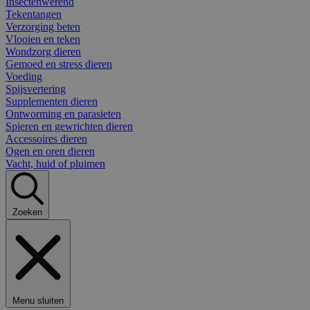
Insectenwerend
Tekentangen
Verzorging beten
Vlooien en teken
Wondzorg dieren
Gemoed en stress dieren
Voeding
Spijsvertering
Supplementen dieren
Ontworming en parasieten
Spieren en gewrichten dieren
Accessoires dieren
Ogen en oren dieren
Vacht, huid of pluimen
Zoeken
Menu sluiten