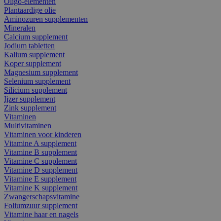
Oligo-elementen
Plantaardige olie
Aminozuren supplementen
Mineralen
Calcium supplement
Jodium tabletten
Kalium supplement
Koper supplement
Magnesium supplement
Selenium supplement
Silicium supplement
Ijzer supplement
Zink supplement
Vitaminen
Multivitaminen
Vitaminen voor kinderen
Vitamine A supplement
Vitamine B supplement
Vitamine C supplement
Vitamine D supplement
Vitamine E supplement
Vitamine K supplement
Zwangerschapsvitamine
Foliumzuur supplement
Vitamine haar en nagels