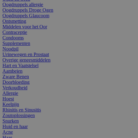
Oogdruppels allergie
Oogdruppels Droge Ogen
Oogdruppels Glaucoom
Ontsmetting
Middelen voor het Oor
Contraceptie
Condooms
Supplementen
Noodpil
Urinewegen en Prostaat
Overige geneesmiddelen
Hart en Vaatstelsel
Aambeien
Zware Benen
Doorbloeding
Verkoudheid
Allergie
Hoest
Keelpijn
Rhinitis en Sinusitis
Zoutoplossingen
Snurken
Huid en haar
Acne
Haar