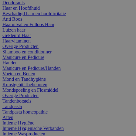
Deodorants
Haar en Hoofdhuid
Beschadigd haar en hoofdirritatie
Anti Roos
Haaruitval en Futloos Haar
Luizen haar
Gekleurd Haar
Haarvitaminen
Overige Producten
Shampoo en conditionner
Manicure en Pedicure
Handen
Manicure en Pedicure/Handen
Voeten en Benen
Mond en Tandhygiëne
Kunstgebit Toebehoren
Mondspoeling en Flosmiddel
Overige Producten
Tandenborstels
Tandpasta
Tandpasta homeopathie
Aften
Intieme Hygiëne
Intieme Hygienische Verbanden
Intieme Wasproducten