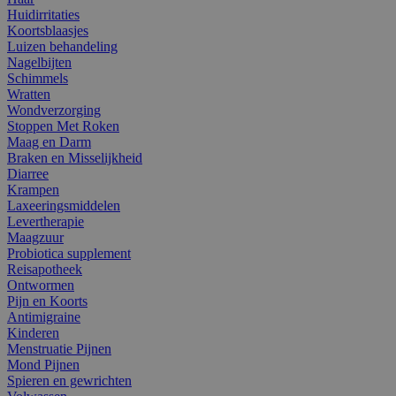
Huidirritaties
Koortsblaasjes
Luizen behandeling
Nagelbijten
Schimmels
Wratten
Wondverzorging
Stoppen Met Roken
Maag en Darm
Braken en Misselijkheid
Diarree
Krampen
Laxeeringsmiddelen
Levertherapie
Maagzuur
Probiotica supplement
Reisapotheek
Ontwormen
Pijn en Koorts
Antimigraine
Kinderen
Menstruatie Pijnen
Mond Pijnen
Spieren en gewrichten