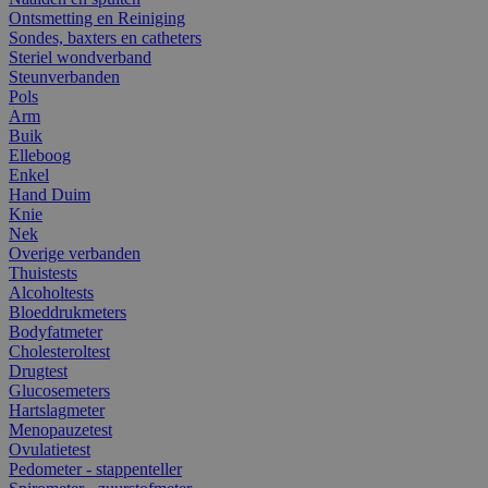
Ontsmetting en Reiniging
Sondes, baxters en catheters
Steriel wondverband
Steunverbanden
Pols
Arm
Buik
Elleboog
Enkel
Hand Duim
Knie
Nek
Overige verbanden
Thuistests
Alcoholtests
Bloeddrukmeters
Bodyfatmeter
Cholesteroltest
Drugtest
Glucosemeters
Hartslagmeter
Menopauzetest
Ovulatietest
Pedometer - stappenteller