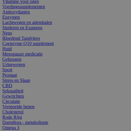
Vitamine voor ogen
Voedingssupplementen
Antioxydanten
Enzymen
Luchtwegen en ademhalen
Studeren en Examens
Neus
Bloedend Tandvlees
Coenzyme Q10 supplement
Huid
Menopauze medicatie
Geheugen
Urinewegen
Sport
Prostaat
Stress en Slaap
CBD
Seksualiteit
Gewrichten
Circulatie
Vermoeide benen
Cholesterol
Rode Rijst
Darmflora - metabolisme
Omega 3