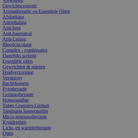
Volwassen
Gewichtscontrole
Aromatherapie en Essentiele Olien
Afslanking
Ademhaling
Anti-beet
Anti-haaruitval
Anti-Luizen
Bloedcirculatie
Complex - combinaties
Dagelijks welzijn
Essentiële oliën
Gewrichten & spieren
Huidverzorging
Verstuiver
Bachbloesem
Fytotherapie
Gemmotherapie
Homeopathie
Tubes Granules-Globuli
Tandpasta homeopathie
Micro-immunotherapie
Kruidenthee
Licht- en warmtetherapie
Oliën