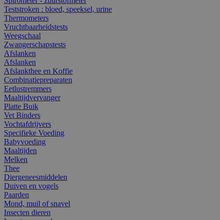
Spirometer - zuurstofmeter
Teststroken : bloed, speeksel, urine
Thermometers
Vruchtbaarheidstests
Weegschaal
Zwangerschapstests
Afslanken
Afslanken
Afslankthee en Koffie
Combinatiepreparaten
Eetlustremmers
Maaltijdvervanger
Platte Buik
Vet Binders
Vochtafdrijvers
Specifieke Voeding
Babyvoeding
Maaltijden
Melken
Thee
Diergeneesmiddelen
Duiven en vogels
Paarden
Mond, muil of snavel
Insecten dieren