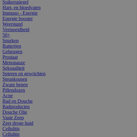
Suikerspiegel
Hart- en bloedvaten
Immuno - Energie
Energie booster
Weerstand
Vermoeidheid
50+
Snurken
Batterijen
Geheugen
Prostaat
Menopauze
Seksualiteit
Spieren en gewrichten
Steunkousen
Zware benen
Pillendozen
Acne
Bad en Douche
Badproducten
Douche Olie
Vaste Zeep
Zeer droge huid
Cellulitis
Cellulitis