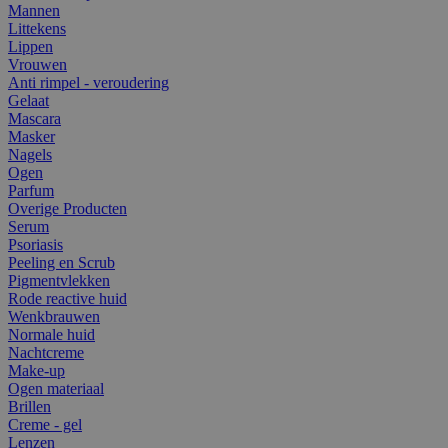
Mannen
Littekens
Lippen
Vrouwen
Anti rimpel - veroudering
Gelaat
Mascara
Masker
Nagels
Ogen
Parfum
Overige Producten
Serum
Psoriasis
Peeling en Scrub
Pigmentvlekken
Rode reactive huid
Wenkbrauwen
Normale huid
Nachtcreme
Make-up
Ogen materiaal
Brillen
Creme - gel
Lenzen