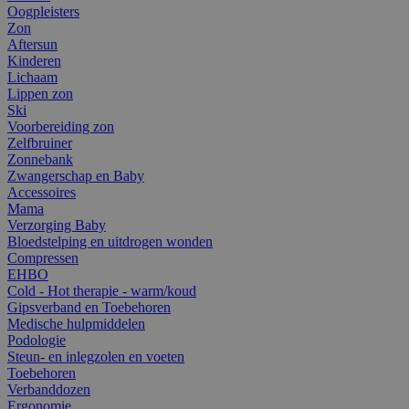
Oogpleisters
Zon
Aftersun
Kinderen
Lichaam
Lippen zon
Ski
Voorbereiding zon
Zelfbruiner
Zonnebank
Zwangerschap en Baby
Accessoires
Mama
Verzorging Baby
Bloedstelping en uitdrogen wonden
Compressen
EHBO
Cold - Hot therapie - warm/koud
Gipsverband en Toebehoren
Medische hulpmiddelen
Podologie
Steun- en inlegzolen en voeten
Toebehoren
Verbanddozen
Ergonomie