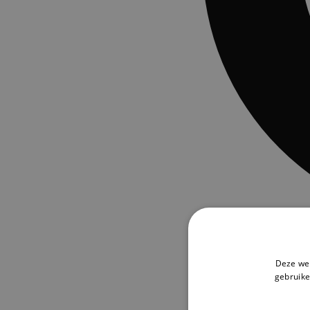
Deze web
gebruike