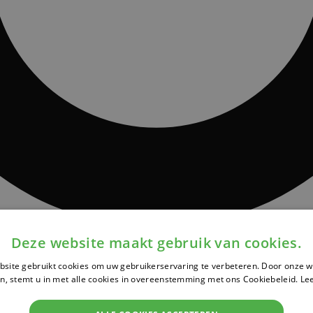
Deze website maakt gebruik van cookies.
site gebruikt cookies om uw gebruikerservaring te verbeteren. Door onze w
n, stemt u in met alle cookies in overeenstemming met ons Cookiebeleid.
Le