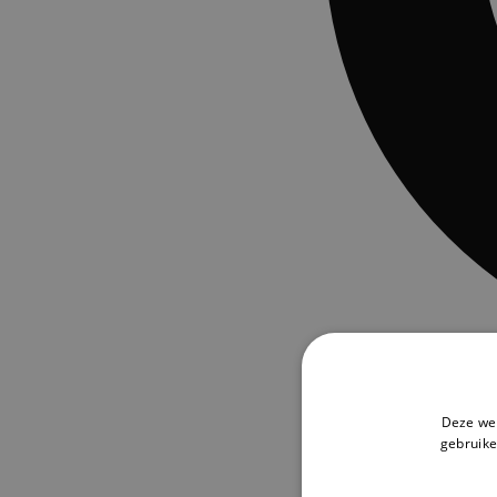
Deze web
gebruike