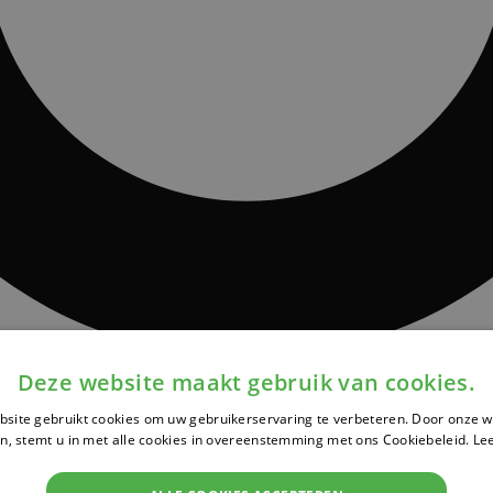
Deze website maakt gebruik van cookies.
site gebruikt cookies om uw gebruikerservaring te verbeteren. Door onze w
n, stemt u in met alle cookies in overeenstemming met ons Cookiebeleid.
Le