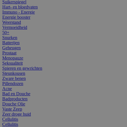
Suikerspiegel
Hart- en bloedvaten
Immuno - Energie
Energie booster
Weerstand
Vermoeidheid
50+
Snurken
Batterijen
Geheugen
Prostaat
Menopauze
Seksualiteit
Spieren en gewrichten
Steunkousen
Zware benen
Pillendozen
Acne
Bad en Douche
Badproducten
Douche Olie
Vaste Zeep
Zeer droge huid
Cellulitis
Cellulitis