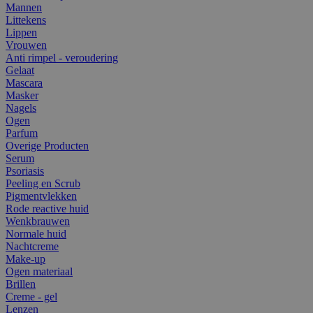
Mannen
Littekens
Lippen
Vrouwen
Anti rimpel - veroudering
Gelaat
Mascara
Masker
Nagels
Ogen
Parfum
Overige Producten
Serum
Psoriasis
Peeling en Scrub
Pigmentvlekken
Rode reactive huid
Wenkbrauwen
Normale huid
Nachtcreme
Make-up
Ogen materiaal
Brillen
Creme - gel
Lenzen