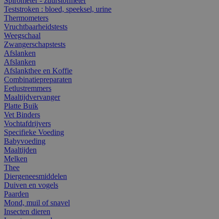
Spirometer - zuurstofmeter
Teststroken : bloed, speeksel, urine
Thermometers
Vruchtbaarheidstests
Weegschaal
Zwangerschapstests
Afslanken
Afslanken
Afslankthee en Koffie
Combinatiepreparaten
Eetlustremmers
Maaltijdvervanger
Platte Buik
Vet Binders
Vochtafdrijvers
Specifieke Voeding
Babyvoeding
Maaltijden
Melken
Thee
Diergeneesmiddelen
Duiven en vogels
Paarden
Mond, muil of snavel
Insecten dieren