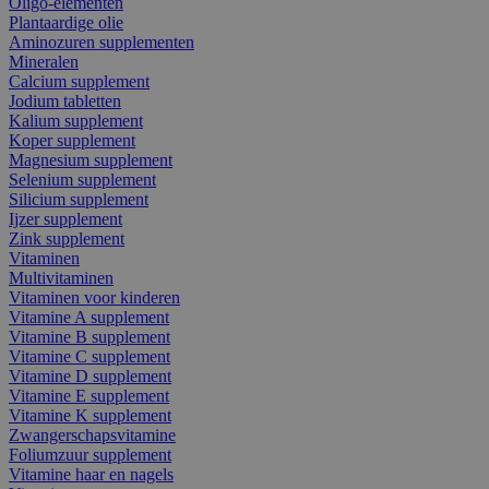
Oligo-elementen
Plantaardige olie
Aminozuren supplementen
Mineralen
Calcium supplement
Jodium tabletten
Kalium supplement
Koper supplement
Magnesium supplement
Selenium supplement
Silicium supplement
Ijzer supplement
Zink supplement
Vitaminen
Multivitaminen
Vitaminen voor kinderen
Vitamine A supplement
Vitamine B supplement
Vitamine C supplement
Vitamine D supplement
Vitamine E supplement
Vitamine K supplement
Zwangerschapsvitamine
Foliumzuur supplement
Vitamine haar en nagels