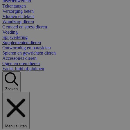
Insectenwerend
Tekentangen
Verzorging beten
Vlooien en teken
Wondzorg dieren
Gemoed en stress dieren
Voeding
Spijsvertering
Supplementen dieren
Ontworming en parasieten
Spieren en gewrichten dieren
Accessoires dieren
Ogen en oren dieren
Vacht, huid of pluimen
Zoeken
Menu sluiten