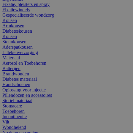
Fixatie, pleisters en spray
Fixatiewindels
Gespecialiseerde wondzorg
Kousen
Armkousen
Diabeteskousen
Kousen
Steunkousen
Aderspatkousen
Littekenverzorging
Materiaal
Aerosol en Toebehoren
Batterijen
Brandwonden
Diabetes materiaal
Handschoenen
Oplossing voor injectie
Pillendozen en accessoires
Steriel materiaal
Stomacare
Toebehoren
Incontinentie
Vilt
Wondhelend
Naalden en spuiten