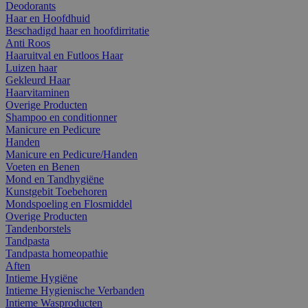
Deodorants
Haar en Hoofdhuid
Beschadigd haar en hoofdirritatie
Anti Roos
Haaruitval en Futloos Haar
Luizen haar
Gekleurd Haar
Haarvitaminen
Overige Producten
Shampoo en conditionner
Manicure en Pedicure
Handen
Manicure en Pedicure/Handen
Voeten en Benen
Mond en Tandhygiëne
Kunstgebit Toebehoren
Mondspoeling en Flosmiddel
Overige Producten
Tandenborstels
Tandpasta
Tandpasta homeopathie
Aften
Intieme Hygiëne
Intieme Hygienische Verbanden
Intieme Wasproducten