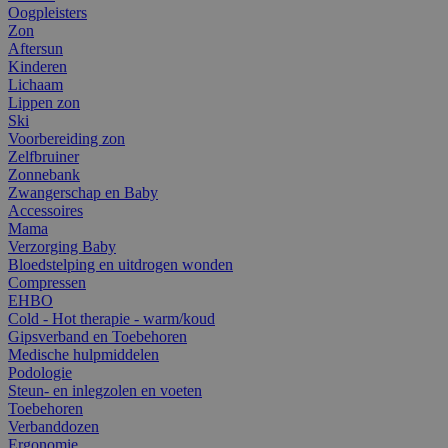
Oogpleisters
Zon
Aftersun
Kinderen
Lichaam
Lippen zon
Ski
Voorbereiding zon
Zelfbruiner
Zonnebank
Zwangerschap en Baby
Accessoires
Mama
Verzorging Baby
Bloedstelping en uitdrogen wonden
Compressen
EHBO
Cold - Hot therapie - warm/koud
Gipsverband en Toebehoren
Medische hulpmiddelen
Podologie
Steun- en inlegzolen en voeten
Toebehoren
Verbanddozen
Ergonomie