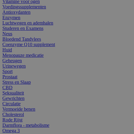
Vitamine voor ogen
Voedingssupplementen
Antioxydanten
Enzymen
Luchtwegen en ademhalen
Studeren en Examens
Neus
Bloedend Tandvlees
Coenzyme Q10 supplement
Huid
Menopauze medicatie
Geheugen
Urinewegen
Sport
Prostaat
Stress en Slaap
CBD
Seksualiteit
Gewrichten
Circulatie
Vermoeide benen
Cholesterol
Rode Rijst
Darmflora - metabolisme
Omega 3