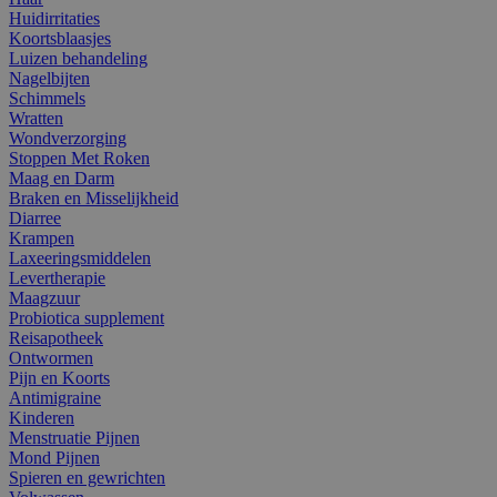
Huidirritaties
Koortsblaasjes
Luizen behandeling
Nagelbijten
Schimmels
Wratten
Wondverzorging
Stoppen Met Roken
Maag en Darm
Braken en Misselijkheid
Diarree
Krampen
Laxeeringsmiddelen
Levertherapie
Maagzuur
Probiotica supplement
Reisapotheek
Ontwormen
Pijn en Koorts
Antimigraine
Kinderen
Menstruatie Pijnen
Mond Pijnen
Spieren en gewrichten