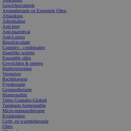
Volwassen
Gewichtscontrole
Aromatherapie en Essentiele Olien
Afslanking
Ademhaling
Anti-beet
Anti-haaruitval
Anti-Luizen
Bloedcirculatie
Complex - combinaties
Dagelijks welzijn
Essentiële oliën
Gewrichten & spieren
Huidverzorging
Verstuiver
Bachbloesem
Fytotherapie
Gemmotherapie
Homeopathie
Tubes Granules-Globuli
Tandpasta homeopathie
Micro-immunotherapie
Kruidenthee
Licht- en warmtetherapie
Oliën