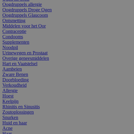
Oogdruppels allergie
Oogdruppels Droge Ogen
Oogdruppels Glaucoom
Ontsmetting
Middelen voor het Oor
Contraceptie
Condooms
Supplementen
Noodpil
Urinewegen en Prostaat
Overige geneesmiddelen
Hart en Vaatstelsel
Aambeien
Zware Benen
Doorbloeding
Verkoudheid
Allergie
Hoest
Keelpijn
Rhinitis en Sinusitis
Zoutoplossingen
Snurken
Huid en haar
Acne
Haar