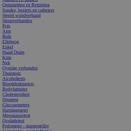
Ontsmetting en Reiniging
Sondes, baxters en catheters
Steriel wondverband
Steunverbanden
Pols
Arm
Buik
Elleboog
Enkel
Hand Duim
Knie
Nek
Overige verbanden
Thuistests
Alcoholtests
Bloeddrukmeters
Bodyfatmeter
Cholesteroltest
Drugtest
Glucosemeters
Hartslagmeter
Menopauzetest
Ovulatietest
Pedometer - stappenteller