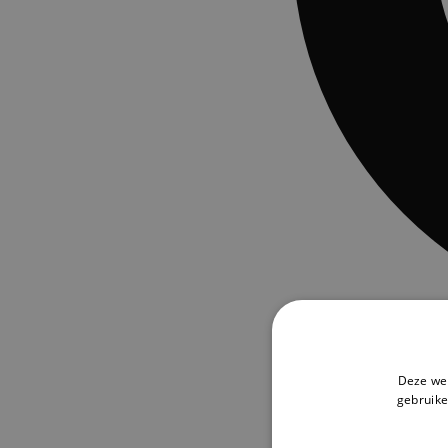
Deze web
gebruike