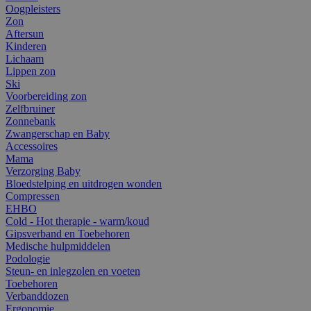
Oogpleisters
Zon
Aftersun
Kinderen
Lichaam
Lippen zon
Ski
Voorbereiding zon
Zelfbruiner
Zonnebank
Zwangerschap en Baby
Accessoires
Mama
Verzorging Baby
Bloedstelping en uitdrogen wonden
Compressen
EHBO
Cold - Hot therapie - warm/koud
Gipsverband en Toebehoren
Medische hulpmiddelen
Podologie
Steun- en inlegzolen en voeten
Toebehoren
Verbanddozen
Ergonomie