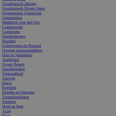
Oogdruppels allergie
Oogdruppels Droge Ogen
Oogdruppels Glaucoom
Ontsmetting
Middelen voor het Oor
Contraceptie
Condooms
Supplementen
Noodpil
Urinewegen en Prostaat
Overige geneesmiddelen
Hart en Vaatstelsel
Aambeien
Zware Benen
Doorbloeding
Verkoudheid
Allergie
Hoest
Keelpijn
Rhinitis en Sinusitis
Zoutoplossingen
Snurken
Huid en haar
Acne
Haar