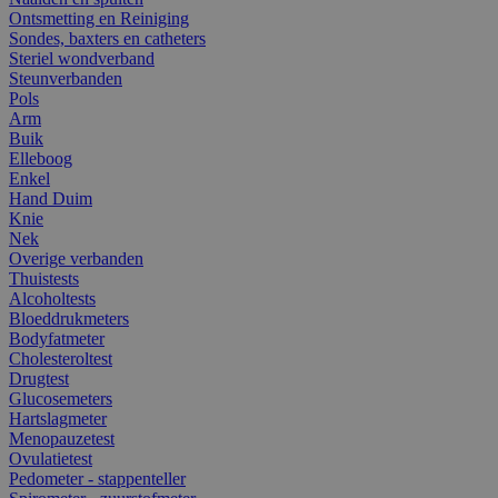
Ontsmetting en Reiniging
Sondes, baxters en catheters
Steriel wondverband
Steunverbanden
Pols
Arm
Buik
Elleboog
Enkel
Hand Duim
Knie
Nek
Overige verbanden
Thuistests
Alcoholtests
Bloeddrukmeters
Bodyfatmeter
Cholesteroltest
Drugtest
Glucosemeters
Hartslagmeter
Menopauzetest
Ovulatietest
Pedometer - stappenteller