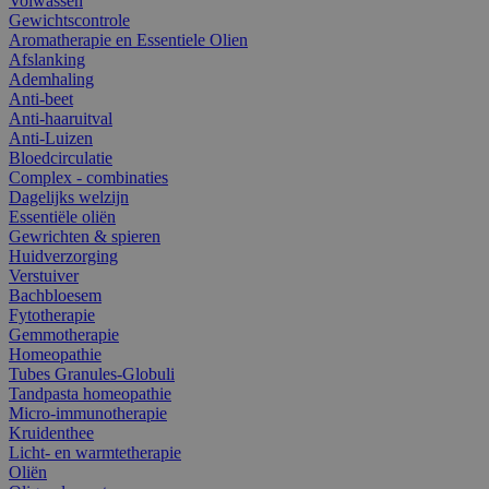
Volwassen
Gewichtscontrole
Aromatherapie en Essentiele Olien
Afslanking
Ademhaling
Anti-beet
Anti-haaruitval
Anti-Luizen
Bloedcirculatie
Complex - combinaties
Dagelijks welzijn
Essentiële oliën
Gewrichten & spieren
Huidverzorging
Verstuiver
Bachbloesem
Fytotherapie
Gemmotherapie
Homeopathie
Tubes Granules-Globuli
Tandpasta homeopathie
Micro-immunotherapie
Kruidenthee
Licht- en warmtetherapie
Oliën