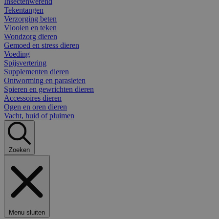
Insectenwerend
Tekentangen
Verzorging beten
Vlooien en teken
Wondzorg dieren
Gemoed en stress dieren
Voeding
Spijsvertering
Supplementen dieren
Ontworming en parasieten
Spieren en gewrichten dieren
Accessoires dieren
Ogen en oren dieren
Vacht, huid of pluimen
Zoeken
Menu sluiten