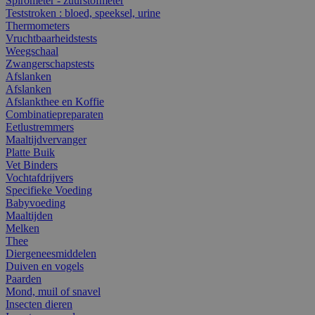
Spirometer - zuurstofmeter
Teststroken : bloed, speeksel, urine
Thermometers
Vruchtbaarheidstests
Weegschaal
Zwangerschapstests
Afslanken
Afslanken
Afslankthee en Koffie
Combinatiepreparaten
Eetlustremmers
Maaltijdvervanger
Platte Buik
Vet Binders
Vochtafdrijvers
Specifieke Voeding
Babyvoeding
Maaltijden
Melken
Thee
Diergeneesmiddelen
Duiven en vogels
Paarden
Mond, muil of snavel
Insecten dieren