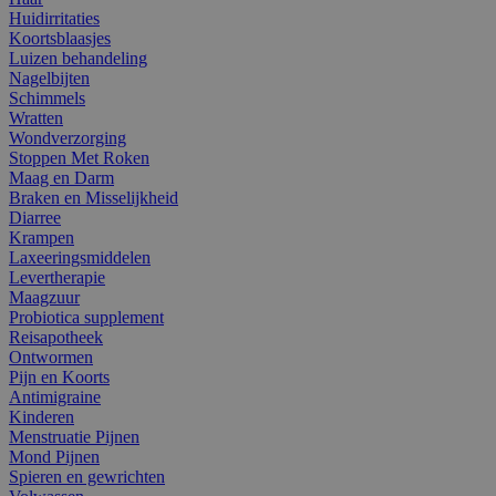
Huidirritaties
Koortsblaasjes
Luizen behandeling
Nagelbijten
Schimmels
Wratten
Wondverzorging
Stoppen Met Roken
Maag en Darm
Braken en Misselijkheid
Diarree
Krampen
Laxeeringsmiddelen
Levertherapie
Maagzuur
Probiotica supplement
Reisapotheek
Ontwormen
Pijn en Koorts
Antimigraine
Kinderen
Menstruatie Pijnen
Mond Pijnen
Spieren en gewrichten