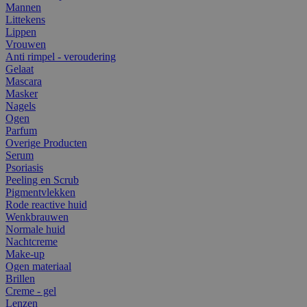
Mannen
Littekens
Lippen
Vrouwen
Anti rimpel - veroudering
Gelaat
Mascara
Masker
Nagels
Ogen
Parfum
Overige Producten
Serum
Psoriasis
Peeling en Scrub
Pigmentvlekken
Rode reactive huid
Wenkbrauwen
Normale huid
Nachtcreme
Make-up
Ogen materiaal
Brillen
Creme - gel
Lenzen