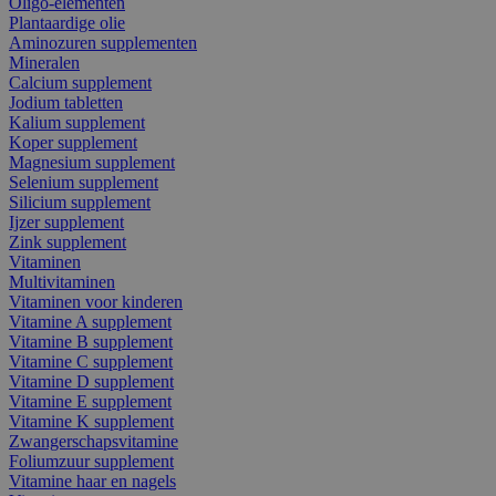
Oligo-elementen
Plantaardige olie
Aminozuren supplementen
Mineralen
Calcium supplement
Jodium tabletten
Kalium supplement
Koper supplement
Magnesium supplement
Selenium supplement
Silicium supplement
Ijzer supplement
Zink supplement
Vitaminen
Multivitaminen
Vitaminen voor kinderen
Vitamine A supplement
Vitamine B supplement
Vitamine C supplement
Vitamine D supplement
Vitamine E supplement
Vitamine K supplement
Zwangerschapsvitamine
Foliumzuur supplement
Vitamine haar en nagels