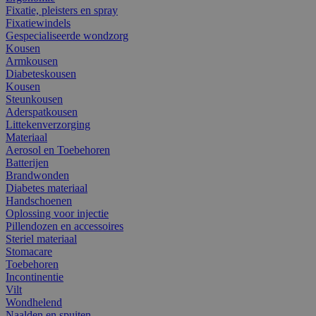
Fixatie, pleisters en spray
Fixatiewindels
Gespecialiseerde wondzorg
Kousen
Armkousen
Diabeteskousen
Kousen
Steunkousen
Aderspatkousen
Littekenverzorging
Materiaal
Aerosol en Toebehoren
Batterijen
Brandwonden
Diabetes materiaal
Handschoenen
Oplossing voor injectie
Pillendozen en accessoires
Steriel materiaal
Stomacare
Toebehoren
Incontinentie
Vilt
Wondhelend
Naalden en spuiten