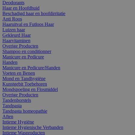
Deodorants
Haar en Hoofdhuid
Beschadigd haar en hoofdirritatie
Anti Roos
Haaruitval en Futloos Haar
Luizen haar
Gekleurd Haar
Haarvitaminen
Overige Producten
Shampoo en conditionner
Manicure en Pedicure
Handen
Manicure en Pedicure/Handen
Voeten en Benen
Mond en Tandhygiëne
Kunstgebit Toebehoren
Mondspoeling en Flosmiddel
Overige Producten
Tandenborstels
Tandpasta
Tandpasta homeopathie
Aften
Intieme Hygiëne
Intieme Hygienische Verbanden
Intieme Wasproducten