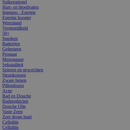
Suikerspiegel
Hart- en bloedvaten
Immuno - Energie
Energie booster
Weerstand
Vermoeidheid
50+
Snurken
Batterijen
Geheugen
Prostaat
Menopauze
Seksualiteit
Spieren en gewrichten
Steunkousen
Zware benen
Pillendozen
Acne
Bad en Douche
Badproducten
Douche Olie
Vaste Zeep
Zeer droge huid
Cellulitis
Cellulitis