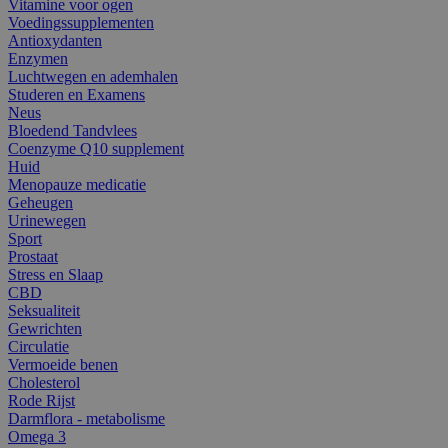
Vitamine voor ogen
Voedingssupplementen
Antioxydanten
Enzymen
Luchtwegen en ademhalen
Studeren en Examens
Neus
Bloedend Tandvlees
Coenzyme Q10 supplement
Huid
Menopauze medicatie
Geheugen
Urinewegen
Sport
Prostaat
Stress en Slaap
CBD
Seksualiteit
Gewrichten
Circulatie
Vermoeide benen
Cholesterol
Rode Rijst
Darmflora - metabolisme
Omega 3