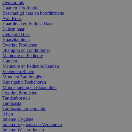
Deodorants
Haar en Hoofdhuid
Beschadigd haar en hoofdirritatie
Anti Roos
Haaruitval en Futloos Haar
Luizen haar
Gekleurd Haar
Haarvitaminen
Overige Producten
Shampoo en conditionner
Manicure en Pedicure
Handen
Manicure en Pedicure/Handen
Voeten en Benen
Mond en Tandhygiëne
Kunstgebit Toebehoren
Mondspoeling en Flosmiddel
Overige Producten
Tandenborstels
Tandpasta
Tandpasta homeopathie
Aften
Intieme Hygiëne
Intieme Hygienische Verbanden
Intieme Wasproducten