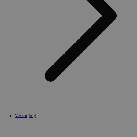
AWSALBCORS
1 week
Amazon.com Inc.
widget-
mediator.zopim.com
CookieScriptConsent
5 maanden 4
CookieScript
weken
.medibib.nl
Verzorging
Aanbieder