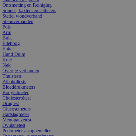
Ontsmetting en Reiniging
Sondes, baxters en catheters
Steriel wondverband
Steunverbanden
Pols
Arm
Buik
Elleboog
Enkel
Hand Duim
Knie
Nek
Overige verbanden
Thuistests
Alcoholtests
Bloeddrukmeters
Bodyfatmeter
Cholesteroltest
Drugtest
Glucosemeters
Hartslagmeter
Menopauzetest
Ovulatietest
Pedometer - stappenteller