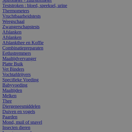
Spirometer - zuurstofmeter
Teststroken : bloed, speeksel, urine
Thermometers
Vruchtbaarheidstests
Weegschaal
Zwangerschapstests
Afslanken
Afslanken
Afslankthee en Koffie
Combinatiepreparaten
Eetlustremmers
Maaltijdvervanger
Platte Buik
Vet Binders
Vochtafdrijvers
Specifieke Voeding
Babyvoeding
Maaltijden
Melken
Thee
Diergeneesmiddelen
Duiven en vogels
Paarden
Mond, muil of snavel
Insecten dieren