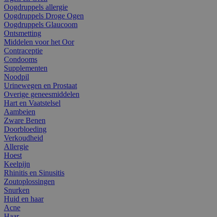
Oogdruppels allergie
Oogdruppels Droge Ogen
Oogdruppels Glaucoom
Ontsmetting
Middelen voor het Oor
Contraceptie
Condooms
Supplementen
Noodpil
Urinewegen en Prostaat
Overige geneesmiddelen
Hart en Vaatstelsel
Aambeien
Zware Benen
Doorbloeding
Verkoudheid
Allergie
Hoest
Keelpijn
Rhinitis en Sinusitis
Zoutoplossingen
Snurken
Huid en haar
Acne
Haar