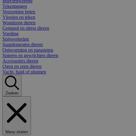
Insectenwerend
Tekentangen
Verzorging beten
Vlooien en teken
Wondzorg dieren
Gemoed en stress dieren
Voeding
Spijsvertering
Supplementen dieren
Ontworming en parasieten
Spieren en gewrichten dieren
Accessoires dieren
Ogen en oren dieren
Vacht, huid of pluimen
Zoeken
Menu sluiten