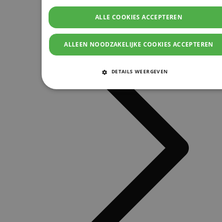
ALLE COOKIES ACCEPTEREN
ALLEEN NOODZAKELIJKE COOKIES ACCEPTEREN
DETAILS WEERGEVEN
STRIKT NOODZAKELIJKE COOKIES
PRESTATIE COOKIES
TARGETING COOKIES
FUNCTIONELE COOKIES
Strikt noodzakelijke cookies
Prestatie cookies