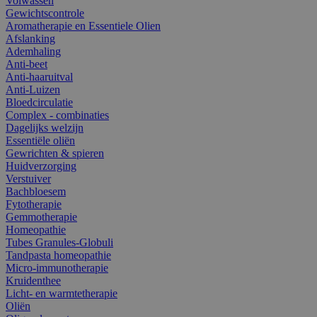
Volwassen
Gewichtscontrole
Aromatherapie en Essentiele Olien
Afslanking
Ademhaling
Anti-beet
Anti-haaruitval
Anti-Luizen
Bloedcirculatie
Complex - combinaties
Dagelijks welzijn
Essentiële oliën
Gewrichten & spieren
Huidverzorging
Verstuiver
Bachbloesem
Fytotherapie
Gemmotherapie
Homeopathie
Tubes Granules-Globuli
Tandpasta homeopathie
Micro-immunotherapie
Kruidenthee
Licht- en warmtetherapie
Oliën