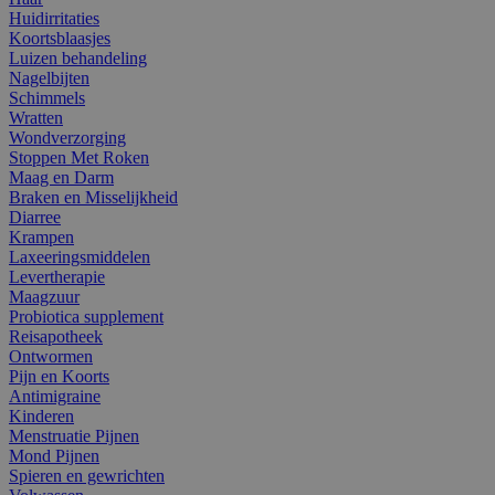
Huidirritaties
Koortsblaasjes
Luizen behandeling
Nagelbijten
Schimmels
Wratten
Wondverzorging
Stoppen Met Roken
Maag en Darm
Braken en Misselijkheid
Diarree
Krampen
Laxeeringsmiddelen
Levertherapie
Maagzuur
Probiotica supplement
Reisapotheek
Ontwormen
Pijn en Koorts
Antimigraine
Kinderen
Menstruatie Pijnen
Mond Pijnen
Spieren en gewrichten