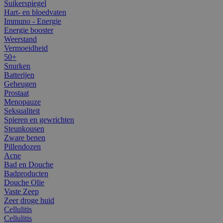
Suikerspiegel
Hart- en bloedvaten
Immuno - Energie
Energie booster
Weerstand
Vermoeidheid
50+
Snurken
Batterijen
Geheugen
Prostaat
Menopauze
Seksualiteit
Spieren en gewrichten
Steunkousen
Zware benen
Pillendozen
Acne
Bad en Douche
Badproducten
Douche Olie
Vaste Zeep
Zeer droge huid
Cellulitis
Cellulitis