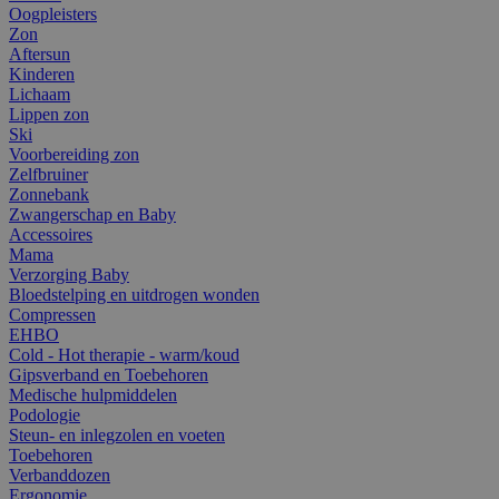
Oogpleisters
Zon
Aftersun
Kinderen
Lichaam
Lippen zon
Ski
Voorbereiding zon
Zelfbruiner
Zonnebank
Zwangerschap en Baby
Accessoires
Mama
Verzorging Baby
Bloedstelping en uitdrogen wonden
Compressen
EHBO
Cold - Hot therapie - warm/koud
Gipsverband en Toebehoren
Medische hulpmiddelen
Podologie
Steun- en inlegzolen en voeten
Toebehoren
Verbanddozen
Ergonomie