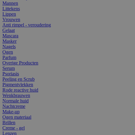
Mannen
Littekens
Lippen
Vrouwen
Anti rimpel - veroudering
Gelaat
Mascara
Masker
Nagels
Ogen
Parfum
Overige Producten
Serum
Psoriasis
Peeling en Scrub
Pigmentvlekken
Rode reactive huid
Wenkbrauwen
Normale huid
Nachtcreme
Make-up
Ogen materiaal
Brillen
Creme - gel
Lenzen