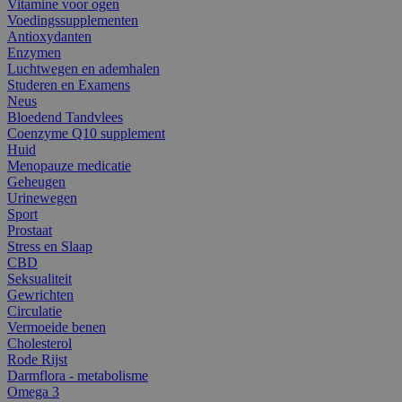
Vitamine voor ogen
Voedingssupplementen
Antioxydanten
Enzymen
Luchtwegen en ademhalen
Studeren en Examens
Neus
Bloedend Tandvlees
Coenzyme Q10 supplement
Huid
Menopauze medicatie
Geheugen
Urinewegen
Sport
Prostaat
Stress en Slaap
CBD
Seksualiteit
Gewrichten
Circulatie
Vermoeide benen
Cholesterol
Rode Rijst
Darmflora - metabolisme
Omega 3