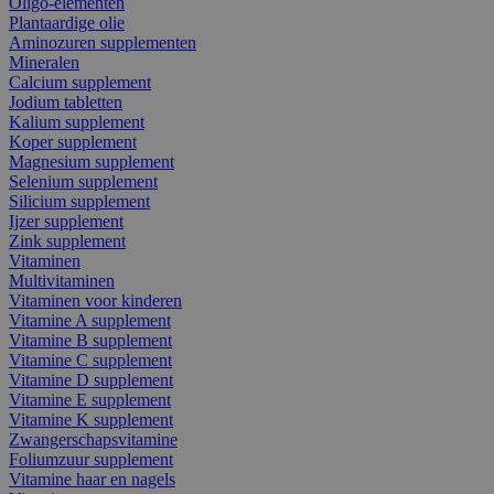
Oligo-elementen
Plantaardige olie
Aminozuren supplementen
Mineralen
Calcium supplement
Jodium tabletten
Kalium supplement
Koper supplement
Magnesium supplement
Selenium supplement
Silicium supplement
Ijzer supplement
Zink supplement
Vitaminen
Multivitaminen
Vitaminen voor kinderen
Vitamine A supplement
Vitamine B supplement
Vitamine C supplement
Vitamine D supplement
Vitamine E supplement
Vitamine K supplement
Zwangerschapsvitamine
Foliumzuur supplement
Vitamine haar en nagels