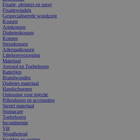
Fixatie, pleisters en spray
Fixatiewindels
Gespecialiseerde wondzorg
Kousen
Armkousen
Diabeteskousen
Kousen
Steunkousen
Aderspatkousen
Littekenverzorging
Materiaal
Aerosol en Toebehoren
Batterijen
Brandwonden
Diabetes materiaal
Handschoenen
Oplossing voor injectie
Pillendozen en accessoires
Steriel materiaal
Stomacare
Toebehoren
Incontinentie
Vilt
Wondhelend
Naalden en spuiten