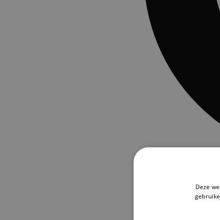
Deze web
gebruike