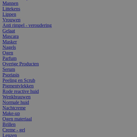
Mannen
Littekens
Lippen
Vrouwen
Anti rimpel - veroudering
Gelaat
Mascara
Masker
Nagels
Ogen
Parfum
Overige Producten
Serum
Psoriasis
Peeling en Scrub
Pigmentvlekken
Rode reactive huid
Wenkbrauwen
Normale huid
Nachtcreme
Make-up
Ogen materiaal
Brillen
Creme - gel
Lenzen