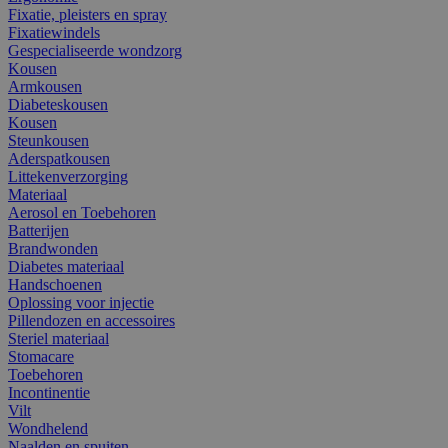
Fixatie, pleisters en spray
Fixatiewindels
Gespecialiseerde wondzorg
Kousen
Armkousen
Diabeteskousen
Kousen
Steunkousen
Aderspatkousen
Littekenverzorging
Materiaal
Aerosol en Toebehoren
Batterijen
Brandwonden
Diabetes materiaal
Handschoenen
Oplossing voor injectie
Pillendozen en accessoires
Steriel materiaal
Stomacare
Toebehoren
Incontinentie
Vilt
Wondhelend
Naalden en spuiten