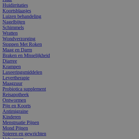
Huidirritaties
Koortsblaasjes
Luizen behandeling
Nagelbijten
Schimmels
Wratten
Wondverzorging
Stoppen Met Roken
Maag en Darm
Braken en Misselijkheid
Diarree
Krampen
Laxeeringsmiddelen
Levertherapie
Maagzuur
Probiotica supplement
Reisapotheek
Ontwormen
Pijn en Koorts
Antimigraine
Kinderen
Menstruatie Pijnen
Mond Pijnen
Spieren en gewrichten