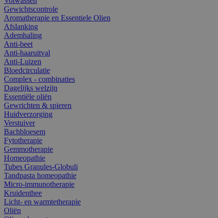
Volwassen
Gewichtscontrole
Aromatherapie en Essentiele Olien
Afslanking
Ademhaling
Anti-beet
Anti-haaruitval
Anti-Luizen
Bloedcirculatie
Complex - combinaties
Dagelijks welzijn
Essentiële oliën
Gewrichten & spieren
Huidverzorging
Verstuiver
Bachbloesem
Fytotherapie
Gemmotherapie
Homeopathie
Tubes Granules-Globuli
Tandpasta homeopathie
Micro-immunotherapie
Kruidenthee
Licht- en warmtetherapie
Oliën