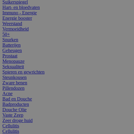
Suikerspiegel
Hart- en bloedvaten
Immuno - Energie
Energie booster
Weerstand
Vermoeidheid
50+
Snurken
Batterijen
Geheugen
Prostaat
Menopauze
Seksualiteit
Spieren en gewrichten
Steunkousen
Zware benen
Pillendozen
Acne
Bad en Douche
Badproducten
Douche Olie
Vaste Zeep
Zeer droge huid
Cellulitis
Cellulitis