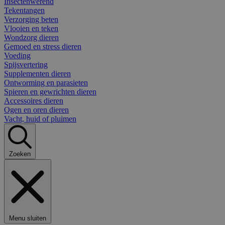
Insectenwerend
Tekentangen
Verzorging beten
Vlooien en teken
Wondzorg dieren
Gemoed en stress dieren
Voeding
Spijsvertering
Supplementen dieren
Ontworming en parasieten
Spieren en gewrichten dieren
Accessoires dieren
Ogen en oren dieren
Vacht, huid of pluimen
Zoeken
Menu sluiten