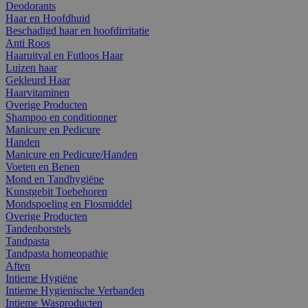
Deodorants
Haar en Hoofdhuid
Beschadigd haar en hoofdirritatie
Anti Roos
Haaruitval en Futloos Haar
Luizen haar
Gekleurd Haar
Haarvitaminen
Overige Producten
Shampoo en conditionner
Manicure en Pedicure
Handen
Manicure en Pedicure/Handen
Voeten en Benen
Mond en Tandhygiëne
Kunstgebit Toebehoren
Mondspoeling en Flosmiddel
Overige Producten
Tandenborstels
Tandpasta
Tandpasta homeopathie
Aften
Intieme Hygiëne
Intieme Hygienische Verbanden
Intieme Wasproducten