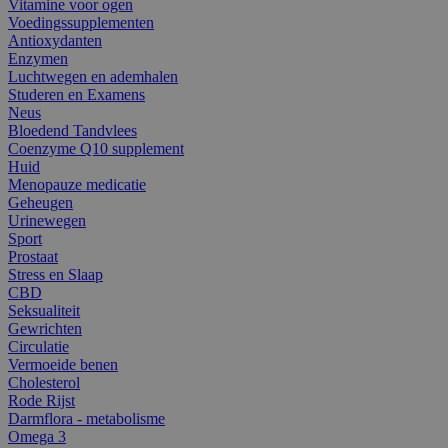
Vitamine voor ogen
Voedingssupplementen
Antioxydanten
Enzymen
Luchtwegen en ademhalen
Studeren en Examens
Neus
Bloedend Tandvlees
Coenzyme Q10 supplement
Huid
Menopauze medicatie
Geheugen
Urinewegen
Sport
Prostaat
Stress en Slaap
CBD
Seksualiteit
Gewrichten
Circulatie
Vermoeide benen
Cholesterol
Rode Rijst
Darmflora - metabolisme
Omega 3