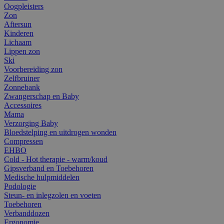
Oogpleisters
Zon
Aftersun
Kinderen
Lichaam
Lippen zon
Ski
Voorbereiding zon
Zelfbruiner
Zonnebank
Zwangerschap en Baby
Accessoires
Mama
Verzorging Baby
Bloedstelping en uitdrogen wonden
Compressen
EHBO
Cold - Hot therapie - warm/koud
Gipsverband en Toebehoren
Medische hulpmiddelen
Podologie
Steun- en inlegzolen en voeten
Toebehoren
Verbanddozen
Ergonomie