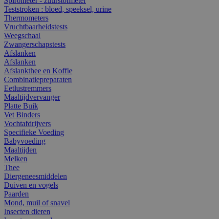
Spirometer - zuurstofmeter
Teststroken : bloed, speeksel, urine
Thermometers
Vruchtbaarheidstests
Weegschaal
Zwangerschapstests
Afslanken
Afslanken
Afslankthee en Koffie
Combinatiepreparaten
Eetlustremmers
Maaltijdvervanger
Platte Buik
Vet Binders
Vochtafdrijvers
Specifieke Voeding
Babyvoeding
Maaltijden
Melken
Thee
Diergeneesmiddelen
Duiven en vogels
Paarden
Mond, muil of snavel
Insecten dieren