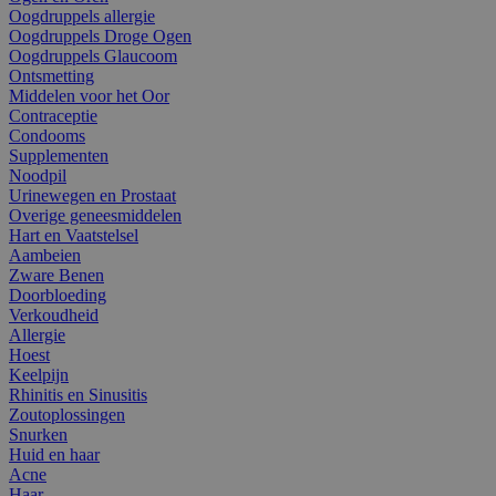
Oogdruppels allergie
Oogdruppels Droge Ogen
Oogdruppels Glaucoom
Ontsmetting
Middelen voor het Oor
Contraceptie
Condooms
Supplementen
Noodpil
Urinewegen en Prostaat
Overige geneesmiddelen
Hart en Vaatstelsel
Aambeien
Zware Benen
Doorbloeding
Verkoudheid
Allergie
Hoest
Keelpijn
Rhinitis en Sinusitis
Zoutoplossingen
Snurken
Huid en haar
Acne
Haar