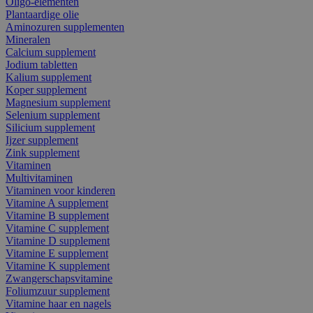
Oligo-elementen
Plantaardige olie
Aminozuren supplementen
Mineralen
Calcium supplement
Jodium tabletten
Kalium supplement
Koper supplement
Magnesium supplement
Selenium supplement
Silicium supplement
Ijzer supplement
Zink supplement
Vitaminen
Multivitaminen
Vitaminen voor kinderen
Vitamine A supplement
Vitamine B supplement
Vitamine C supplement
Vitamine D supplement
Vitamine E supplement
Vitamine K supplement
Zwangerschapsvitamine
Foliumzuur supplement
Vitamine haar en nagels