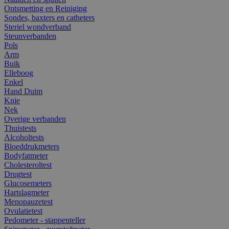
Ontsmetting en Reiniging
Sondes, baxters en catheters
Steriel wondverband
Steunverbanden
Pols
Arm
Buik
Elleboog
Enkel
Hand Duim
Knie
Nek
Overige verbanden
Thuistests
Alcoholtests
Bloeddrukmeters
Bodyfatmeter
Cholesteroltest
Drugtest
Glucosemeters
Hartslagmeter
Menopauzetest
Ovulatietest
Pedometer - stappenteller