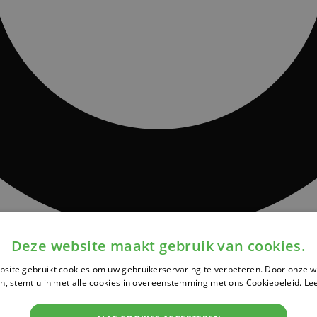
Deze website maakt gebruik van cookies.
site gebruikt cookies om uw gebruikerservaring te verbeteren. Door onze w
n, stemt u in met alle cookies in overeenstemming met ons Cookiebeleid.
Le