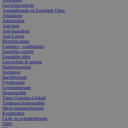
Volwassen
Gewichtscontrole
Aromatherapie en Essentiele Olien
Afslanking
Ademhaling
Anti-beet
Anti-haaruitval
Anti-Luizen
Bloedcirculatie
Complex - combinaties
Dagelijks welzijn
Essentiële oliën
Gewrichten & spieren
Huidverzorging
Verstuiver
Bachbloesem
Fytotherapie
Gemmotherapie
Homeopathie
Tubes Granules-Globuli
Tandpasta homeopathie
Micro-immunotherapie
Kruidenthee
Licht- en warmtetherapie
Oliën