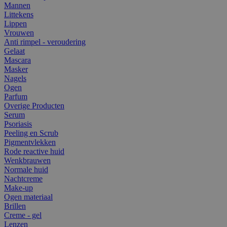
Mannen
Littekens
Lippen
Vrouwen
Anti rimpel - veroudering
Gelaat
Mascara
Masker
Nagels
Ogen
Parfum
Overige Producten
Serum
Psoriasis
Peeling en Scrub
Pigmentvlekken
Rode reactive huid
Wenkbrauwen
Normale huid
Nachtcreme
Make-up
Ogen materiaal
Brillen
Creme - gel
Lenzen