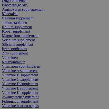
Oligo-elementen
Plantaardige olie
Aminozuren supplementen
Mineralen
Calcium supplement
Jodium tabletten
Kalium supplement
Koper supplement
Magnesium supplement
Selenium supplement
Silicium supplement
Ijzer supplement
Zink supplement
Vitaminen
Multivitaminen
Vitaminen voor kinderen
Vitamine A supplement
Vitamine B supplement
Vitamine C supplement
Vitamine D supplement
Vitamine E supplement
Vitamine K supplement
Zwangerschapsvitamine
Foliumzuur supplement
Vitamine haar en nagels