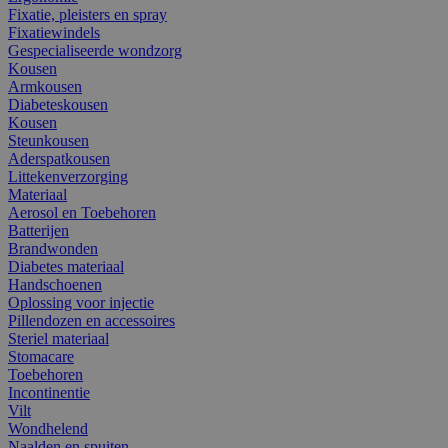
Fixatie, pleisters en spray
Fixatiewindels
Gespecialiseerde wondzorg
Kousen
Armkousen
Diabeteskousen
Kousen
Steunkousen
Aderspatkousen
Littekenverzorging
Materiaal
Aerosol en Toebehoren
Batterijen
Brandwonden
Diabetes materiaal
Handschoenen
Oplossing voor injectie
Pillendozen en accessoires
Steriel materiaal
Stomacare
Toebehoren
Incontinentie
Vilt
Wondhelend
Naalden en spuiten