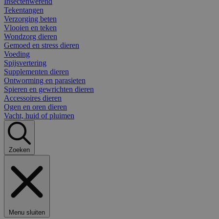
Insectenwerend
Tekentangen
Verzorging beten
Vlooien en teken
Wondzorg dieren
Gemoed en stress dieren
Voeding
Spijsvertering
Supplementen dieren
Ontworming en parasieten
Spieren en gewrichten dieren
Accessoires dieren
Ogen en oren dieren
Vacht, huid of pluimen
Zoeken
Menu sluiten