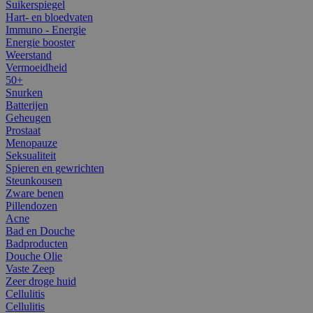
Suikerspiegel
Hart- en bloedvaten
Immuno - Energie
Energie booster
Weerstand
Vermoeidheid
50+
Snurken
Batterijen
Geheugen
Prostaat
Menopauze
Seksualiteit
Spieren en gewrichten
Steunkousen
Zware benen
Pillendozen
Acne
Bad en Douche
Badproducten
Douche Olie
Vaste Zeep
Zeer droge huid
Cellulitis
Cellulitis