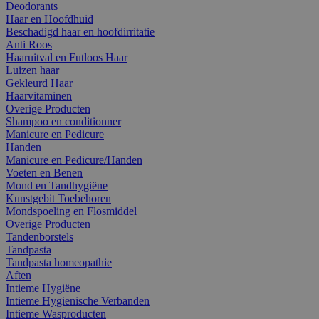
Deodorants
Haar en Hoofdhuid
Beschadigd haar en hoofdirritatie
Anti Roos
Haaruitval en Futloos Haar
Luizen haar
Gekleurd Haar
Haarvitaminen
Overige Producten
Shampoo en conditionner
Manicure en Pedicure
Handen
Manicure en Pedicure/Handen
Voeten en Benen
Mond en Tandhygiëne
Kunstgebit Toebehoren
Mondspoeling en Flosmiddel
Overige Producten
Tandenborstels
Tandpasta
Tandpasta homeopathie
Aften
Intieme Hygiëne
Intieme Hygienische Verbanden
Intieme Wasproducten