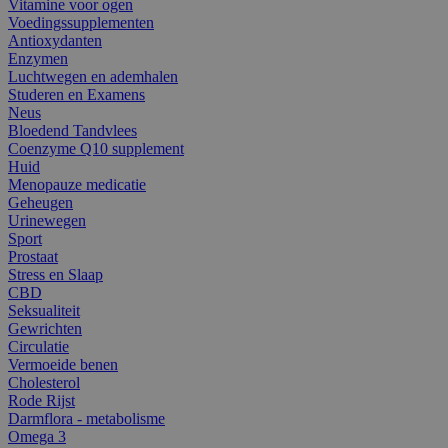
Vitamine voor ogen
Voedingssupplementen
Antioxydanten
Enzymen
Luchtwegen en ademhalen
Studeren en Examens
Neus
Bloedend Tandvlees
Coenzyme Q10 supplement
Huid
Menopauze medicatie
Geheugen
Urinewegen
Sport
Prostaat
Stress en Slaap
CBD
Seksualiteit
Gewrichten
Circulatie
Vermoeide benen
Cholesterol
Rode Rijst
Darmflora - metabolisme
Omega 3