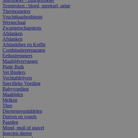
Spirometer - zuurstofmeter
Teststroken : bloed, speeksel, urine
Thermometers
Vruchtbaarheidstests
Weegschaal
Zwangerschapstests
Afslanken
Afslanken
Afslankthee en Koffie
Combinatiepreparaten
Eetlustremmers
Maaltijdvervanger
Platte Buik
Vet Binders
Vochtafdrijvers
Specifieke Voeding
Babyvoeding
Maaltijden
Melken
Thee
Diergeneesmiddelen
Duiven en vogels
Paarden
Mond, muil of snavel
Insecten dieren