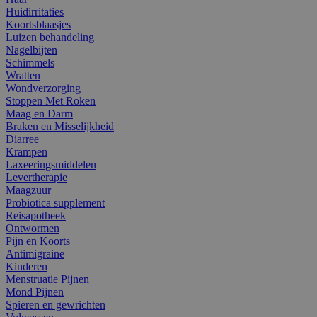
Huidirritaties
Koortsblaasjes
Luizen behandeling
Nagelbijten
Schimmels
Wratten
Wondverzorging
Stoppen Met Roken
Maag en Darm
Braken en Misselijkheid
Diarree
Krampen
Laxeeringsmiddelen
Levertherapie
Maagzuur
Probiotica supplement
Reisapotheek
Ontwormen
Pijn en Koorts
Antimigraine
Kinderen
Menstruatie Pijnen
Mond Pijnen
Spieren en gewrichten