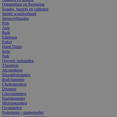
Ontsmetting en Reiniging
Sondes, baxters en catheters
Steriel wondverband
Steunverbanden
Pols
Arm
Buik
Elleboog
Enkel
Hand Duim
Knie
Nek
Overige verbanden
Thuistests
Alcoholtests
Bloeddrukmeters
Bodyfatmeter
Cholesteroltest
Drugtest
Glucosemeters
Hartslagmeter
Menopauzetest
Ovulatietest
Pedometer - stappenteller