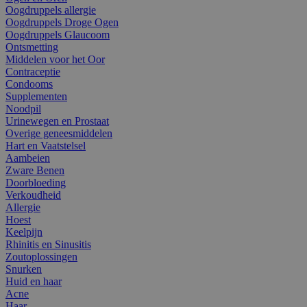
Oogdruppels allergie
Oogdruppels Droge Ogen
Oogdruppels Glaucoom
Ontsmetting
Middelen voor het Oor
Contraceptie
Condooms
Supplementen
Noodpil
Urinewegen en Prostaat
Overige geneesmiddelen
Hart en Vaatstelsel
Aambeien
Zware Benen
Doorbloeding
Verkoudheid
Allergie
Hoest
Keelpijn
Rhinitis en Sinusitis
Zoutoplossingen
Snurken
Huid en haar
Acne
Haar