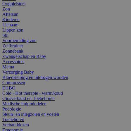
Oogpleisters
Zon
Aftersun
Kinderen
Lichaam
Lippen zon
Ski
Voorbereiding zon
Zelfbruiner
Zonnebank
Zwangerschap en Baby
Accessoires
Mama
Verzorging Baby
Bloedstelping en uitdrogen wonden
Compressen
EHBO
Cold - Hot therapie - warm/koud
Gipsverband en Toebehoren
Medische hulpmiddelen
Podologie
Steun- en inlegzolen en voeten
Toebehoren
Verbanddozen
Ergonomie