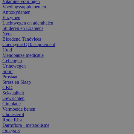
Vitamine voor ogen
Voedingssupplementen
Antioxydanten
Enzymen
Luchtwegen en ademhalen
Studeren en Examens
Neus
Bloedend Tandvlees
Coenzyme Q10 supplement
Huid
Menopauze medicatie
Geheugen
Urinewegen
Sport
Prostaat
Stress en Slaap
CBD
Seksualiteit
Gewrichten
Circulatie
Vermoeide benen
Cholesterol
Rode Rijst
Darmflora - metabolisme
Omega 3