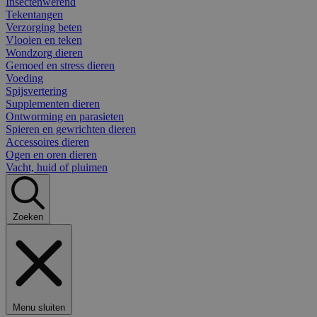
Insectenwerend
Tekentangen
Verzorging beten
Vlooien en teken
Wondzorg dieren
Gemoed en stress dieren
Voeding
Spijsvertering
Supplementen dieren
Ontworming en parasieten
Spieren en gewrichten dieren
Accessoires dieren
Ogen en oren dieren
Vacht, huid of pluimen
Zoeken
Menu sluiten