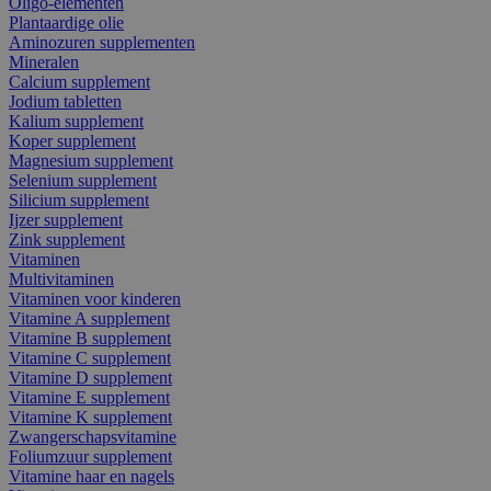
Oligo-elementen
Plantaardige olie
Aminozuren supplementen
Mineralen
Calcium supplement
Jodium tabletten
Kalium supplement
Koper supplement
Magnesium supplement
Selenium supplement
Silicium supplement
Ijzer supplement
Zink supplement
Vitaminen
Multivitaminen
Vitaminen voor kinderen
Vitamine A supplement
Vitamine B supplement
Vitamine C supplement
Vitamine D supplement
Vitamine E supplement
Vitamine K supplement
Zwangerschapsvitamine
Foliumzuur supplement
Vitamine haar en nagels