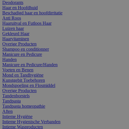
Deodorants
Haar en Hoofdhuid
Beschadigd haar en hoofdirritatie
Anti Roos
Haaruitval en Futloos Haar
Luizen haar
Gekleurd Haar
Haarvitaminen
Overige Producten
Shampoo en conditionner
Manicure en Pedicure
Handen
Manicure en Pedicure/Handen
Voeten en Benen
Mond en Tandhygiëne
Kunstgebit Toebehoren
Mondspoeling en Flosmiddel
Overige Producten
Tandenborstels
Tandpasta
Tandpasta homeopathie
Aften
Intieme Hygiëne
Intieme Hygienische Verbanden
Intieme Wasproducten