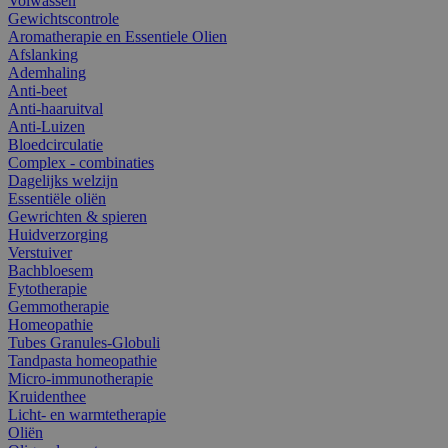
Volwassen
Gewichtscontrole
Aromatherapie en Essentiele Olien
Afslanking
Ademhaling
Anti-beet
Anti-haaruitval
Anti-Luizen
Bloedcirculatie
Complex - combinaties
Dagelijks welzijn
Essentiële oliën
Gewrichten & spieren
Huidverzorging
Verstuiver
Bachbloesem
Fytotherapie
Gemmotherapie
Homeopathie
Tubes Granules-Globuli
Tandpasta homeopathie
Micro-immunotherapie
Kruidenthee
Licht- en warmtetherapie
Oliën