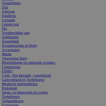
Oogpleisters
Zon
Aftersun
Kinderen
Lichaam
Lippen zon
Ski
Voorbereiding zon
Zelfbruiner
Zonnebank
Zwangerschap en Baby
Accessoires
Mama
Verzorging Baby
Bloedstelping en uitdrogen wonden
Compressen
EHBO
Cold - Hot therapie - warm/koud
Gipsverband en Toebehoren
Medische hulpmiddelen
Podologie
Steun- en inlegzolen en voeten
Toebehoren
Verbanddozen
Ergonomie