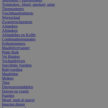
Spirometer - zuurstofmeter
Teststroken : bloed, speeksel, urine
Thermometers
Vruchtbaarheidstests
Weegschaal
Zwangerschapstests
Afslanken
Afslanken
Afslankthee en Koffie
Combinatiepreparaten
Eetlustremmers
Maaltijdvervanger
Platte Buik
Vet Binders
Vochtafdrijvers
Specifieke Voeding
Babyvoeding
Maaltijden
Melken
Thee
Diergeneesmiddelen
Duiven en vogels
Paarden
Mond, muil of snavel
Insecten dieren