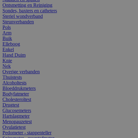
Ontsmetting en Reiniging
Sondes, baxters en catheters
Steriel wondverband
Steunverbanden
Pols
Arm
Buik
Elleboog
Enkel
Hand Duim
Knie
Nek
Overige verbanden
Thuistests
Alcoholtests
Bloeddrukmeters
Bodyfatmeter
Cholesteroltest
Drugtest
Glucosemeters
Hartslagmeter
Menopauzetest
Ovulatietest
Pedometer - stappenteller