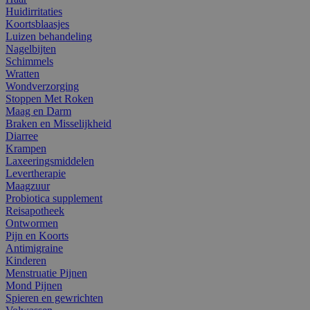
Huidirritaties
Koortsblaasjes
Luizen behandeling
Nagelbijten
Schimmels
Wratten
Wondverzorging
Stoppen Met Roken
Maag en Darm
Braken en Misselijkheid
Diarree
Krampen
Laxeeringsmiddelen
Levertherapie
Maagzuur
Probiotica supplement
Reisapotheek
Ontwormen
Pijn en Koorts
Antimigraine
Kinderen
Menstruatie Pijnen
Mond Pijnen
Spieren en gewrichten