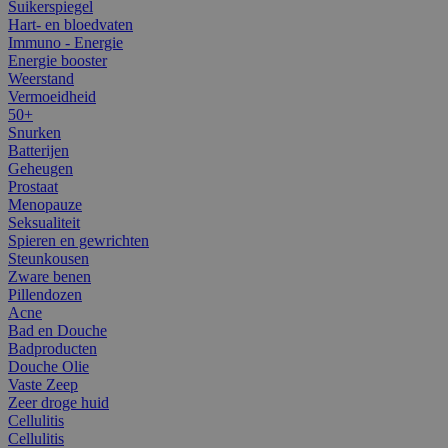
Suikerspiegel
Hart- en bloedvaten
Immuno - Energie
Energie booster
Weerstand
Vermoeidheid
50+
Snurken
Batterijen
Geheugen
Prostaat
Menopauze
Seksualiteit
Spieren en gewrichten
Steunkousen
Zware benen
Pillendozen
Acne
Bad en Douche
Badproducten
Douche Olie
Vaste Zeep
Zeer droge huid
Cellulitis
Cellulitis