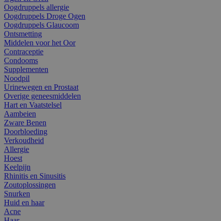
Oogdruppels allergie
Oogdruppels Droge Ogen
Oogdruppels Glaucoom
Ontsmetting
Middelen voor het Oor
Contraceptie
Condooms
Supplementen
Noodpil
Urinewegen en Prostaat
Overige geneesmiddelen
Hart en Vaatstelsel
Aambeien
Zware Benen
Doorbloeding
Verkoudheid
Allergie
Hoest
Keelpijn
Rhinitis en Sinusitis
Zoutoplossingen
Snurken
Huid en haar
Acne
Haar