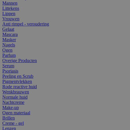
Mannen
Littekens
Lippen
Vrouwen
Anti rimpel - veroudering
Gelaat
Mascara
Masker
Nagels
Ogen
Parfum
Overige Producten
Serum
Psoriasis
Peeling en Scrub
Pigmentvlekken
Rode reactive huid
Wenkbrauwen
Normale huid
Nachtcreme
Make-up
Ogen materiaal
Brillen
Creme - gel
Lenzen