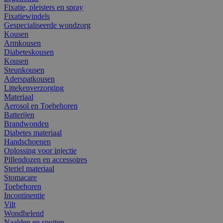
Fixatie, pleisters en spray
Fixatiewindels
Gespecialiseerde wondzorg
Kousen
Armkousen
Diabeteskousen
Kousen
Steunkousen
Aderspatkousen
Littekenverzorging
Materiaal
Aerosol en Toebehoren
Batterijen
Brandwonden
Diabetes materiaal
Handschoenen
Oplossing voor injectie
Pillendozen en accessoires
Steriel materiaal
Stomacare
Toebehoren
Incontinentie
Vilt
Wondhelend
Naalden en spuiten