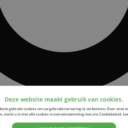
Deze website maakt gebruik van cookies.
site gebruikt cookies om uw gebruikerservaring te verbeteren. Door onze w
n, stemt u in met alle cookies in overeenstemming met ons Cookiebeleid.
Le