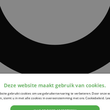
Deze website maakt gebruik van cookies.
site gebruikt cookies om uw gebruikerservaring te verbeteren. Door onze w
n, stemt u in met alle cookies in overeenstemming met ons Cookiebeleid.
Le