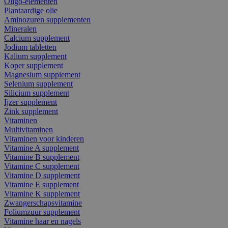
Oligo-elementen
Plantaardige olie
Aminozuren supplementen
Mineralen
Calcium supplement
Jodium tabletten
Kalium supplement
Koper supplement
Magnesium supplement
Selenium supplement
Silicium supplement
Ijzer supplement
Zink supplement
Vitaminen
Multivitaminen
Vitaminen voor kinderen
Vitamine A supplement
Vitamine B supplement
Vitamine C supplement
Vitamine D supplement
Vitamine E supplement
Vitamine K supplement
Zwangerschapsvitamine
Foliumzuur supplement
Vitamine haar en nagels