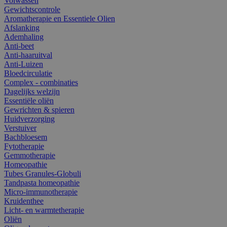
Volwassen
Gewichtscontrole
Aromatherapie en Essentiele Olien
Afslanking
Ademhaling
Anti-beet
Anti-haaruitval
Anti-Luizen
Bloedcirculatie
Complex - combinaties
Dagelijks welzijn
Essentiële oliën
Gewrichten & spieren
Huidverzorging
Verstuiver
Bachbloesem
Fytotherapie
Gemmotherapie
Homeopathie
Tubes Granules-Globuli
Tandpasta homeopathie
Micro-immunotherapie
Kruidenthee
Licht- en warmtetherapie
Oliën