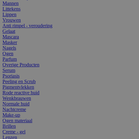
Mannen
Littekens
Lippen
Vrouwen
Anti rimpel - veroudering
Gelaat
Mascara
Masker
Nagels
Ogen
Parfum
Overige Producten
Serum
Psoriasis
Peeling en Scrub
Pigmentvlekken
Rode reactive huid
Wenkbrauwen
Normale huid
Nachtcreme
Make-up
Ogen materiaal
Brillen
Creme - gel
Lenzen