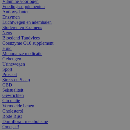
Vitamine voor ogen
Voedingssupplementen
Antioxydanten
Enzymen
Luchtwegen en ademhalen
Studeren en Examens
Neus
Bloedend Tandvlees
Coenzyme Q10 supplement
Huid
Menopauze medicatie
Geheugen
Urinewegen
Sport
Prostaat
Stress en Slaap
CBD
Seksualiteit
Gewrichten
Circulatie
Vermoeide benen
Cholesterol
Rode Rijst
Darmflora - metabolisme
Omega 3