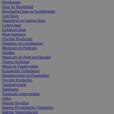
Deodorants
Haar en Hoofdhuid
Beschadigd haar en hoofdirritatie
Anti Roos
Haaruitval en Futloos Haar
Luizen haar
Gekleurd Haar
Haarvitaminen
Overige Producten
Shampoo en conditionner
Manicure en Pedicure
Handen
Manicure en Pedicure/Handen
Voeten en Benen
Mond en Tandhygiëne
Kunstgebit Toebehoren
Mondspoeling en Flosmiddel
Overige Producten
Tandenborstels
Tandpasta
Tandpasta homeopathie
Aften
Intieme Hygiëne
Intieme Hygienische Verbanden
Intieme Wasproducten