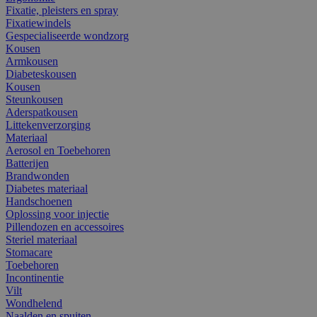
Fixatie, pleisters en spray
Fixatiewindels
Gespecialiseerde wondzorg
Kousen
Armkousen
Diabeteskousen
Kousen
Steunkousen
Aderspatkousen
Littekenverzorging
Materiaal
Aerosol en Toebehoren
Batterijen
Brandwonden
Diabetes materiaal
Handschoenen
Oplossing voor injectie
Pillendozen en accessoires
Steriel materiaal
Stomacare
Toebehoren
Incontinentie
Vilt
Wondhelend
Naalden en spuiten