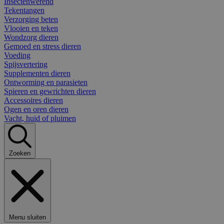
Insectenwerend
Tekentangen
Verzorging beten
Vlooien en teken
Wondzorg dieren
Gemoed en stress dieren
Voeding
Spijsvertering
Supplementen dieren
Ontworming en parasieten
Spieren en gewrichten dieren
Accessoires dieren
Ogen en oren dieren
Vacht, huid of pluimen
Zoeken
Menu sluiten