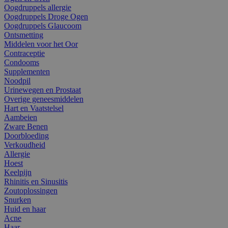
Oogdruppels allergie
Oogdruppels Droge Ogen
Oogdruppels Glaucoom
Ontsmetting
Middelen voor het Oor
Contraceptie
Condooms
Supplementen
Noodpil
Urinewegen en Prostaat
Overige geneesmiddelen
Hart en Vaatstelsel
Aambeien
Zware Benen
Doorbloeding
Verkoudheid
Allergie
Hoest
Keelpijn
Rhinitis en Sinusitis
Zoutoplossingen
Snurken
Huid en haar
Acne
Haar