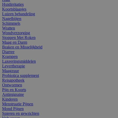
Huidirritaties
Koortsblaasjes
Luizen behandeling
Nagelbijten
Schimmels
Wratten
Wondverzorging
Stoppen Met Roken
Maag en Darm
Braken en Misselijkheid
Diarree
Krampen
Laxeeringsmiddelen
Levertherapie
Maagzuur
Probiotica supplement
Reisapotheek
Ontwormen
Pijn en Koorts
Antimigraine
Kinderen
Menstruatie Pijnen
Mond Pijnen
Spieren en gewrichten