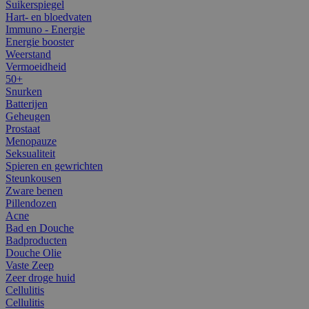
Suikerspiegel
Hart- en bloedvaten
Immuno - Energie
Energie booster
Weerstand
Vermoeidheid
50+
Snurken
Batterijen
Geheugen
Prostaat
Menopauze
Seksualiteit
Spieren en gewrichten
Steunkousen
Zware benen
Pillendozen
Acne
Bad en Douche
Badproducten
Douche Olie
Vaste Zeep
Zeer droge huid
Cellulitis
Cellulitis