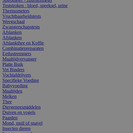
Spirometer - zuurstofmeter
Teststroken : bloed, speeksel, urine
Thermometers
Vruchtbaarheidstests
Weegschaal
Zwangerschapstests
Afslanken
Afslanken
Afslankthee en Koffie
Combinatiepreparaten
Eetlustremmers
Maaltijdvervanger
Platte Buik
Vet Binders
Vochtafdrijvers
Specifieke Voeding
Babyvoeding
Maaltijden
Melken
Thee
Diergeneesmiddelen
Duiven en vogels
Paarden
Mond, muil of snavel
Insecten dieren