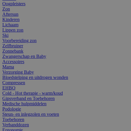
Oogpleisters
Zon
Aftersun
Kinderen
Lichaam
Lippen zon
Ski
Voorbereiding zon
Zelfbruiner
Zonnebank
Zwangerschap en Baby
Accessoires
Mama
Verzorging Baby
Bloedstelping en uitdrogen wonden
Compressen
EHBO
Cold - Hot therapie - warm/koud
Gipsverband en Toebehoren
Medische hulpmiddelen
Podologie
Steun- en inlegzolen en voeten
Toebehoren
Verbanddozen
Ergonomie