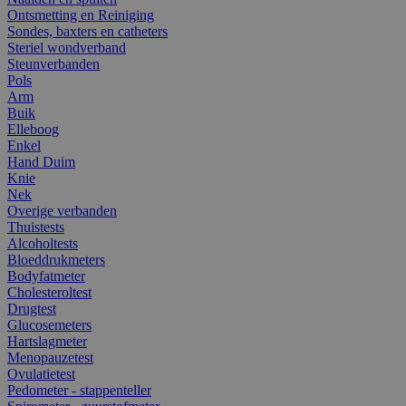
Ontsmetting en Reiniging
Sondes, baxters en catheters
Steriel wondverband
Steunverbanden
Pols
Arm
Buik
Elleboog
Enkel
Hand Duim
Knie
Nek
Overige verbanden
Thuistests
Alcoholtests
Bloeddrukmeters
Bodyfatmeter
Cholesteroltest
Drugtest
Glucosemeters
Hartslagmeter
Menopauzetest
Ovulatietest
Pedometer - stappenteller