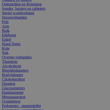
Ontsmetting en Reiniging
Sondes, baxters en catheters
Steriel wondverband
Steunverbanden
Pols
Arm
Buik
Elleboog
Enkel
Hand Duim
Knie
Nek
Overige verbanden
Thuistests
Alcoholtests
Bloeddrukmeters
Bodyfatmeter
Cholesteroltest
Drugtest
Glucosemeters
Hartslagmeter
Menopauzetest
Ovulatietest
Pedometer - stappenteller