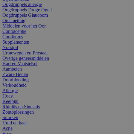
Oogdruppels allergie
Oogdruppels Droge Ogen
Oogdruppels Glaucoom
Ontsmetting
Middelen voor het Oor
Contraceptie
Condooms
Supplementen
Noodpil
Urinewegen en Prostaat
Overige geneesmiddelen
Hart en Vaatstelsel
Aambeien
Zware Benen
Doorbloeding
Verkoudheid
Allergie
Hoest
Keelpijn
Rhinitis en Sinusitis
Zoutoplossingen
Snurken
Huid en haar
Acne
Haar