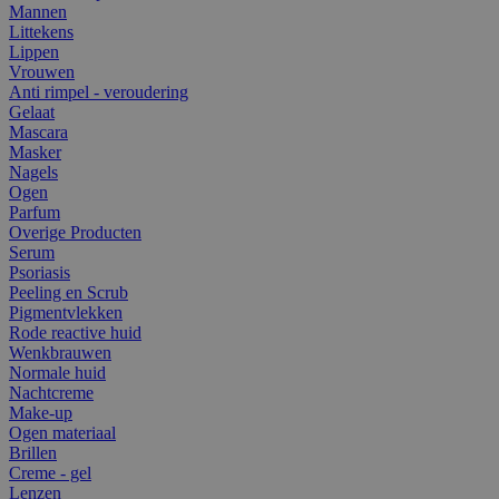
Mannen
Littekens
Lippen
Vrouwen
Anti rimpel - veroudering
Gelaat
Mascara
Masker
Nagels
Ogen
Parfum
Overige Producten
Serum
Psoriasis
Peeling en Scrub
Pigmentvlekken
Rode reactive huid
Wenkbrauwen
Normale huid
Nachtcreme
Make-up
Ogen materiaal
Brillen
Creme - gel
Lenzen