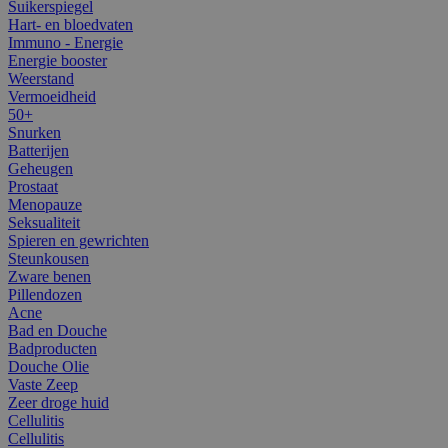
Suikerspiegel
Hart- en bloedvaten
Immuno - Energie
Energie booster
Weerstand
Vermoeidheid
50+
Snurken
Batterijen
Geheugen
Prostaat
Menopauze
Seksualiteit
Spieren en gewrichten
Steunkousen
Zware benen
Pillendozen
Acne
Bad en Douche
Badproducten
Douche Olie
Vaste Zeep
Zeer droge huid
Cellulitis
Cellulitis