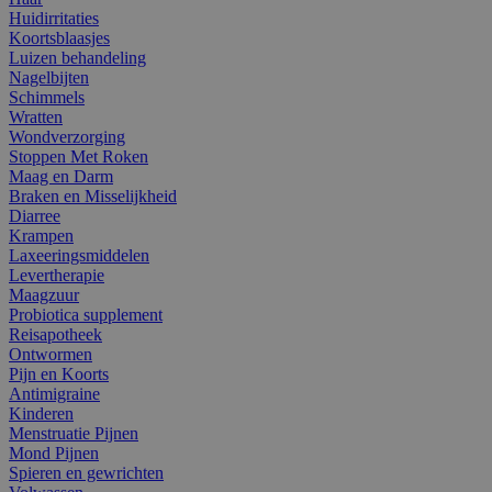
Huidirritaties
Koortsblaasjes
Luizen behandeling
Nagelbijten
Schimmels
Wratten
Wondverzorging
Stoppen Met Roken
Maag en Darm
Braken en Misselijkheid
Diarree
Krampen
Laxeeringsmiddelen
Levertherapie
Maagzuur
Probiotica supplement
Reisapotheek
Ontwormen
Pijn en Koorts
Antimigraine
Kinderen
Menstruatie Pijnen
Mond Pijnen
Spieren en gewrichten