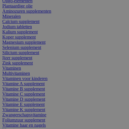
Oligo-elementen
Plantaardige olie
Aminozuren supplementen
Mineralen
Calcium supplement
Jodium tabletten
Kalium supplement
Koper supplement
Magnesium supplement
Selenium supplement
Silicium supplement
Ijzer supplement
Zink supplement
Vitaminen
Multivitaminen
Vitaminen voor kinderen
Vitamine A supplement
Vitamine B supplement
Vitamine C supplement
Vitamine D supplement
Vitamine E supplement
Vitamine K supplement
Zwangerschapsvitamine
Foliumzuur supplement
Vitamine haar en nagels