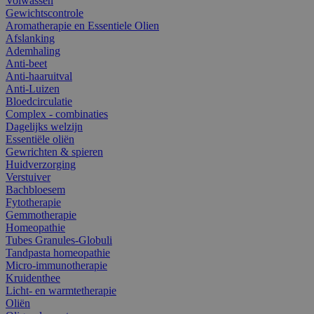
Volwassen
Gewichtscontrole
Aromatherapie en Essentiele Olien
Afslanking
Ademhaling
Anti-beet
Anti-haaruitval
Anti-Luizen
Bloedcirculatie
Complex - combinaties
Dagelijks welzijn
Essentiële oliën
Gewrichten & spieren
Huidverzorging
Verstuiver
Bachbloesem
Fytotherapie
Gemmotherapie
Homeopathie
Tubes Granules-Globuli
Tandpasta homeopathie
Micro-immunotherapie
Kruidenthee
Licht- en warmtetherapie
Oliën