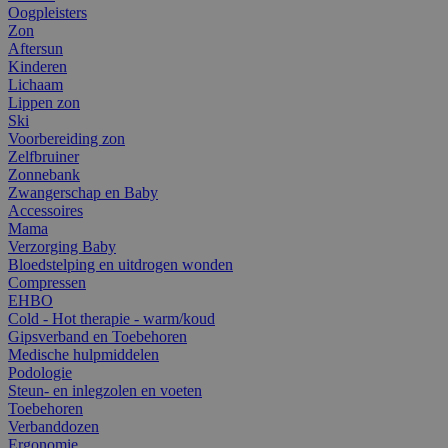
Oogpleisters
Zon
Aftersun
Kinderen
Lichaam
Lippen zon
Ski
Voorbereiding zon
Zelfbruiner
Zonnebank
Zwangerschap en Baby
Accessoires
Mama
Verzorging Baby
Bloedstelping en uitdrogen wonden
Compressen
EHBO
Cold - Hot therapie - warm/koud
Gipsverband en Toebehoren
Medische hulpmiddelen
Podologie
Steun- en inlegzolen en voeten
Toebehoren
Verbanddozen
Ergonomie