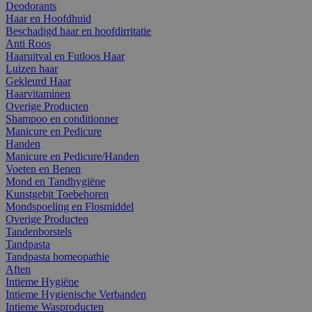
Deodorants
Haar en Hoofdhuid
Beschadigd haar en hoofdirritatie
Anti Roos
Haaruitval en Futloos Haar
Luizen haar
Gekleurd Haar
Haarvitaminen
Overige Producten
Shampoo en conditionner
Manicure en Pedicure
Handen
Manicure en Pedicure/Handen
Voeten en Benen
Mond en Tandhygiëne
Kunstgebit Toebehoren
Mondspoeling en Flosmiddel
Overige Producten
Tandenborstels
Tandpasta
Tandpasta homeopathie
Aften
Intieme Hygiëne
Intieme Hygienische Verbanden
Intieme Wasproducten