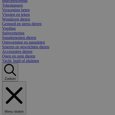
Insectenwerend
Tekentangen
Verzorging beten
Vlooien en teken
Wondzorg dieren
Gemoed en stress dieren
Voeding
Spijsvertering
Supplementen dieren
Ontworming en parasieten
Spieren en gewrichten dieren
Accessoires dieren
Ogen en oren dieren
Vacht, huid of pluimen
Zoeken
Menu sluiten