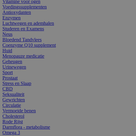
Vitamine voor ogen
Voedingssupplementen
Antioxydanten
Enzymen
Luchtwegen en ademhalen
Studeren en Examens
Neus
Bloedend Tandvlees
Coenzyme Q10 supplement
Huid
Menopauze medicatie
Geheugen
Urinewegen
Sport
Prostaat
Stress en Slaap
CBD
Seksualiteit
Gewrichten
Circulatie
Vermoeide benen
Cholesterol
Rode Rijst
Darmflora - metabolisme
Omega 3