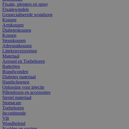
Fixatie, pleisters en spray
Fixatiewindels
Gespecialiseerde wondzorg
Kousen
Armkousen
Diabeteskousen
Kousen
Steunkousen
Aderspatkousen
Littekenverzorging
Materiaal
Aerosol en Toebehoren
Batterijen
Brandwonden
Diabetes materiaal
Handschoenen
Oplossing voor injectie
Pillendozen en accessoires
Steriel materiaal
Stomacare
Toebehoren
Incontinentie
Vilt
Wondhelend
Naalden en spuiten