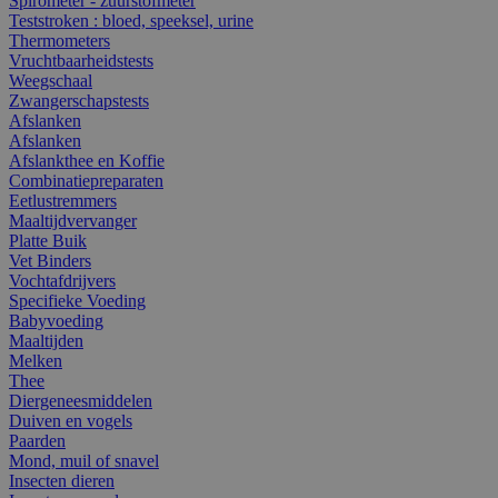
Spirometer - zuurstofmeter
Teststroken : bloed, speeksel, urine
Thermometers
Vruchtbaarheidstests
Weegschaal
Zwangerschapstests
Afslanken
Afslanken
Afslankthee en Koffie
Combinatiepreparaten
Eetlustremmers
Maaltijdvervanger
Platte Buik
Vet Binders
Vochtafdrijvers
Specifieke Voeding
Babyvoeding
Maaltijden
Melken
Thee
Diergeneesmiddelen
Duiven en vogels
Paarden
Mond, muil of snavel
Insecten dieren