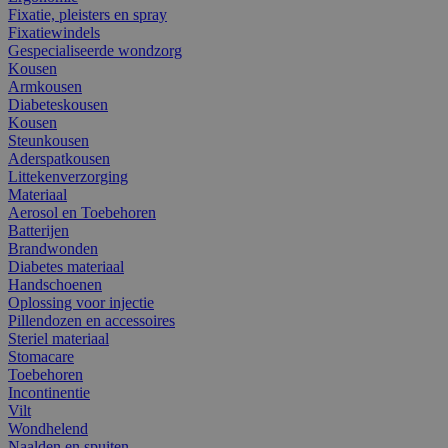
Fixatie, pleisters en spray
Fixatiewindels
Gespecialiseerde wondzorg
Kousen
Armkousen
Diabeteskousen
Kousen
Steunkousen
Aderspatkousen
Littekenverzorging
Materiaal
Aerosol en Toebehoren
Batterijen
Brandwonden
Diabetes materiaal
Handschoenen
Oplossing voor injectie
Pillendozen en accessoires
Steriel materiaal
Stomacare
Toebehoren
Incontinentie
Vilt
Wondhelend
Naalden en spuiten