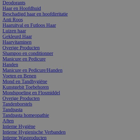
Deodorants
Haar en Hoofdhuid
Beschadigd haar en hoofdirritatie
Anti Roos
Haaruitval en Futloos Haar
Luizen haar
Gekleurd Haar
Haarvitaminen
Overige Producten
Shampoo en conditionner
Manicure en Pedicure
Handen
Manicure en Pedicure/Handen
Voeten en Benen
Mond en Tandhygiëne
Kunstgebit Toebehoren
Mondspoeling en Flosmiddel
Overige Producten
Tandenborstels
Tandpasta
Tandpasta homeopathie
Aften
Intieme Hygiëne
Intieme Hygienische Verbanden
Intieme Wasproducten