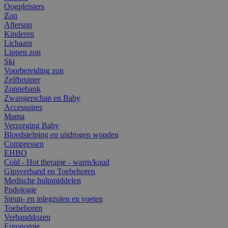
Oogpleisters
Zon
Aftersun
Kinderen
Lichaam
Lippen zon
Ski
Voorbereiding zon
Zelfbruiner
Zonnebank
Zwangerschap en Baby
Accessoires
Mama
Verzorging Baby
Bloedstelping en uitdrogen wonden
Compressen
EHBO
Cold - Hot therapie - warm/koud
Gipsverband en Toebehoren
Medische hulpmiddelen
Podologie
Steun- en inlegzolen en voeten
Toebehoren
Verbanddozen
Ergonomie