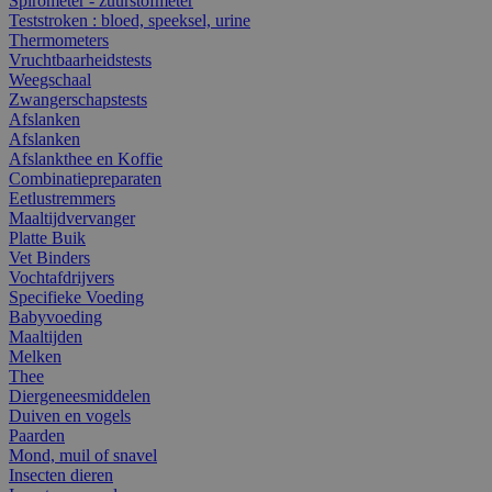
Spirometer - zuurstofmeter
Teststroken : bloed, speeksel, urine
Thermometers
Vruchtbaarheidstests
Weegschaal
Zwangerschapstests
Afslanken
Afslanken
Afslankthee en Koffie
Combinatiepreparaten
Eetlustremmers
Maaltijdvervanger
Platte Buik
Vet Binders
Vochtafdrijvers
Specifieke Voeding
Babyvoeding
Maaltijden
Melken
Thee
Diergeneesmiddelen
Duiven en vogels
Paarden
Mond, muil of snavel
Insecten dieren