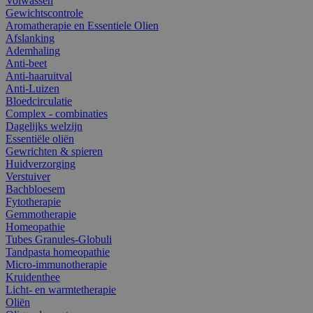
Volwassen
Gewichtscontrole
Aromatherapie en Essentiele Olien
Afslanking
Ademhaling
Anti-beet
Anti-haaruitval
Anti-Luizen
Bloedcirculatie
Complex - combinaties
Dagelijks welzijn
Essentiële oliën
Gewrichten & spieren
Huidverzorging
Verstuiver
Bachbloesem
Fytotherapie
Gemmotherapie
Homeopathie
Tubes Granules-Globuli
Tandpasta homeopathie
Micro-immunotherapie
Kruidenthee
Licht- en warmtetherapie
Oliën