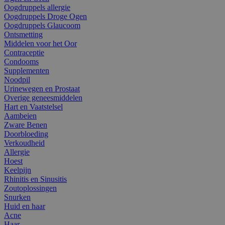
Oogdruppels allergie
Oogdruppels Droge Ogen
Oogdruppels Glaucoom
Ontsmetting
Middelen voor het Oor
Contraceptie
Condooms
Supplementen
Noodpil
Urinewegen en Prostaat
Overige geneesmiddelen
Hart en Vaatstelsel
Aambeien
Zware Benen
Doorbloeding
Verkoudheid
Allergie
Hoest
Keelpijn
Rhinitis en Sinusitis
Zoutoplossingen
Snurken
Huid en haar
Acne
Haar