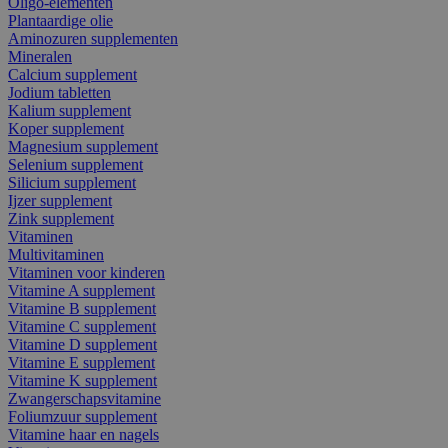
Oligo-elementen
Plantaardige olie
Aminozuren supplementen
Mineralen
Calcium supplement
Jodium tabletten
Kalium supplement
Koper supplement
Magnesium supplement
Selenium supplement
Silicium supplement
Ijzer supplement
Zink supplement
Vitaminen
Multivitaminen
Vitaminen voor kinderen
Vitamine A supplement
Vitamine B supplement
Vitamine C supplement
Vitamine D supplement
Vitamine E supplement
Vitamine K supplement
Zwangerschapsvitamine
Foliumzuur supplement
Vitamine haar en nagels