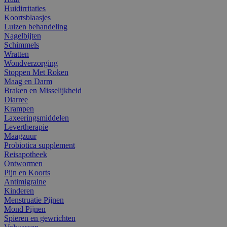
Huidirritaties
Koortsblaasjes
Luizen behandeling
Nagelbijten
Schimmels
Wratten
Wondverzorging
Stoppen Met Roken
Maag en Darm
Braken en Misselijkheid
Diarree
Krampen
Laxeeringsmiddelen
Levertherapie
Maagzuur
Probiotica supplement
Reisapotheek
Ontwormen
Pijn en Koorts
Antimigraine
Kinderen
Menstruatie Pijnen
Mond Pijnen
Spieren en gewrichten