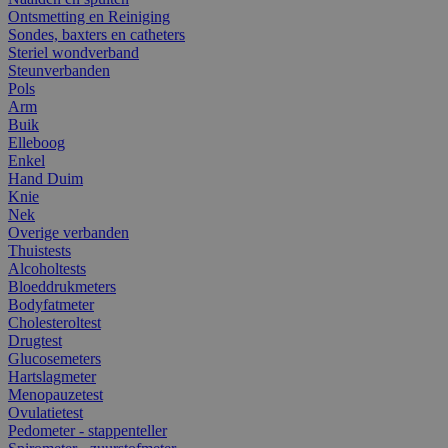
Ontsmetting en Reiniging
Sondes, baxters en catheters
Steriel wondverband
Steunverbanden
Pols
Arm
Buik
Elleboog
Enkel
Hand Duim
Knie
Nek
Overige verbanden
Thuistests
Alcoholtests
Bloeddrukmeters
Bodyfatmeter
Cholesteroltest
Drugtest
Glucosemeters
Hartslagmeter
Menopauzetest
Ovulatietest
Pedometer - stappenteller