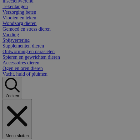
Insectenwerend
Tekentangen
Verzorging beten
Vlooien en teken
Wondzorg dieren
Gemoed en stress dieren
Voeding
Spijsvertering
Supplementen dieren
Ontworming en parasieten
Spieren en gewrichten dieren
Accessoires dieren
Ogen en oren dieren
Vacht, huid of pluimen
Zoeken
Menu sluiten