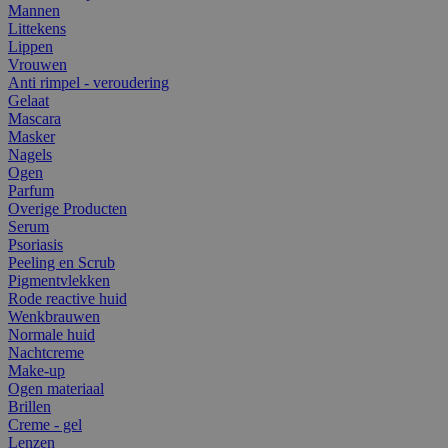
Mannen
Littekens
Lippen
Vrouwen
Anti rimpel - veroudering
Gelaat
Mascara
Masker
Nagels
Ogen
Parfum
Overige Producten
Serum
Psoriasis
Peeling en Scrub
Pigmentvlekken
Rode reactive huid
Wenkbrauwen
Normale huid
Nachtcreme
Make-up
Ogen materiaal
Brillen
Creme - gel
Lenzen