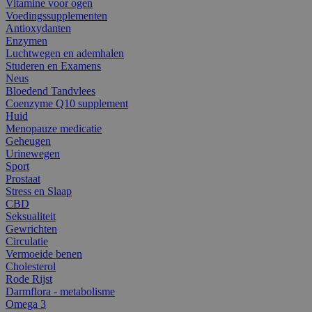
Vitamine voor ogen
Voedingssupplementen
Antioxydanten
Enzymen
Luchtwegen en ademhalen
Studeren en Examens
Neus
Bloedend Tandvlees
Coenzyme Q10 supplement
Huid
Menopauze medicatie
Geheugen
Urinewegen
Sport
Prostaat
Stress en Slaap
CBD
Seksualiteit
Gewrichten
Circulatie
Vermoeide benen
Cholesterol
Rode Rijst
Darmflora - metabolisme
Omega 3