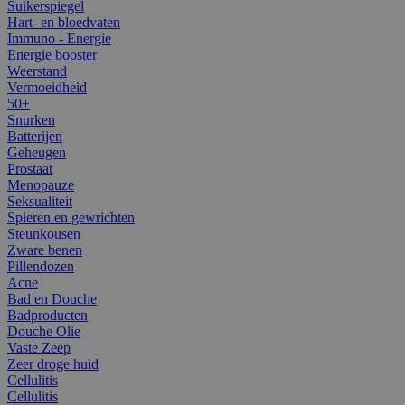
Suikerspiegel
Hart- en bloedvaten
Immuno - Energie
Energie booster
Weerstand
Vermoeidheid
50+
Snurken
Batterijen
Geheugen
Prostaat
Menopauze
Seksualiteit
Spieren en gewrichten
Steunkousen
Zware benen
Pillendozen
Acne
Bad en Douche
Badproducten
Douche Olie
Vaste Zeep
Zeer droge huid
Cellulitis
Cellulitis