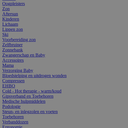
Oogpleisters
Zon
Aftersun
Kinderen
Lichaam
Lippen zon
Ski
Voorbereiding zon
Zelfbruiner
Zonnebank
Zwangerschap en Baby
Accessoires
Mama
Verzorging Baby
Bloedstelping en uitdrogen wonden
Compressen
EHBO
Cold - Hot therapie - warm/koud
Gipsverband en Toebehoren
Medische hulpmiddelen
Podologie
Steun- en inlegzolen en voeten
Toebehoren
Verbanddozen
Ergonomie