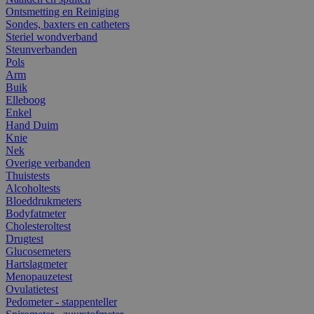
Ontsmetting en Reiniging
Sondes, baxters en catheters
Steriel wondverband
Steunverbanden
Pols
Arm
Buik
Elleboog
Enkel
Hand Duim
Knie
Nek
Overige verbanden
Thuistests
Alcoholtests
Bloeddrukmeters
Bodyfatmeter
Cholesteroltest
Drugtest
Glucosemeters
Hartslagmeter
Menopauzetest
Ovulatietest
Pedometer - stappenteller