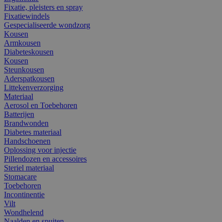
Fixatie, pleisters en spray
Fixatiewindels
Gespecialiseerde wondzorg
Kousen
Armkousen
Diabeteskousen
Kousen
Steunkousen
Aderspatkousen
Littekenverzorging
Materiaal
Aerosol en Toebehoren
Batterijen
Brandwonden
Diabetes materiaal
Handschoenen
Oplossing voor injectie
Pillendozen en accessoires
Steriel materiaal
Stomacare
Toebehoren
Incontinentie
Vilt
Wondhelend
Naalden en spuiten