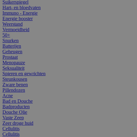
Suikerspiegel
Hart- en bloedvaten
Immuno - Energie
Energie booster
Weerstand
Vermoeidheid
50+
Snurken
Batterijen
Geheugen
Prostaat
Menopauze
Seksualiteit
Spieren en gewrichten
Steunkousen
Zware benen
Pillendozen
Acne
Bad en Douche
Badproducten
Douche Olie
Vaste Zeep
Zeer droge huid
Cellulitis
Cellulitis