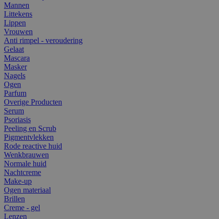
Mannen
Littekens
Lippen
Vrouwen
Anti rimpel - veroudering
Gelaat
Mascara
Masker
Nagels
Ogen
Parfum
Overige Producten
Serum
Psoriasis
Peeling en Scrub
Pigmentvlekken
Rode reactive huid
Wenkbrauwen
Normale huid
Nachtcreme
Make-up
Ogen materiaal
Brillen
Creme - gel
Lenzen