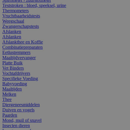
Spirometer - zuurstofmeter
Teststroken : bloed, speeksel, urine
Thermometers
Vruchtbaarheidstests
Weegschaal
Zwangerschapstests
Afslanken
Afslanken
Afslankthee en Koffie
Combinatiepreparaten
Eetlustremmers
Maaltijdvervanger
Platte Buik
Vet Binders
Vochtafdrijvers
Specifieke Voeding
Babyvoeding
Maaltijden
Melken
Thee
Diergeneesmiddelen
Duiven en vogels
Paarden
Mond, muil of snavel
Insecten dieren