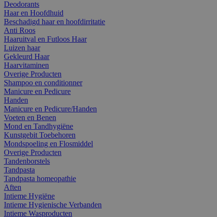
Deodorants
Haar en Hoofdhuid
Beschadigd haar en hoofdirritatie
Anti Roos
Haaruitval en Futloos Haar
Luizen haar
Gekleurd Haar
Haarvitaminen
Overige Producten
Shampoo en conditionner
Manicure en Pedicure
Handen
Manicure en Pedicure/Handen
Voeten en Benen
Mond en Tandhygiëne
Kunstgebit Toebehoren
Mondspoeling en Flosmiddel
Overige Producten
Tandenborstels
Tandpasta
Tandpasta homeopathie
Aften
Intieme Hygiëne
Intieme Hygienische Verbanden
Intieme Wasproducten