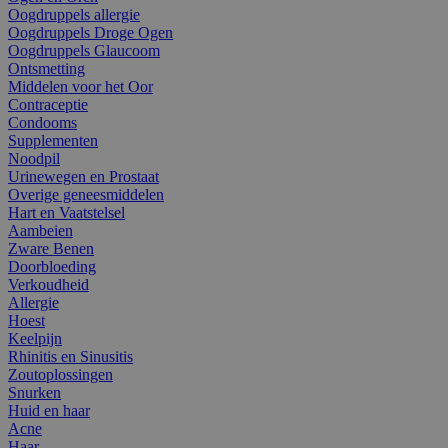
Oogdruppels allergie
Oogdruppels Droge Ogen
Oogdruppels Glaucoom
Ontsmetting
Middelen voor het Oor
Contraceptie
Condooms
Supplementen
Noodpil
Urinewegen en Prostaat
Overige geneesmiddelen
Hart en Vaatstelsel
Aambeien
Zware Benen
Doorbloeding
Verkoudheid
Allergie
Hoest
Keelpijn
Rhinitis en Sinusitis
Zoutoplossingen
Snurken
Huid en haar
Acne
Haar