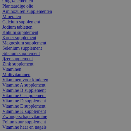
Oligo-elementen
Plantaardige olie
Aminozuren supplementen
Mineralen
Calcium supplement
Jodium tabletten
Kalium supplement
Koper supplement
Magnesium supplement
Selenium supplement
Silicium supplement
Ijzer supplement
Zink supplement
Vitaminen
Multivitaminen
Vitaminen voor kinderen
Vitamine A supplement
Vitamine B supplement
Vitamine C supplement
Vitamine D supplement
Vitamine E supplement
Vitamine K supplement
Zwangerschapsvitamine
Foliumzuur supplement
Vitamine haar en nagels