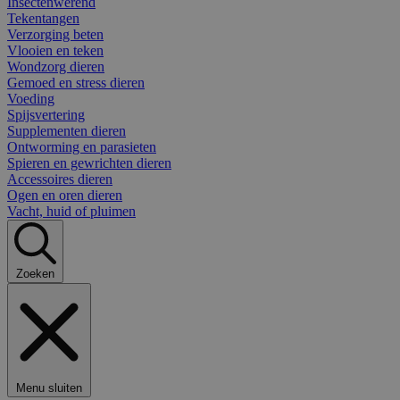
Insectenwerend
Tekentangen
Verzorging beten
Vlooien en teken
Wondzorg dieren
Gemoed en stress dieren
Voeding
Spijsvertering
Supplementen dieren
Ontworming en parasieten
Spieren en gewrichten dieren
Accessoires dieren
Ogen en oren dieren
Vacht, huid of pluimen
Zoeken
Menu sluiten