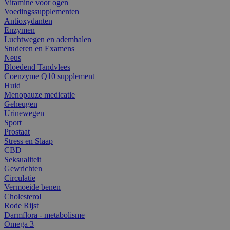
Vitamine voor ogen
Voedingssupplementen
Antioxydanten
Enzymen
Luchtwegen en ademhalen
Studeren en Examens
Neus
Bloedend Tandvlees
Coenzyme Q10 supplement
Huid
Menopauze medicatie
Geheugen
Urinewegen
Sport
Prostaat
Stress en Slaap
CBD
Seksualiteit
Gewrichten
Circulatie
Vermoeide benen
Cholesterol
Rode Rijst
Darmflora - metabolisme
Omega 3