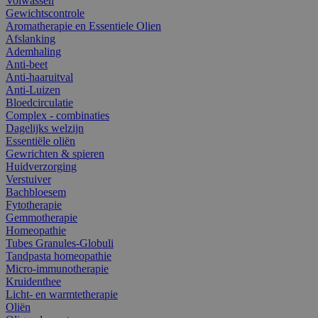
Volwassen
Gewichtscontrole
Aromatherapie en Essentiele Olien
Afslanking
Ademhaling
Anti-beet
Anti-haaruitval
Anti-Luizen
Bloedcirculatie
Complex - combinaties
Dagelijks welzijn
Essentiële oliën
Gewrichten & spieren
Huidverzorging
Verstuiver
Bachbloesem
Fytotherapie
Gemmotherapie
Homeopathie
Tubes Granules-Globuli
Tandpasta homeopathie
Micro-immunotherapie
Kruidenthee
Licht- en warmtetherapie
Oliën