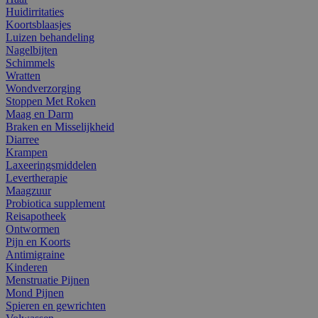
Huidirritaties
Koortsblaasjes
Luizen behandeling
Nagelbijten
Schimmels
Wratten
Wondverzorging
Stoppen Met Roken
Maag en Darm
Braken en Misselijkheid
Diarree
Krampen
Laxeeringsmiddelen
Levertherapie
Maagzuur
Probiotica supplement
Reisapotheek
Ontwormen
Pijn en Koorts
Antimigraine
Kinderen
Menstruatie Pijnen
Mond Pijnen
Spieren en gewrichten