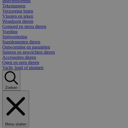
Insectenwerend
Tekentangen
Verzorging beten
Vlooien en teken
Wondzorg dieren
Gemoed en stress dieren
Voeding
Spijsvertering
Supplementen dieren
Ontworming en parasieten
Spieren en gewrichten dieren
Accessoires dieren
Ogen en oren dieren
Vacht, huid of pluimen
Zoeken
Menu sluiten