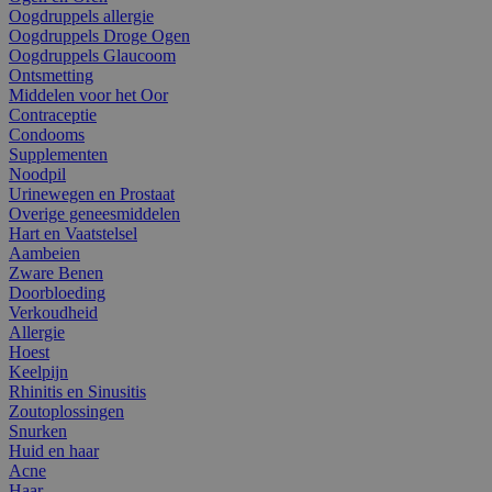
Oogdruppels allergie
Oogdruppels Droge Ogen
Oogdruppels Glaucoom
Ontsmetting
Middelen voor het Oor
Contraceptie
Condooms
Supplementen
Noodpil
Urinewegen en Prostaat
Overige geneesmiddelen
Hart en Vaatstelsel
Aambeien
Zware Benen
Doorbloeding
Verkoudheid
Allergie
Hoest
Keelpijn
Rhinitis en Sinusitis
Zoutoplossingen
Snurken
Huid en haar
Acne
Haar