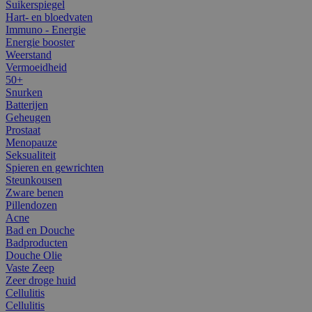
Suikerspiegel
Hart- en bloedvaten
Immuno - Energie
Energie booster
Weerstand
Vermoeidheid
50+
Snurken
Batterijen
Geheugen
Prostaat
Menopauze
Seksualiteit
Spieren en gewrichten
Steunkousen
Zware benen
Pillendozen
Acne
Bad en Douche
Badproducten
Douche Olie
Vaste Zeep
Zeer droge huid
Cellulitis
Cellulitis