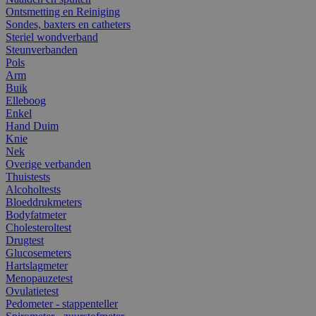
Ontsmetting en Reiniging
Sondes, baxters en catheters
Steriel wondverband
Steunverbanden
Pols
Arm
Buik
Elleboog
Enkel
Hand Duim
Knie
Nek
Overige verbanden
Thuistests
Alcoholtests
Bloeddrukmeters
Bodyfatmeter
Cholesteroltest
Drugtest
Glucosemeters
Hartslagmeter
Menopauzetest
Ovulatietest
Pedometer - stappenteller