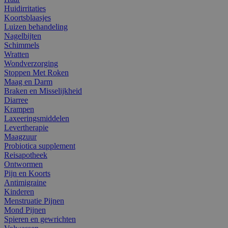
Huidirritaties
Koortsblaasjes
Luizen behandeling
Nagelbijten
Schimmels
Wratten
Wondverzorging
Stoppen Met Roken
Maag en Darm
Braken en Misselijkheid
Diarree
Krampen
Laxeeringsmiddelen
Levertherapie
Maagzuur
Probiotica supplement
Reisapotheek
Ontwormen
Pijn en Koorts
Antimigraine
Kinderen
Menstruatie Pijnen
Mond Pijnen
Spieren en gewrichten