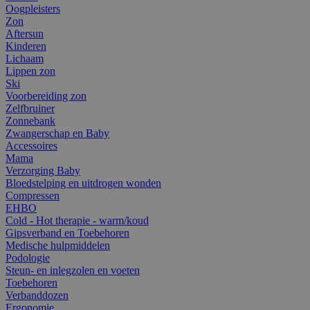
Oogpleisters
Zon
Aftersun
Kinderen
Lichaam
Lippen zon
Ski
Voorbereiding zon
Zelfbruiner
Zonnebank
Zwangerschap en Baby
Accessoires
Mama
Verzorging Baby
Bloedstelping en uitdrogen wonden
Compressen
EHBO
Cold - Hot therapie - warm/koud
Gipsverband en Toebehoren
Medische hulpmiddelen
Podologie
Steun- en inlegzolen en voeten
Toebehoren
Verbanddozen
Ergonomie