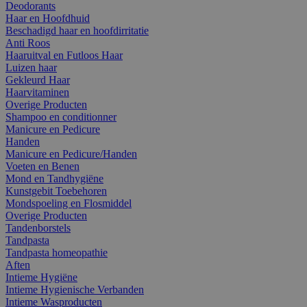
Deodorants
Haar en Hoofdhuid
Beschadigd haar en hoofdirritatie
Anti Roos
Haaruitval en Futloos Haar
Luizen haar
Gekleurd Haar
Haarvitaminen
Overige Producten
Shampoo en conditionner
Manicure en Pedicure
Handen
Manicure en Pedicure/Handen
Voeten en Benen
Mond en Tandhygiëne
Kunstgebit Toebehoren
Mondspoeling en Flosmiddel
Overige Producten
Tandenborstels
Tandpasta
Tandpasta homeopathie
Aften
Intieme Hygiëne
Intieme Hygienische Verbanden
Intieme Wasproducten