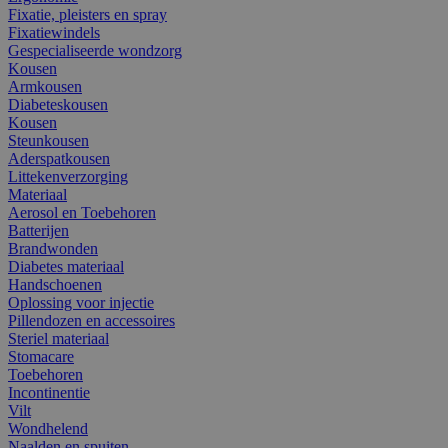
Fixatie, pleisters en spray
Fixatiewindels
Gespecialiseerde wondzorg
Kousen
Armkousen
Diabeteskousen
Kousen
Steunkousen
Aderspatkousen
Littekenverzorging
Materiaal
Aerosol en Toebehoren
Batterijen
Brandwonden
Diabetes materiaal
Handschoenen
Oplossing voor injectie
Pillendozen en accessoires
Steriel materiaal
Stomacare
Toebehoren
Incontinentie
Vilt
Wondhelend
Naalden en spuiten