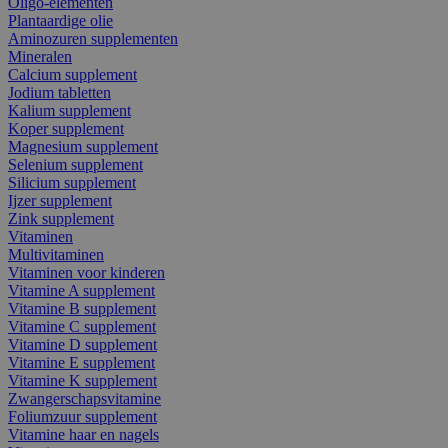
Oligo-elementen
Plantaardige olie
Aminozuren supplementen
Mineralen
Calcium supplement
Jodium tabletten
Kalium supplement
Koper supplement
Magnesium supplement
Selenium supplement
Silicium supplement
Ijzer supplement
Zink supplement
Vitaminen
Multivitaminen
Vitaminen voor kinderen
Vitamine A supplement
Vitamine B supplement
Vitamine C supplement
Vitamine D supplement
Vitamine E supplement
Vitamine K supplement
Zwangerschapsvitamine
Foliumzuur supplement
Vitamine haar en nagels