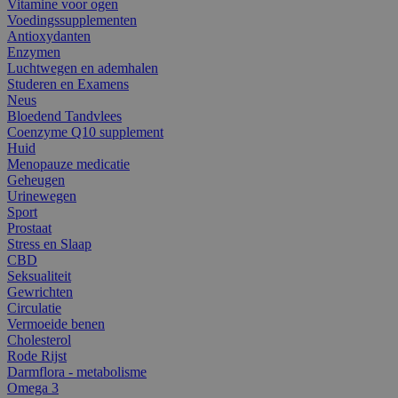
Vitamine voor ogen
Voedingssupplementen
Antioxydanten
Enzymen
Luchtwegen en ademhalen
Studeren en Examens
Neus
Bloedend Tandvlees
Coenzyme Q10 supplement
Huid
Menopauze medicatie
Geheugen
Urinewegen
Sport
Prostaat
Stress en Slaap
CBD
Seksualiteit
Gewrichten
Circulatie
Vermoeide benen
Cholesterol
Rode Rijst
Darmflora - metabolisme
Omega 3