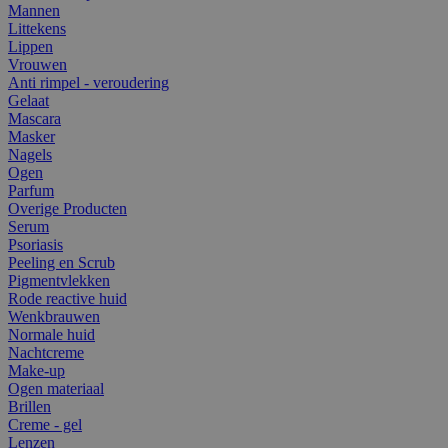
Mannen
Littekens
Lippen
Vrouwen
Anti rimpel - veroudering
Gelaat
Mascara
Masker
Nagels
Ogen
Parfum
Overige Producten
Serum
Psoriasis
Peeling en Scrub
Pigmentvlekken
Rode reactive huid
Wenkbrauwen
Normale huid
Nachtcreme
Make-up
Ogen materiaal
Brillen
Creme - gel
Lenzen