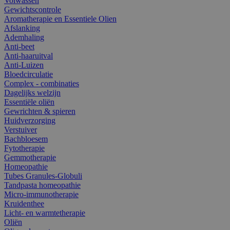
Volwassen
Gewichtscontrole
Aromatherapie en Essentiele Olien
Afslanking
Ademhaling
Anti-beet
Anti-haaruitval
Anti-Luizen
Bloedcirculatie
Complex - combinaties
Dagelijks welzijn
Essentiële oliën
Gewrichten & spieren
Huidverzorging
Verstuiver
Bachbloesem
Fytotherapie
Gemmotherapie
Homeopathie
Tubes Granules-Globuli
Tandpasta homeopathie
Micro-immunotherapie
Kruidenthee
Licht- en warmtetherapie
Oliën