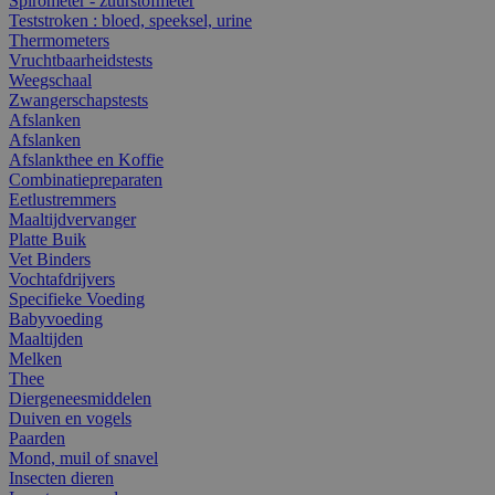
Spirometer - zuurstofmeter
Teststroken : bloed, speeksel, urine
Thermometers
Vruchtbaarheidstests
Weegschaal
Zwangerschapstests
Afslanken
Afslanken
Afslankthee en Koffie
Combinatiepreparaten
Eetlustremmers
Maaltijdvervanger
Platte Buik
Vet Binders
Vochtafdrijvers
Specifieke Voeding
Babyvoeding
Maaltijden
Melken
Thee
Diergeneesmiddelen
Duiven en vogels
Paarden
Mond, muil of snavel
Insecten dieren