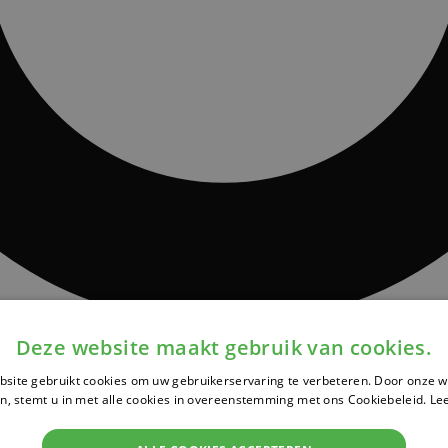
Deze website maakt gebruik van cookies.
site gebruikt cookies om uw gebruikerservaring te verbeteren. Door onze w
n, stemt u in met alle cookies in overeenstemming met ons Cookiebeleid.
Le