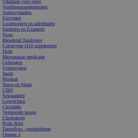
Vitamine voor ogen
Voedingssupplementen
Antioxydanten
Enzymen
Luchtwegen en ademhalen
Studeren en Examens
Neus
Bloedend Tandvlees
Coenzyme Q10 supplement
Huid
Menopauze medicatie
Geheugen
Urinewegen
Sport
Prostaat
Stress en Slaap
CBD
Seksualiteit
Gewrichten
Circulatie
Vermoeide benen
Cholesterol
Rode Rijst
Darmflora - metabolisme
Omega 3