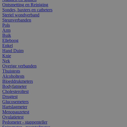
Ontsmetting en Reiniging
Sondes, baxters en catheters
Steriel wondverband
Steunverbanden
Pols
Arm
Buik
Elleboog
Enkel
Hand Duim
Knie
Nek
Overige verbanden
Thuistests
Alcoholtests
Bloeddrukmeters
Bodyfatmeter
Cholesteroltest
Drugtest
Glucosemeters
Hartslagmeter
Menopauzetest
Ovulatietest
Pedometer - stappenteller