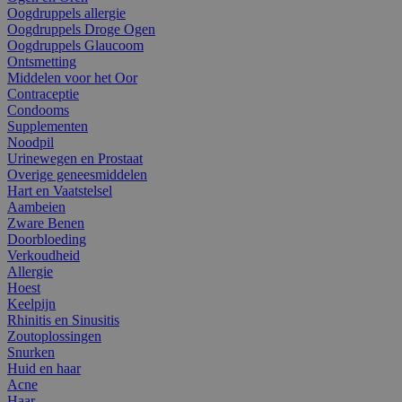
Oogdruppels allergie
Oogdruppels Droge Ogen
Oogdruppels Glaucoom
Ontsmetting
Middelen voor het Oor
Contraceptie
Condooms
Supplementen
Noodpil
Urinewegen en Prostaat
Overige geneesmiddelen
Hart en Vaatstelsel
Aambeien
Zware Benen
Doorbloeding
Verkoudheid
Allergie
Hoest
Keelpijn
Rhinitis en Sinusitis
Zoutoplossingen
Snurken
Huid en haar
Acne
Haar