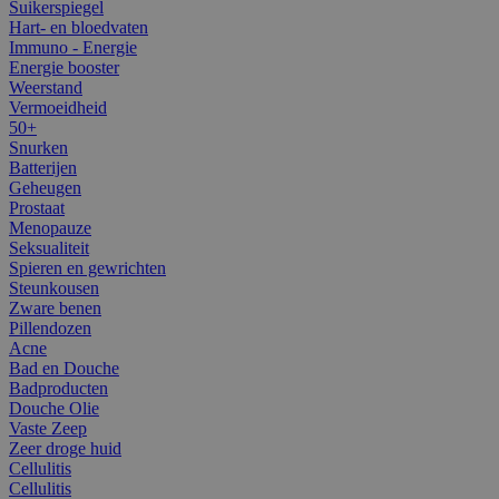
Suikerspiegel
Hart- en bloedvaten
Immuno - Energie
Energie booster
Weerstand
Vermoeidheid
50+
Snurken
Batterijen
Geheugen
Prostaat
Menopauze
Seksualiteit
Spieren en gewrichten
Steunkousen
Zware benen
Pillendozen
Acne
Bad en Douche
Badproducten
Douche Olie
Vaste Zeep
Zeer droge huid
Cellulitis
Cellulitis