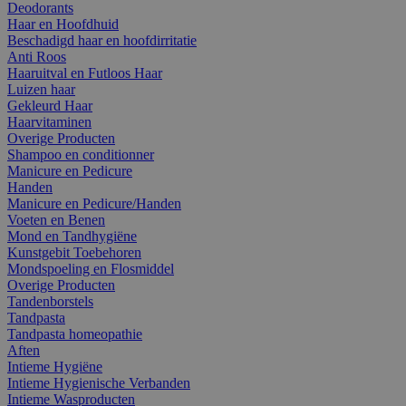
Deodorants
Haar en Hoofdhuid
Beschadigd haar en hoofdirritatie
Anti Roos
Haaruitval en Futloos Haar
Luizen haar
Gekleurd Haar
Haarvitaminen
Overige Producten
Shampoo en conditionner
Manicure en Pedicure
Handen
Manicure en Pedicure/Handen
Voeten en Benen
Mond en Tandhygiëne
Kunstgebit Toebehoren
Mondspoeling en Flosmiddel
Overige Producten
Tandenborstels
Tandpasta
Tandpasta homeopathie
Aften
Intieme Hygiëne
Intieme Hygienische Verbanden
Intieme Wasproducten