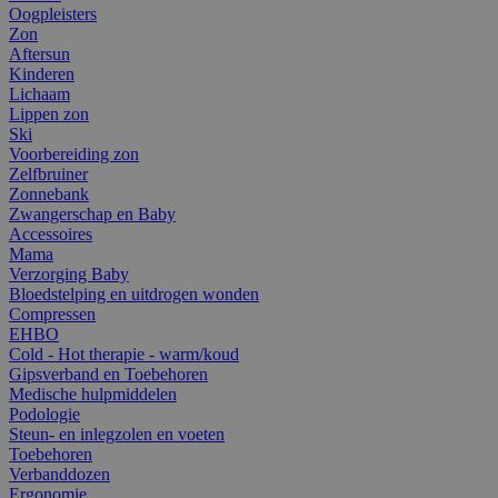
Oogpleisters
Zon
Aftersun
Kinderen
Lichaam
Lippen zon
Ski
Voorbereiding zon
Zelfbruiner
Zonnebank
Zwangerschap en Baby
Accessoires
Mama
Verzorging Baby
Bloedstelping en uitdrogen wonden
Compressen
EHBO
Cold - Hot therapie - warm/koud
Gipsverband en Toebehoren
Medische hulpmiddelen
Podologie
Steun- en inlegzolen en voeten
Toebehoren
Verbanddozen
Ergonomie