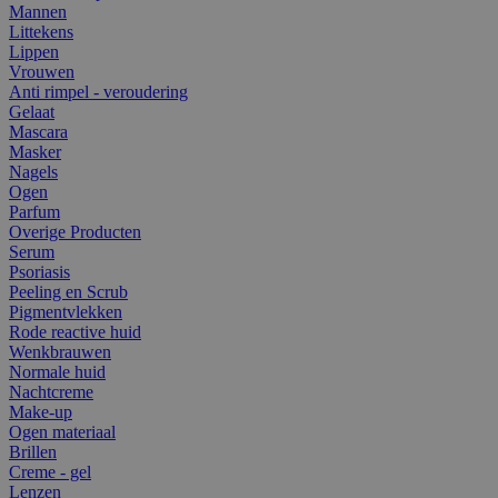
Mannen
Littekens
Lippen
Vrouwen
Anti rimpel - veroudering
Gelaat
Mascara
Masker
Nagels
Ogen
Parfum
Overige Producten
Serum
Psoriasis
Peeling en Scrub
Pigmentvlekken
Rode reactive huid
Wenkbrauwen
Normale huid
Nachtcreme
Make-up
Ogen materiaal
Brillen
Creme - gel
Lenzen