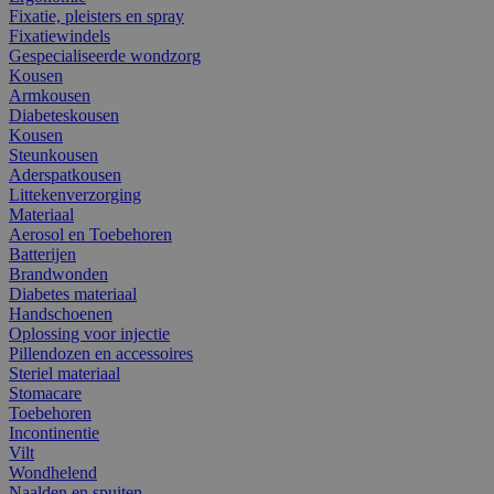
Fixatie, pleisters en spray
Fixatiewindels
Gespecialiseerde wondzorg
Kousen
Armkousen
Diabeteskousen
Kousen
Steunkousen
Aderspatkousen
Littekenverzorging
Materiaal
Aerosol en Toebehoren
Batterijen
Brandwonden
Diabetes materiaal
Handschoenen
Oplossing voor injectie
Pillendozen en accessoires
Steriel materiaal
Stomacare
Toebehoren
Incontinentie
Vilt
Wondhelend
Naalden en spuiten