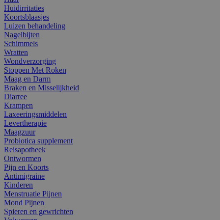
Huidirritaties
Koortsblaasjes
Luizen behandeling
Nagelbijten
Schimmels
Wratten
Wondverzorging
Stoppen Met Roken
Maag en Darm
Braken en Misselijkheid
Diarree
Krampen
Laxeeringsmiddelen
Levertherapie
Maagzuur
Probiotica supplement
Reisapotheek
Ontwormen
Pijn en Koorts
Antimigraine
Kinderen
Menstruatie Pijnen
Mond Pijnen
Spieren en gewrichten