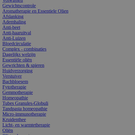
Volwassen
Gewichtscontrole
Aromatherapie en Essentiele Olien
Afslanking
Ademhaling
Anti-beet
Anti-haaruitval
Anti-Luizen
Bloedcirculatie
Complex - combinaties
Dagelijks welzijn
Essentiële oliën
Gewrichten & spieren
Huidverzorging
Verstuiver
Bachbloesem
Fytotherapie
Gemmotherapie
Homeopathie
Tubes Granules-Globuli
Tandpasta homeopathie
Micro-immunotherapie
Kruidenthee
Licht- en warmtetherapie
Oliën