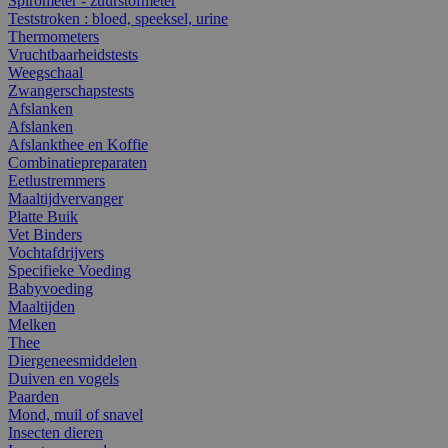
Spirometer - zuurstofmeter
Teststroken : bloed, speeksel, urine
Thermometers
Vruchtbaarheidstests
Weegschaal
Zwangerschapstests
Afslanken
Afslanken
Afslankthee en Koffie
Combinatiepreparaten
Eetlustremmers
Maaltijdvervanger
Platte Buik
Vet Binders
Vochtafdrijvers
Specifieke Voeding
Babyvoeding
Maaltijden
Melken
Thee
Diergeneesmiddelen
Duiven en vogels
Paarden
Mond, muil of snavel
Insecten dieren