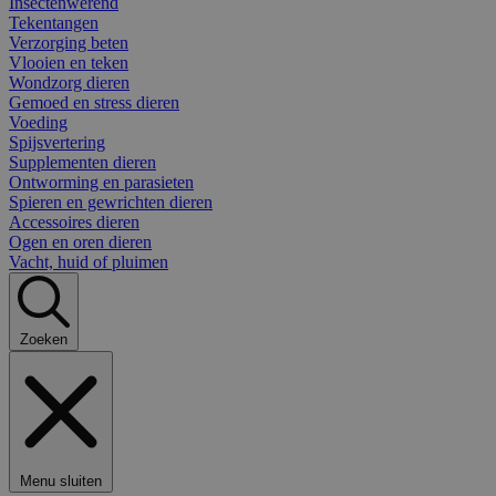
Insectenwerend
Tekentangen
Verzorging beten
Vlooien en teken
Wondzorg dieren
Gemoed en stress dieren
Voeding
Spijsvertering
Supplementen dieren
Ontworming en parasieten
Spieren en gewrichten dieren
Accessoires dieren
Ogen en oren dieren
Vacht, huid of pluimen
Zoeken
Menu sluiten