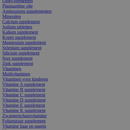
Oligo-elementen
Plantaardige olie
Aminozuren supplementen
Mineralen
Calcium supplement
Jodium tabletten
Kalium supplement
Koper supplement
Magnesium supplement
Selenium supplement
Silicium supplement
Ijzer supplement
Zink supplement
Vitaminen
Multivitaminen
Vitaminen voor kinderen
Vitamine A supplement
Vitamine B supplement
Vitamine C supplement
Vitamine D supplement
Vitamine E supplement
Vitamine K supplement
Zwangerschapsvitamine
Foliumzuur supplement
Vitamine haar en nagels