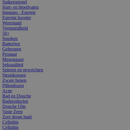
Suikerspiegel
Hart- en bloedvaten
Immuno - Energie
Energie booster
Weerstand
Vermoeidheid
50+
Snurken
Batterijen
Geheugen
Prostaat
Menopauze
Seksualiteit
Spieren en gewrichten
Steunkousen
Zware benen
Pillendozen
Acne
Bad en Douche
Badproducten
Douche Olie
Vaste Zeep
Zeer droge huid
Cellulitis
Cellulitis