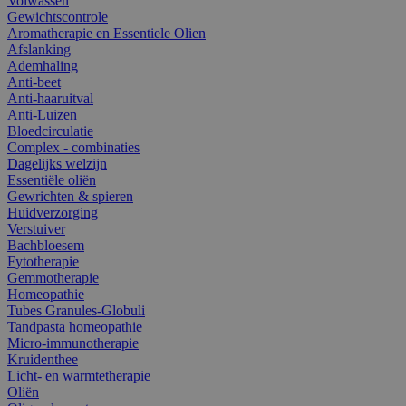
Volwassen
Gewichtscontrole
Aromatherapie en Essentiele Olien
Afslanking
Ademhaling
Anti-beet
Anti-haaruitval
Anti-Luizen
Bloedcirculatie
Complex - combinaties
Dagelijks welzijn
Essentiële oliën
Gewrichten & spieren
Huidverzorging
Verstuiver
Bachbloesem
Fytotherapie
Gemmotherapie
Homeopathie
Tubes Granules-Globuli
Tandpasta homeopathie
Micro-immunotherapie
Kruidenthee
Licht- en warmtetherapie
Oliën