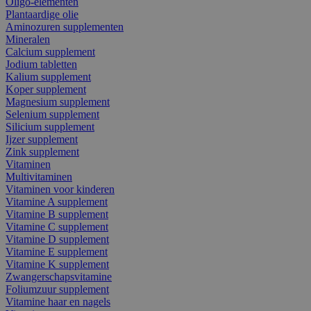
Oligo-elementen
Plantaardige olie
Aminozuren supplementen
Mineralen
Calcium supplement
Jodium tabletten
Kalium supplement
Koper supplement
Magnesium supplement
Selenium supplement
Silicium supplement
Ijzer supplement
Zink supplement
Vitaminen
Multivitaminen
Vitaminen voor kinderen
Vitamine A supplement
Vitamine B supplement
Vitamine C supplement
Vitamine D supplement
Vitamine E supplement
Vitamine K supplement
Zwangerschapsvitamine
Foliumzuur supplement
Vitamine haar en nagels