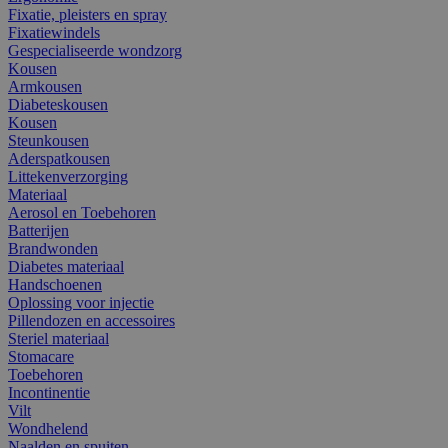
Fixatie, pleisters en spray
Fixatiewindels
Gespecialiseerde wondzorg
Kousen
Armkousen
Diabeteskousen
Kousen
Steunkousen
Aderspatkousen
Littekenverzorging
Materiaal
Aerosol en Toebehoren
Batterijen
Brandwonden
Diabetes materiaal
Handschoenen
Oplossing voor injectie
Pillendozen en accessoires
Steriel materiaal
Stomacare
Toebehoren
Incontinentie
Vilt
Wondhelend
Naalden en spuiten