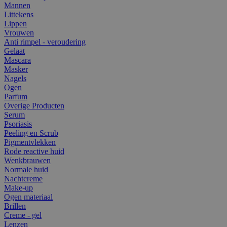
Mannen
Littekens
Lippen
Vrouwen
Anti rimpel - veroudering
Gelaat
Mascara
Masker
Nagels
Ogen
Parfum
Overige Producten
Serum
Psoriasis
Peeling en Scrub
Pigmentvlekken
Rode reactive huid
Wenkbrauwen
Normale huid
Nachtcreme
Make-up
Ogen materiaal
Brillen
Creme - gel
Lenzen