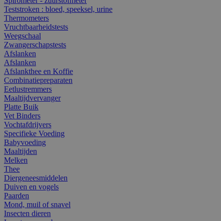
Spirometer - zuurstofmeter
Teststroken : bloed, speeksel, urine
Thermometers
Vruchtbaarheidstests
Weegschaal
Zwangerschapstests
Afslanken
Afslanken
Afslankthee en Koffie
Combinatiepreparaten
Eetlustremmers
Maaltijdvervanger
Platte Buik
Vet Binders
Vochtafdrijvers
Specifieke Voeding
Babyvoeding
Maaltijden
Melken
Thee
Diergeneesmiddelen
Duiven en vogels
Paarden
Mond, muil of snavel
Insecten dieren