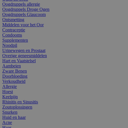
Oogdruppels allergie
Oogdruppels Droge Ogen
Oogdruppels Glaucoom
Ontsmetting
Middelen voor het Oor
Contraceptie
Condooms
Supplementen
Noodpil
Urinewegen en Prostaat
Overige geneesmiddelen
Hart en Vaatstelsel
Aambeien
Zware Benen
Doorbloeding
Verkoudheid
Allergie
Hoest
Keelpijn
Rhinitis en Sinusitis
Zoutoplossingen
Snurken
Huid en haar
Acne
Haar