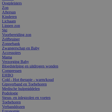
Oogpleisters
Zon
Aftersun
Kinderen
Lichaam
Lippen zon
Ski
Voorbereiding zon
Zelfbruiner
Zonnebank
Zwangerschap en Baby
Accessoires
Mama
Verzorging Baby
Bloedstelping en uitdrogen wonden
Compressen
EHBO
Cold - Hot therapie - warm/koud
Gipsverband en Toebehoren
Medische hulpmiddelen
Podologie
Steun- en inlegzolen en voeten
Toebehoren
Verbanddozen
Ergonomie