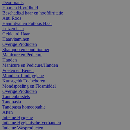
Deodorants
Haar en Hoofdhuid
Beschadigd haar en hoofdirritatie
Anti Roos
Haaruitval en Futloos Haar
Luizen haar
Gekleurd Haar
Haarvitaminen
Overige Producten
Shampoo en conditionner
Manicure en Pedicure
Handen
Manicure en Pedicure/Handen
Voeten en Benen
Mond en Tandhygiëne
Kunstgebit Toebehoren
Mondspoeling en Flosmiddel
Overige Producten
Tandenborstels
Tandpasta
Tandpasta homeopathie
Aften
Intieme Hygiëne
Intieme Hygienische Verbanden
Intieme Wasproducten