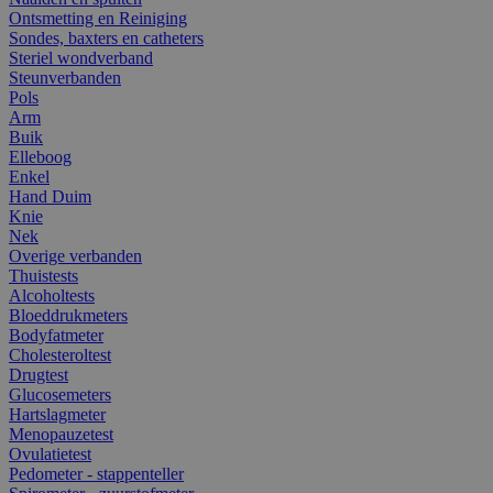
Ontsmetting en Reiniging
Sondes, baxters en catheters
Steriel wondverband
Steunverbanden
Pols
Arm
Buik
Elleboog
Enkel
Hand Duim
Knie
Nek
Overige verbanden
Thuistests
Alcoholtests
Bloeddrukmeters
Bodyfatmeter
Cholesteroltest
Drugtest
Glucosemeters
Hartslagmeter
Menopauzetest
Ovulatietest
Pedometer - stappenteller