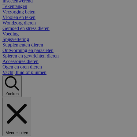
Insectenwerend
Tekentangen
Verzorging beten
Vlooien en teken
Wondzorg dieren
Gemoed en stress dieren
Voeding
Spijsvertering
Supplementen dieren
Ontworming en parasieten
Spieren en gewrichten dieren
Accessoires dieren
Ogen en oren dieren
Vacht, huid of pluimen
Zoeken
Menu sluiten