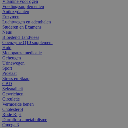
Vitamine voor ogen
Voedingssupplementen
Antioxydanten
Enzymen
Luchtwegen en ademhalen
Studeren en Examens
Neus
Bloedend Tandvlees
Coenzyme Q10 supplement
Huid
Menopauze medicatie
Geheugen
Urinewegen
Sport
Prostaat
Stress en Slaap
CBD
Seksualiteit
Gewrichten
Circulatie
Vermoeide benen
Cholesterol
Rode Rijst
Darmflora - metabolisme
Omega 3