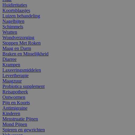
Huidirritaties
Koortsblaasjes
Luizen behandeling
Nagelbijten
Schimmels
Wratten
Wondverzorging
Stoppen Met Roken
Maag en Darm
Braken en Misselijkheid
Diarree
Krampen
Laxeeringsmiddelen
Levertherapie
Maagzuur
Probiotica supplement
Reisapotheek
Ontwormen
Pijn en Koorts
Antimigraine
Kinderen
Menstruatie Pijnen
Mond Pijnen
Spieren en gewrichten