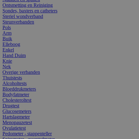
Ontsmetting en Reiniging
Sondes, baxters en catheters
Steriel wondverband
Steunverbanden
Pols
Arm
Buik
Elleboog
Enkel
Hand Duim
Knie
Nek
Overige verbanden
Thuistests
Alcoholtests
Bloeddrukmeters
Bodyfatmeter
Cholesteroltest
Drugtest
Glucosemeters
Hartslagmeter
Menopauzetest
Ovulatietest
Pedometer - stappenteller