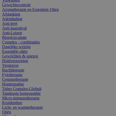
Volwassen
Gewichtscontrole
Aromatherapie en Essentiele Olien
Afslanking
Ademhaling
Anti-beet
Anti-haaruitval
Anti-Luizen
Bloedcirculatie
Complex - combinaties
Dagelijks welzijn
Essentiële oliën
Gewrichten & spieren
Huidverzorging
Verstuiver
Bachbloesem
Fytotherapie
Gemmotherapie
Homeopathie
Tubes Granules-Globuli
Tandpasta homeopathie
Micro-immunotherapie
Kruidenthee
Licht- en warmtetherapie
Oliën