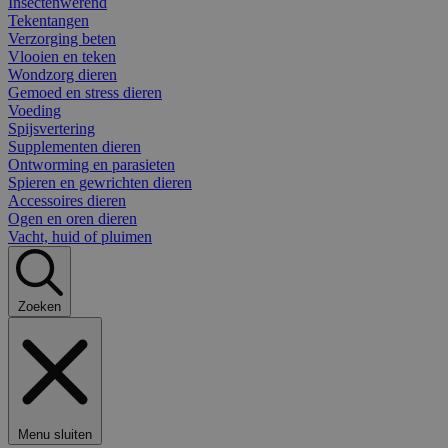
Insectenwerend
Tekentangen
Verzorging beten
Vlooien en teken
Wondzorg dieren
Gemoed en stress dieren
Voeding
Spijsvertering
Supplementen dieren
Ontworming en parasieten
Spieren en gewrichten dieren
Accessoires dieren
Ogen en oren dieren
Vacht, huid of pluimen
Zoeken
Menu sluiten