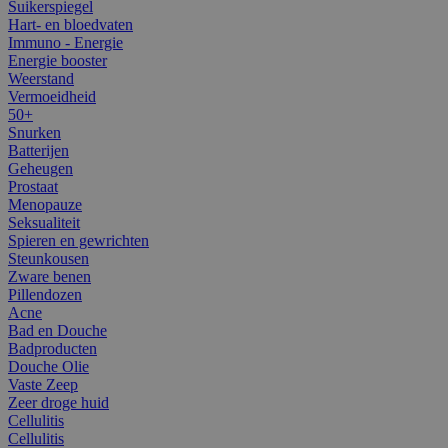
Suikerspiegel
Hart- en bloedvaten
Immuno - Energie
Energie booster
Weerstand
Vermoeidheid
50+
Snurken
Batterijen
Geheugen
Prostaat
Menopauze
Seksualiteit
Spieren en gewrichten
Steunkousen
Zware benen
Pillendozen
Acne
Bad en Douche
Badproducten
Douche Olie
Vaste Zeep
Zeer droge huid
Cellulitis
Cellulitis