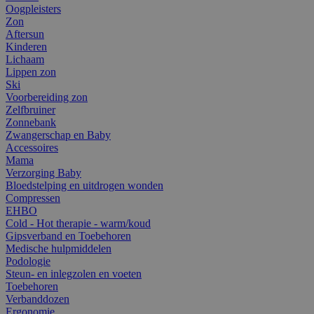
Oogpleisters
Zon
Aftersun
Kinderen
Lichaam
Lippen zon
Ski
Voorbereiding zon
Zelfbruiner
Zonnebank
Zwangerschap en Baby
Accessoires
Mama
Verzorging Baby
Bloedstelping en uitdrogen wonden
Compressen
EHBO
Cold - Hot therapie - warm/koud
Gipsverband en Toebehoren
Medische hulpmiddelen
Podologie
Steun- en inlegzolen en voeten
Toebehoren
Verbanddozen
Ergonomie