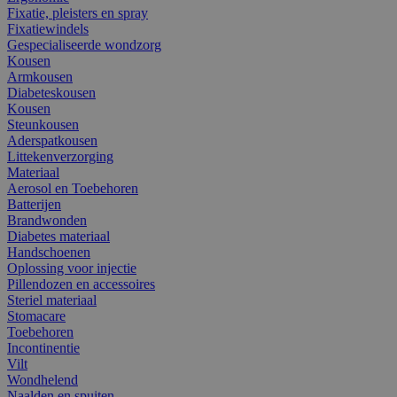
Fixatie, pleisters en spray
Fixatiewindels
Gespecialiseerde wondzorg
Kousen
Armkousen
Diabeteskousen
Kousen
Steunkousen
Aderspatkousen
Littekenverzorging
Materiaal
Aerosol en Toebehoren
Batterijen
Brandwonden
Diabetes materiaal
Handschoenen
Oplossing voor injectie
Pillendozen en accessoires
Steriel materiaal
Stomacare
Toebehoren
Incontinentie
Vilt
Wondhelend
Naalden en spuiten