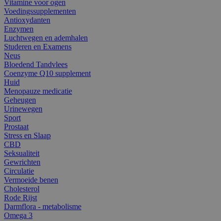
Vitamine voor ogen
Voedingssupplementen
Antioxydanten
Enzymen
Luchtwegen en ademhalen
Studeren en Examens
Neus
Bloedend Tandvlees
Coenzyme Q10 supplement
Huid
Menopauze medicatie
Geheugen
Urinewegen
Sport
Prostaat
Stress en Slaap
CBD
Seksualiteit
Gewrichten
Circulatie
Vermoeide benen
Cholesterol
Rode Rijst
Darmflora - metabolisme
Omega 3