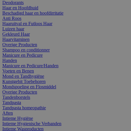
Deodorants
Haar en Hoofdhuid
Beschadigd haar en hoofdirritatie
Anti Roos
Haaruitval en Futloos Haar
Luizen haar
Gekleurd Haar
Haarvitaminen
Overige Producten
Shampoo en conditionner
Manicure en Pedicure
Handen
Manicure en Pedicure/Handen
Voeten en Benen
Mond en Tandhygiëne
Kunstgebit Toebehoren
Mondspoeling en Flosmiddel
Overige Producten
Tandenborstels
Tandpasta
Tandpasta homeopathie
Aften
Intieme Hygiëne
Intieme Hygienische Verbanden
Intieme Wasproducten