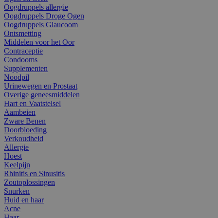
Oogdruppels allergie
Oogdruppels Droge Ogen
Oogdruppels Glaucoom
Ontsmetting
Middelen voor het Oor
Contraceptie
Condooms
Supplementen
Noodpil
Urinewegen en Prostaat
Overige geneesmiddelen
Hart en Vaatstelsel
Aambeien
Zware Benen
Doorbloeding
Verkoudheid
Allergie
Hoest
Keelpijn
Rhinitis en Sinusitis
Zoutoplossingen
Snurken
Huid en haar
Acne
Haar