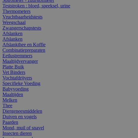
Spirometer - zuurstofmeter
Teststroken : bloed, speeksel, urine
Thermometers
Vruchtbaarheidstests
Weegschaal
Zwangerschapstests
Afslanken
Afslanken
Afslankthee en Koffie
Combinatiepreparaten
Eetlustremmers
Maaltijdvervanger
Platte Buik
Vet Binders
Vochtafdrijvers
Specifieke Voeding
Babyvoeding
Maaltijden
Melken
Thee
Diergeneesmiddelen
Duiven en vogels
Paarden
Mond, muil of snavel
Insecten dieren