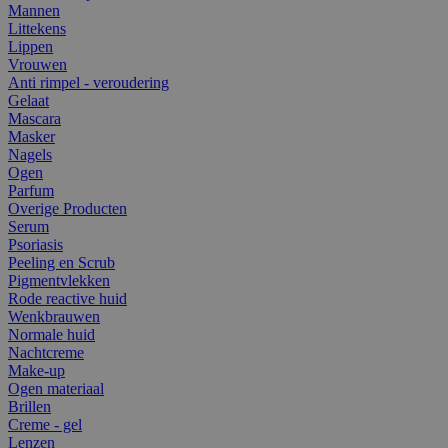
Mannen
Littekens
Lippen
Vrouwen
Anti rimpel - veroudering
Gelaat
Mascara
Masker
Nagels
Ogen
Parfum
Overige Producten
Serum
Psoriasis
Peeling en Scrub
Pigmentvlekken
Rode reactive huid
Wenkbrauwen
Normale huid
Nachtcreme
Make-up
Ogen materiaal
Brillen
Creme - gel
Lenzen