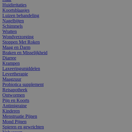
Huidirritaties
Koortsblaasjes
Luizen behandeling
Nagelbijten
Schimmels
Wratten
Wondverzorging
Stoppen Met Roken
Maag en Darm
Braken en Misselijkheid
Diarree
Krampen
Laxeeringsmiddelen
Levertherapie
Maagzuur
Probiotica supplement
Reisapotheek
Ontwormen
Pijn en Koorts
Antimigraine
Kinderen
Menstruatie Pijnen
Mond Pijnen
Spieren en gewrichten