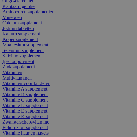
Oligo-elementen
Plantaardige olie
Aminozuren supplementen
Mineralen
Calcium supplement
Jodium tabletten
Kalium supplement
Koper supplement
Magnesium supplement
Selenium supplement
Silicium supplement
Ijzer supplement
Zink supplement
Vitaminen
Multivitaminen
Vitaminen voor kinderen
Vitamine A supplement
Vitamine B supplement
Vitamine C supplement
Vitamine D supplement
Vitamine E supplement
Vitamine K supplement
Zwangerschapsvitamine
Foliumzuur supplement
Vitamine haar en nagels