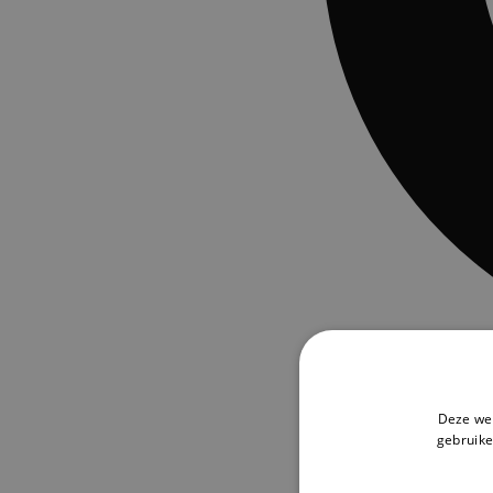
Deze web
gebruike