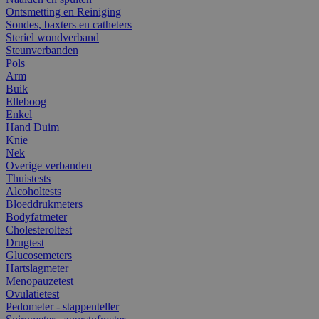
Ontsmetting en Reiniging
Sondes, baxters en catheters
Steriel wondverband
Steunverbanden
Pols
Arm
Buik
Elleboog
Enkel
Hand Duim
Knie
Nek
Overige verbanden
Thuistests
Alcoholtests
Bloeddrukmeters
Bodyfatmeter
Cholesteroltest
Drugtest
Glucosemeters
Hartslagmeter
Menopauzetest
Ovulatietest
Pedometer - stappenteller