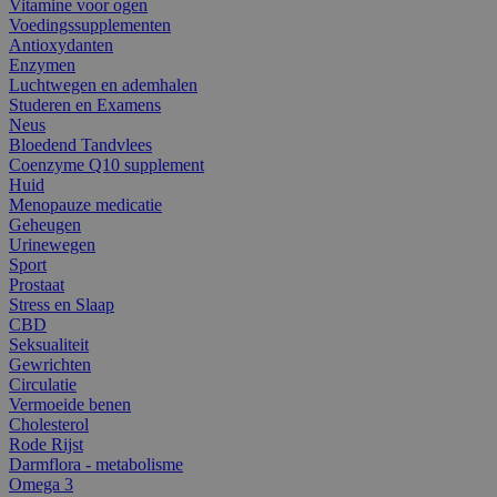
Vitamine voor ogen
Voedingssupplementen
Antioxydanten
Enzymen
Luchtwegen en ademhalen
Studeren en Examens
Neus
Bloedend Tandvlees
Coenzyme Q10 supplement
Huid
Menopauze medicatie
Geheugen
Urinewegen
Sport
Prostaat
Stress en Slaap
CBD
Seksualiteit
Gewrichten
Circulatie
Vermoeide benen
Cholesterol
Rode Rijst
Darmflora - metabolisme
Omega 3