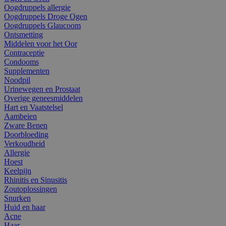
Oogdruppels allergie
Oogdruppels Droge Ogen
Oogdruppels Glaucoom
Ontsmetting
Middelen voor het Oor
Contraceptie
Condooms
Supplementen
Noodpil
Urinewegen en Prostaat
Overige geneesmiddelen
Hart en Vaatstelsel
Aambeien
Zware Benen
Doorbloeding
Verkoudheid
Allergie
Hoest
Keelpijn
Rhinitis en Sinusitis
Zoutoplossingen
Snurken
Huid en haar
Acne
Haar