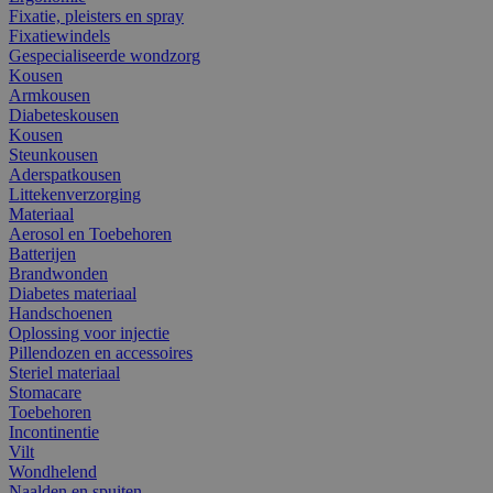
Fixatie, pleisters en spray
Fixatiewindels
Gespecialiseerde wondzorg
Kousen
Armkousen
Diabeteskousen
Kousen
Steunkousen
Aderspatkousen
Littekenverzorging
Materiaal
Aerosol en Toebehoren
Batterijen
Brandwonden
Diabetes materiaal
Handschoenen
Oplossing voor injectie
Pillendozen en accessoires
Steriel materiaal
Stomacare
Toebehoren
Incontinentie
Vilt
Wondhelend
Naalden en spuiten