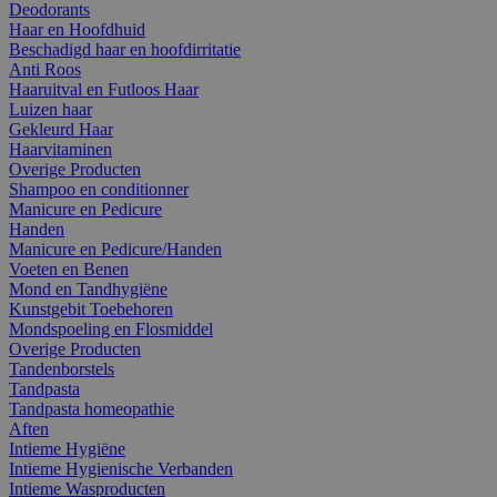
Deodorants
Haar en Hoofdhuid
Beschadigd haar en hoofdirritatie
Anti Roos
Haaruitval en Futloos Haar
Luizen haar
Gekleurd Haar
Haarvitaminen
Overige Producten
Shampoo en conditionner
Manicure en Pedicure
Handen
Manicure en Pedicure/Handen
Voeten en Benen
Mond en Tandhygiëne
Kunstgebit Toebehoren
Mondspoeling en Flosmiddel
Overige Producten
Tandenborstels
Tandpasta
Tandpasta homeopathie
Aften
Intieme Hygiëne
Intieme Hygienische Verbanden
Intieme Wasproducten