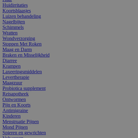
Huidirritaties
Koortsblaasjes
Luizen behandeling
Nagelbijten
Schimmels
Wratten
Wondverzorging
Stoppen Met Roken
Maag en Darm
Braken en Misselijkheid
Diarree
Krampen
Laxeeringsmiddelen
Levertherapie
Maagzuur
Probiotica supplement
Reisapotheek
Ontwormen
Pijn en Koorts
Antimigraine
Kinderen
Menstruatie Pijnen
Mond Pijnen
Spieren en gewrichten