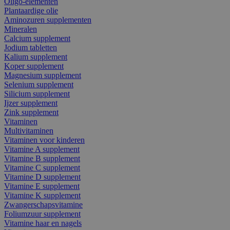
Oligo-elementen
Plantaardige olie
Aminozuren supplementen
Mineralen
Calcium supplement
Jodium tabletten
Kalium supplement
Koper supplement
Magnesium supplement
Selenium supplement
Silicium supplement
Ijzer supplement
Zink supplement
Vitaminen
Multivitaminen
Vitaminen voor kinderen
Vitamine A supplement
Vitamine B supplement
Vitamine C supplement
Vitamine D supplement
Vitamine E supplement
Vitamine K supplement
Zwangerschapsvitamine
Foliumzuur supplement
Vitamine haar en nagels