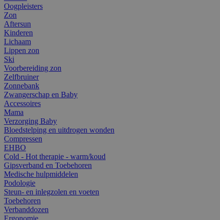
Oogpleisters
Zon
Aftersun
Kinderen
Lichaam
Lippen zon
Ski
Voorbereiding zon
Zelfbruiner
Zonnebank
Zwangerschap en Baby
Accessoires
Mama
Verzorging Baby
Bloedstelping en uitdrogen wonden
Compressen
EHBO
Cold - Hot therapie - warm/koud
Gipsverband en Toebehoren
Medische hulpmiddelen
Podologie
Steun- en inlegzolen en voeten
Toebehoren
Verbanddozen
Ergonomie