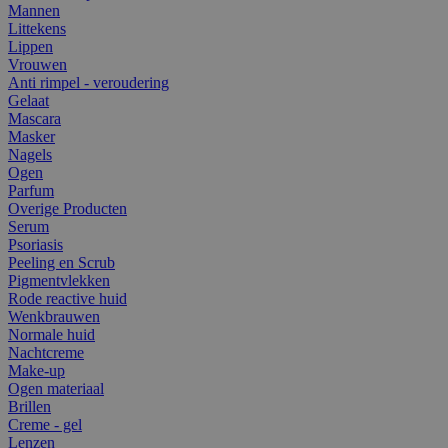
Mannen
Littekens
Lippen
Vrouwen
Anti rimpel - veroudering
Gelaat
Mascara
Masker
Nagels
Ogen
Parfum
Overige Producten
Serum
Psoriasis
Peeling en Scrub
Pigmentvlekken
Rode reactive huid
Wenkbrauwen
Normale huid
Nachtcreme
Make-up
Ogen materiaal
Brillen
Creme - gel
Lenzen