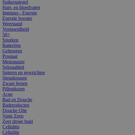
Suikerspiegel
Hart- en bloedvaten
Immuno - Energie
Energie booster
Weerstand
Vermoeidheid
50+
Snurken
Batterijen
Geheugen
Prostaat
Menopauze
Seksualiteit
Spieren en gewrichten
Steunkousen
Zware benen
Pillendozen
Acne
Bad en Douche
Badproducten
Douche Olie
Vaste Zeep
Zeer droge huid
Cellulitis
Cellulitis