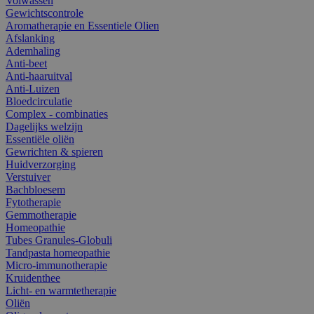
Volwassen
Gewichtscontrole
Aromatherapie en Essentiele Olien
Afslanking
Ademhaling
Anti-beet
Anti-haaruitval
Anti-Luizen
Bloedcirculatie
Complex - combinaties
Dagelijks welzijn
Essentiële oliën
Gewrichten & spieren
Huidverzorging
Verstuiver
Bachbloesem
Fytotherapie
Gemmotherapie
Homeopathie
Tubes Granules-Globuli
Tandpasta homeopathie
Micro-immunotherapie
Kruidenthee
Licht- en warmtetherapie
Oliën