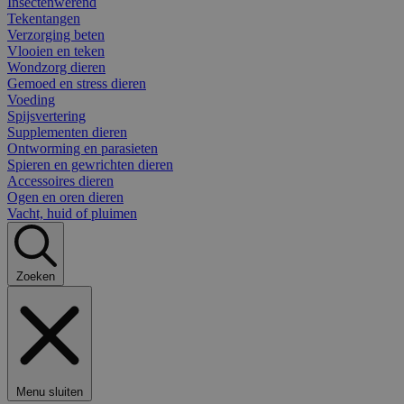
Insectenwerend
Tekentangen
Verzorging beten
Vlooien en teken
Wondzorg dieren
Gemoed en stress dieren
Voeding
Spijsvertering
Supplementen dieren
Ontworming en parasieten
Spieren en gewrichten dieren
Accessoires dieren
Ogen en oren dieren
Vacht, huid of pluimen
Zoeken
Menu sluiten