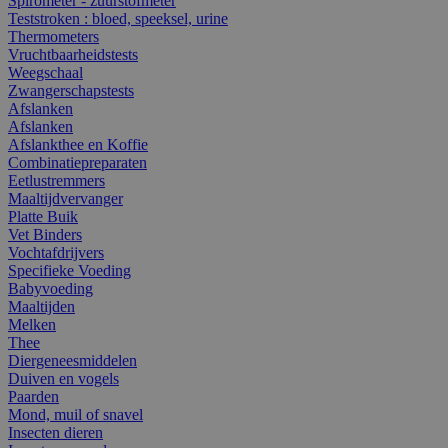
Spirometer - zuurstofmeter
Teststroken : bloed, speeksel, urine
Thermometers
Vruchtbaarheidstests
Weegschaal
Zwangerschapstests
Afslanken
Afslanken
Afslankthee en Koffie
Combinatiepreparaten
Eetlustremmers
Maaltijdvervanger
Platte Buik
Vet Binders
Vochtafdrijvers
Specifieke Voeding
Babyvoeding
Maaltijden
Melken
Thee
Diergeneesmiddelen
Duiven en vogels
Paarden
Mond, muil of snavel
Insecten dieren