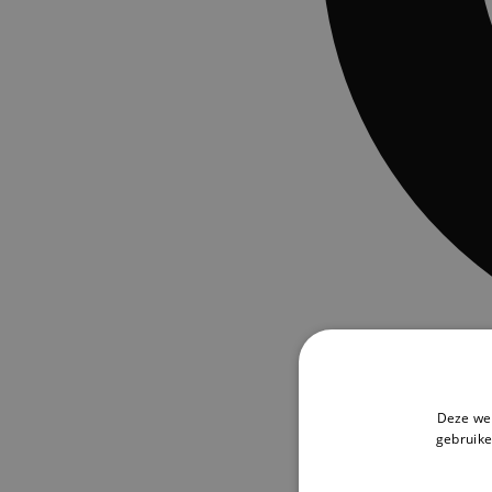
Deze web
gebruike