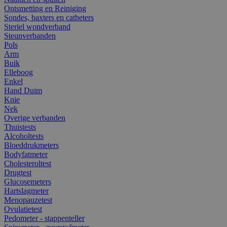
Ontsmetting en Reiniging
Sondes, baxters en catheters
Steriel wondverband
Steunverbanden
Pols
Arm
Buik
Elleboog
Enkel
Hand Duim
Knie
Nek
Overige verbanden
Thuistests
Alcoholtests
Bloeddrukmeters
Bodyfatmeter
Cholesteroltest
Drugtest
Glucosemeters
Hartslagmeter
Menopauzetest
Ovulatietest
Pedometer - stappenteller