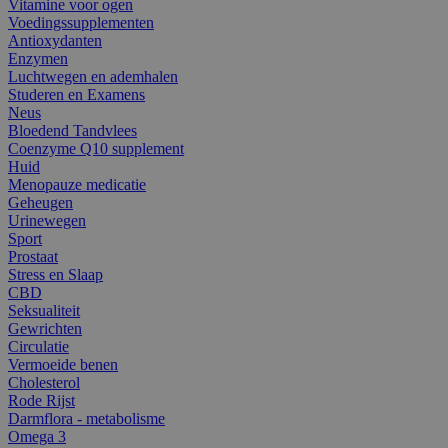
Vitamine voor ogen
Voedingssupplementen
Antioxydanten
Enzymen
Luchtwegen en ademhalen
Studeren en Examens
Neus
Bloedend Tandvlees
Coenzyme Q10 supplement
Huid
Menopauze medicatie
Geheugen
Urinewegen
Sport
Prostaat
Stress en Slaap
CBD
Seksualiteit
Gewrichten
Circulatie
Vermoeide benen
Cholesterol
Rode Rijst
Darmflora - metabolisme
Omega 3