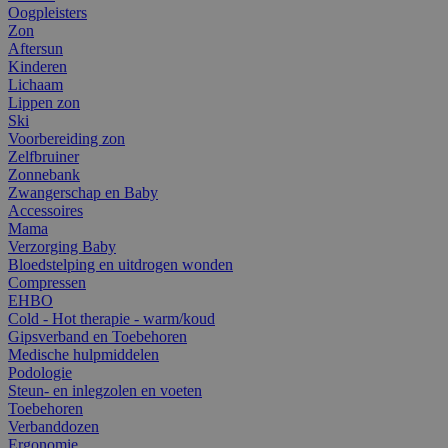
Oogpleisters
Zon
Aftersun
Kinderen
Lichaam
Lippen zon
Ski
Voorbereiding zon
Zelfbruiner
Zonnebank
Zwangerschap en Baby
Accessoires
Mama
Verzorging Baby
Bloedstelping en uitdrogen wonden
Compressen
EHBO
Cold - Hot therapie - warm/koud
Gipsverband en Toebehoren
Medische hulpmiddelen
Podologie
Steun- en inlegzolen en voeten
Toebehoren
Verbanddozen
Ergonomie