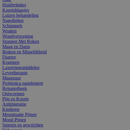
Huidirritaties
Koortsblaasjes
Luizen behandeling
Nagelbijten
Schimmels
Wratten
Wondverzorging
Stoppen Met Roken
Maag en Darm
Braken en Misselijkheid
Diarree
Krampen
Laxeeringsmiddelen
Levertherapie
Maagzuur
Probiotica supplement
Reisapotheek
Ontwormen
Pijn en Koorts
Antimigraine
Kinderen
Menstruatie Pijnen
Mond Pijnen
Spieren en gewrichten