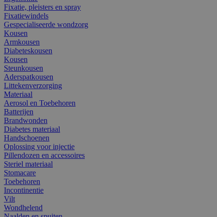
Fixatie, pleisters en spray
Fixatiewindels
Gespecialiseerde wondzorg
Kousen
Armkousen
Diabeteskousen
Kousen
Steunkousen
Aderspatkousen
Littekenverzorging
Materiaal
Aerosol en Toebehoren
Batterijen
Brandwonden
Diabetes materiaal
Handschoenen
Oplossing voor injectie
Pillendozen en accessoires
Steriel materiaal
Stomacare
Toebehoren
Incontinentie
Vilt
Wondhelend
Naalden en spuiten