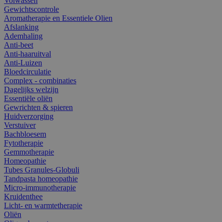
Volwassen
Gewichtscontrole
Aromatherapie en Essentiele Olien
Afslanking
Ademhaling
Anti-beet
Anti-haaruitval
Anti-Luizen
Bloedcirculatie
Complex - combinaties
Dagelijks welzijn
Essentiële oliën
Gewrichten & spieren
Huidverzorging
Verstuiver
Bachbloesem
Fytotherapie
Gemmotherapie
Homeopathie
Tubes Granules-Globuli
Tandpasta homeopathie
Micro-immunotherapie
Kruidenthee
Licht- en warmtetherapie
Oliën