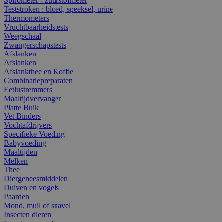
Spirometer - zuurstofmeter
Teststroken : bloed, speeksel, urine
Thermometers
Vruchtbaarheidstests
Weegschaal
Zwangerschapstests
Afslanken
Afslanken
Afslankthee en Koffie
Combinatiepreparaten
Eetlustremmers
Maaltijdvervanger
Platte Buik
Vet Binders
Vochtafdrijvers
Specifieke Voeding
Babyvoeding
Maaltijden
Melken
Thee
Diergeneesmiddelen
Duiven en vogels
Paarden
Mond, muil of snavel
Insecten dieren