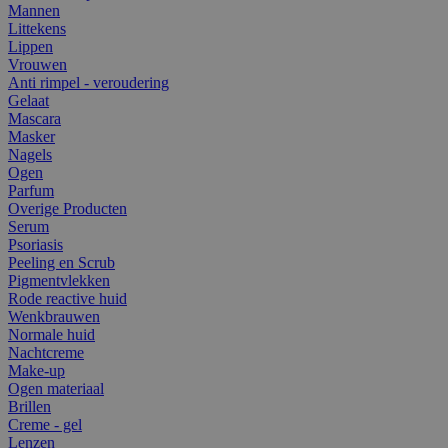
Mannen
Littekens
Lippen
Vrouwen
Anti rimpel - veroudering
Gelaat
Mascara
Masker
Nagels
Ogen
Parfum
Overige Producten
Serum
Psoriasis
Peeling en Scrub
Pigmentvlekken
Rode reactive huid
Wenkbrauwen
Normale huid
Nachtcreme
Make-up
Ogen materiaal
Brillen
Creme - gel
Lenzen