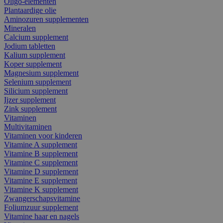
Oligo-elementen
Plantaardige olie
Aminozuren supplementen
Mineralen
Calcium supplement
Jodium tabletten
Kalium supplement
Koper supplement
Magnesium supplement
Selenium supplement
Silicium supplement
Ijzer supplement
Zink supplement
Vitaminen
Multivitaminen
Vitaminen voor kinderen
Vitamine A supplement
Vitamine B supplement
Vitamine C supplement
Vitamine D supplement
Vitamine E supplement
Vitamine K supplement
Zwangerschapsvitamine
Foliumzuur supplement
Vitamine haar en nagels