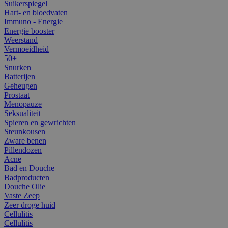
Suikerspiegel
Hart- en bloedvaten
Immuno - Energie
Energie booster
Weerstand
Vermoeidheid
50+
Snurken
Batterijen
Geheugen
Prostaat
Menopauze
Seksualiteit
Spieren en gewrichten
Steunkousen
Zware benen
Pillendozen
Acne
Bad en Douche
Badproducten
Douche Olie
Vaste Zeep
Zeer droge huid
Cellulitis
Cellulitis