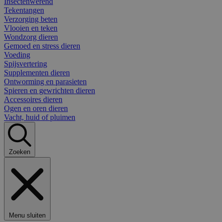
Insectenwerend
Tekentangen
Verzorging beten
Vlooien en teken
Wondzorg dieren
Gemoed en stress dieren
Voeding
Spijsvertering
Supplementen dieren
Ontworming en parasieten
Spieren en gewrichten dieren
Accessoires dieren
Ogen en oren dieren
Vacht, huid of pluimen
Zoeken
Menu sluiten