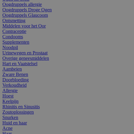
Oogdruppels allergie
Oogdruppels Droge Ogen
Oogdruppels Glaucoom
Ontsmetting
Middelen voor het Oor
Contraceptie
Condooms
Supplementen
Noodpil
Urinewegen en Prostaat
Overige geneesmiddelen
Hart en Vaatstelsel
Aambeien
Zware Benen
Doorbloeding
Verkoudheid
Allergie
Hoest
Keelpijn
Rhinitis en Sinusitis
Zoutoplossingen
Snurken
Huid en haar
Acne
Haar