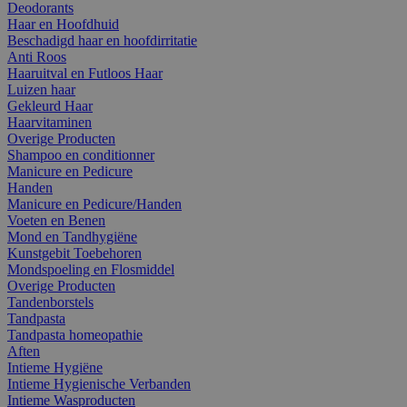
Deodorants
Haar en Hoofdhuid
Beschadigd haar en hoofdirritatie
Anti Roos
Haaruitval en Futloos Haar
Luizen haar
Gekleurd Haar
Haarvitaminen
Overige Producten
Shampoo en conditionner
Manicure en Pedicure
Handen
Manicure en Pedicure/Handen
Voeten en Benen
Mond en Tandhygiëne
Kunstgebit Toebehoren
Mondspoeling en Flosmiddel
Overige Producten
Tandenborstels
Tandpasta
Tandpasta homeopathie
Aften
Intieme Hygiëne
Intieme Hygienische Verbanden
Intieme Wasproducten