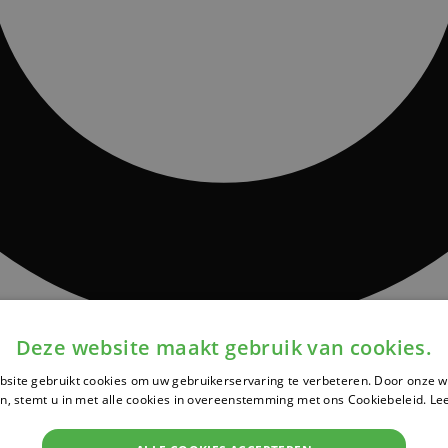
Deze website maakt gebruik van cookies.
site gebruikt cookies om uw gebruikerservaring te verbeteren. Door onze w
n, stemt u in met alle cookies in overeenstemming met ons Cookiebeleid.
Le