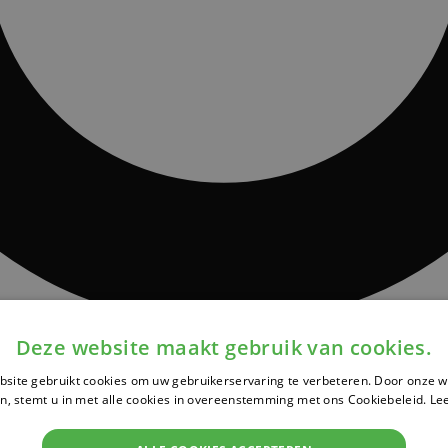
Deze website maakt gebruik van cookies.
site gebruikt cookies om uw gebruikerservaring te verbeteren. Door onze w
n, stemt u in met alle cookies in overeenstemming met ons Cookiebeleid.
Le