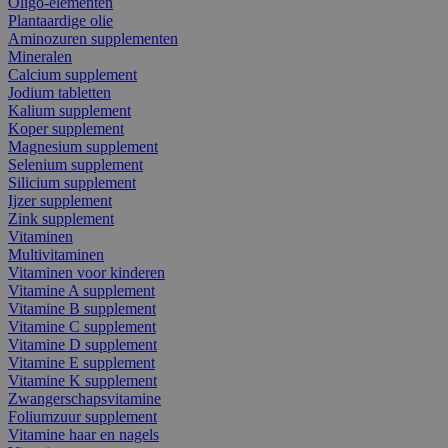
Oligo-elementen
Plantaardige olie
Aminozuren supplementen
Mineralen
Calcium supplement
Jodium tabletten
Kalium supplement
Koper supplement
Magnesium supplement
Selenium supplement
Silicium supplement
Ijzer supplement
Zink supplement
Vitaminen
Multivitaminen
Vitaminen voor kinderen
Vitamine A supplement
Vitamine B supplement
Vitamine C supplement
Vitamine D supplement
Vitamine E supplement
Vitamine K supplement
Zwangerschapsvitamine
Foliumzuur supplement
Vitamine haar en nagels