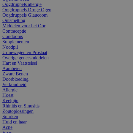
Oogdruppels allergie
Oogdruppels Droge Ogen
Oogdruppels Glaucoom
Ontsmetting
Middelen voor het Oor
Contraceptie
Condooms
Supplementen
Noodpil
Urinewegen en Prostaat
Overige geneesmiddelen
Hart en Vaatstelsel
Aambeien
Zware Benen
Doorbloeding
Verkoudheid
Allergie
Hoest
Keelpijn
Rhinitis en Sinusitis
Zoutoplossingen
Snurken
Huid en haar
Acne
Haar