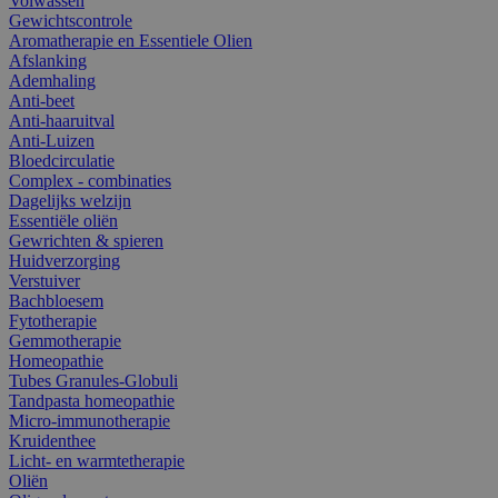
Volwassen
Gewichtscontrole
Aromatherapie en Essentiele Olien
Afslanking
Ademhaling
Anti-beet
Anti-haaruitval
Anti-Luizen
Bloedcirculatie
Complex - combinaties
Dagelijks welzijn
Essentiële oliën
Gewrichten & spieren
Huidverzorging
Verstuiver
Bachbloesem
Fytotherapie
Gemmotherapie
Homeopathie
Tubes Granules-Globuli
Tandpasta homeopathie
Micro-immunotherapie
Kruidenthee
Licht- en warmtetherapie
Oliën