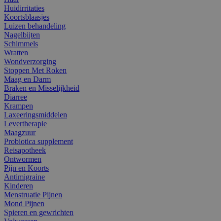
Huidirritaties
Koortsblaasjes
Luizen behandeling
Nagelbijten
Schimmels
Wratten
Wondverzorging
Stoppen Met Roken
Maag en Darm
Braken en Misselijkheid
Diarree
Krampen
Laxeeringsmiddelen
Levertherapie
Maagzuur
Probiotica supplement
Reisapotheek
Ontwormen
Pijn en Koorts
Antimigraine
Kinderen
Menstruatie Pijnen
Mond Pijnen
Spieren en gewrichten