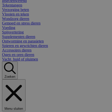
Insectenwerend
Tekentangen
Verzorging beten
Vlooien en teken
Wondzorg dieren
Gemoed en stress dieren
Voeding
Spijsvertering
Supplementen dieren
Ontworming en parasieten
Spieren en gewrichten dieren
Accessoires dieren
Ogen en oren dieren
Vacht, huid of pluimen
Zoeken
Menu sluiten