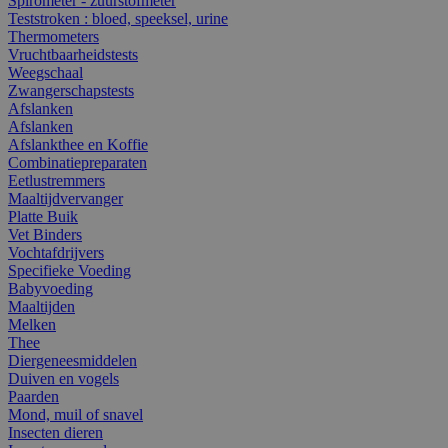
Spirometer - zuurstofmeter
Teststroken : bloed, speeksel, urine
Thermometers
Vruchtbaarheidstests
Weegschaal
Zwangerschapstests
Afslanken
Afslanken
Afslankthee en Koffie
Combinatiepreparaten
Eetlustremmers
Maaltijdvervanger
Platte Buik
Vet Binders
Vochtafdrijvers
Specifieke Voeding
Babyvoeding
Maaltijden
Melken
Thee
Diergeneesmiddelen
Duiven en vogels
Paarden
Mond, muil of snavel
Insecten dieren