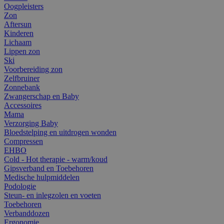
Oogpleisters
Zon
Aftersun
Kinderen
Lichaam
Lippen zon
Ski
Voorbereiding zon
Zelfbruiner
Zonnebank
Zwangerschap en Baby
Accessoires
Mama
Verzorging Baby
Bloedstelping en uitdrogen wonden
Compressen
EHBO
Cold - Hot therapie - warm/koud
Gipsverband en Toebehoren
Medische hulpmiddelen
Podologie
Steun- en inlegzolen en voeten
Toebehoren
Verbanddozen
Ergonomie