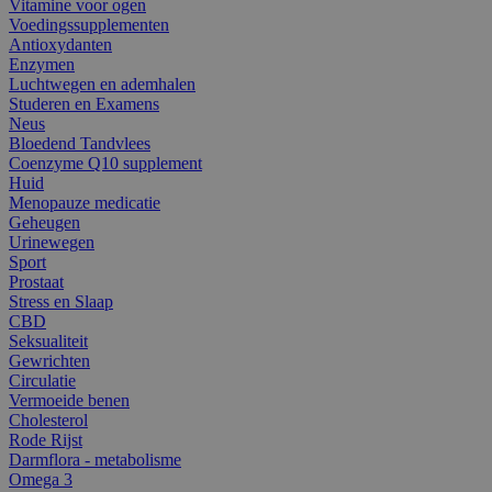
Vitamine voor ogen
Voedingssupplementen
Antioxydanten
Enzymen
Luchtwegen en ademhalen
Studeren en Examens
Neus
Bloedend Tandvlees
Coenzyme Q10 supplement
Huid
Menopauze medicatie
Geheugen
Urinewegen
Sport
Prostaat
Stress en Slaap
CBD
Seksualiteit
Gewrichten
Circulatie
Vermoeide benen
Cholesterol
Rode Rijst
Darmflora - metabolisme
Omega 3