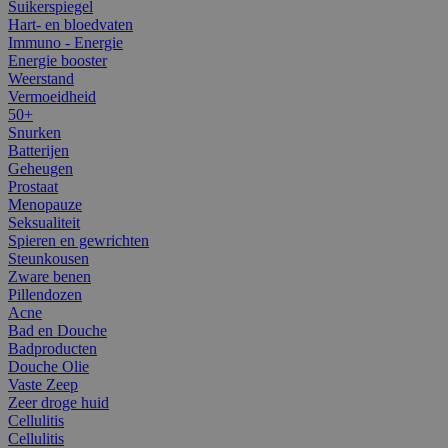
Suikerspiegel
Hart- en bloedvaten
Immuno - Energie
Energie booster
Weerstand
Vermoeidheid
50+
Snurken
Batterijen
Geheugen
Prostaat
Menopauze
Seksualiteit
Spieren en gewrichten
Steunkousen
Zware benen
Pillendozen
Acne
Bad en Douche
Badproducten
Douche Olie
Vaste Zeep
Zeer droge huid
Cellulitis
Cellulitis