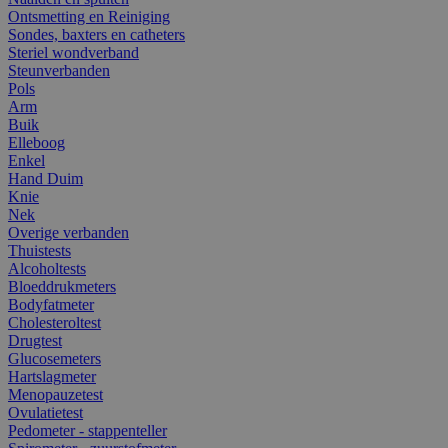
Ontsmetting en Reiniging
Sondes, baxters en catheters
Steriel wondverband
Steunverbanden
Pols
Arm
Buik
Elleboog
Enkel
Hand Duim
Knie
Nek
Overige verbanden
Thuistests
Alcoholtests
Bloeddrukmeters
Bodyfatmeter
Cholesteroltest
Drugtest
Glucosemeters
Hartslagmeter
Menopauzetest
Ovulatietest
Pedometer - stappenteller