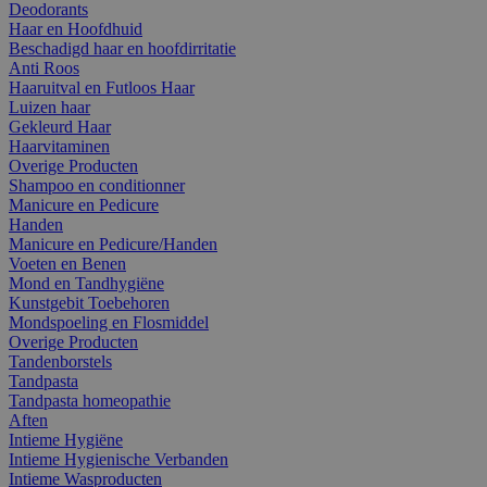
Deodorants
Haar en Hoofdhuid
Beschadigd haar en hoofdirritatie
Anti Roos
Haaruitval en Futloos Haar
Luizen haar
Gekleurd Haar
Haarvitaminen
Overige Producten
Shampoo en conditionner
Manicure en Pedicure
Handen
Manicure en Pedicure/Handen
Voeten en Benen
Mond en Tandhygiëne
Kunstgebit Toebehoren
Mondspoeling en Flosmiddel
Overige Producten
Tandenborstels
Tandpasta
Tandpasta homeopathie
Aften
Intieme Hygiëne
Intieme Hygienische Verbanden
Intieme Wasproducten