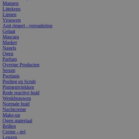
Mannen
Littekens
Lippen
Vrouwen
Anti rimpel - veroudering
Gelaat
Mascara
Masker
Nagels
Ogen
Parfum
Overige Producten
Serum
Psoriasis
Peeling en Scrub
Pigmentvlekken
Rode reactive huid
Wenkbrauwen
Normale huid
Nachtcreme
Make-up
Ogen materiaal
Brillen
Creme - gel
Lenzen