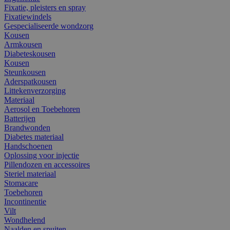
Fixatie, pleisters en spray
Fixatiewindels
Gespecialiseerde wondzorg
Kousen
Armkousen
Diabeteskousen
Kousen
Steunkousen
Aderspatkousen
Littekenverzorging
Materiaal
Aerosol en Toebehoren
Batterijen
Brandwonden
Diabetes materiaal
Handschoenen
Oplossing voor injectie
Pillendozen en accessoires
Steriel materiaal
Stomacare
Toebehoren
Incontinentie
Vilt
Wondhelend
Naalden en spuiten