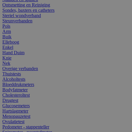
Ontsmetting en Reiniging
Sondes, baxters en catheters
Steriel wondverband
Steunverbanden
Pols
Arm
Buik
Elleboog
Enkel
Hand Duim
Knie
Nek
Overige verbanden
Thuistests
Alcoholtests
Bloeddrukmeters
Bodyfatmeter
Cholesteroltest
Drugtest
Glucosemeters
Hartslagmeter
Menopauzetest
Ovulatietest
Pedometer - stappenteller