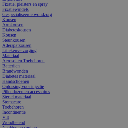
Fixatie, pleisters en spray
Fixatiewindels
Gespecialiseerde wondzorg
Kousen
Armkousen
Diabeteskousen
Kousen
Steunkousen
Aderspatkousen
Littekenverzorging
Materiaal
Aerosol en Toebehoren
Batterijen
Brandwonden
Diabetes materiaal
Handschoenen
Oplossing voor injectie
Pillendozen en accessoires
Steriel materiaal
Stomacare
Toebehoren
Incontinentie
Vilt
Wondhelend
Naalden en spuiten