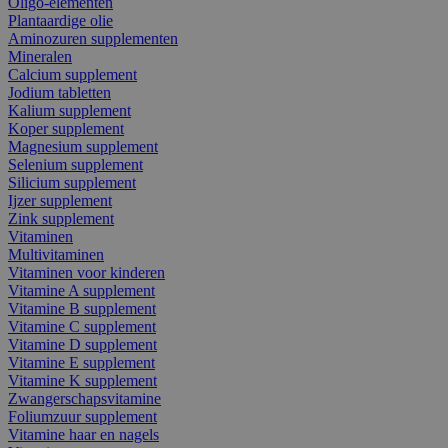
Oligo-elementen
Plantaardige olie
Aminozuren supplementen
Mineralen
Calcium supplement
Jodium tabletten
Kalium supplement
Koper supplement
Magnesium supplement
Selenium supplement
Silicium supplement
Ijzer supplement
Zink supplement
Vitaminen
Multivitaminen
Vitaminen voor kinderen
Vitamine A supplement
Vitamine B supplement
Vitamine C supplement
Vitamine D supplement
Vitamine E supplement
Vitamine K supplement
Zwangerschapsvitamine
Foliumzuur supplement
Vitamine haar en nagels