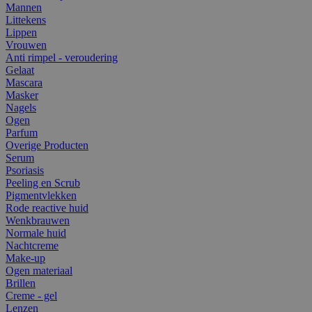
Mannen
Littekens
Lippen
Vrouwen
Anti rimpel - veroudering
Gelaat
Mascara
Masker
Nagels
Ogen
Parfum
Overige Producten
Serum
Psoriasis
Peeling en Scrub
Pigmentvlekken
Rode reactive huid
Wenkbrauwen
Normale huid
Nachtcreme
Make-up
Ogen materiaal
Brillen
Creme - gel
Lenzen