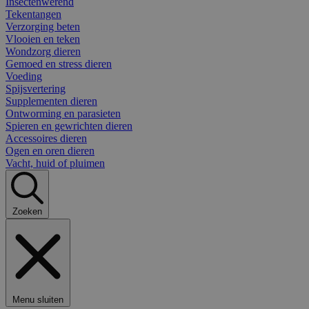
Insectenwerend
Tekentangen
Verzorging beten
Vlooien en teken
Wondzorg dieren
Gemoed en stress dieren
Voeding
Spijsvertering
Supplementen dieren
Ontworming en parasieten
Spieren en gewrichten dieren
Accessoires dieren
Ogen en oren dieren
Vacht, huid of pluimen
Zoeken
Menu sluiten