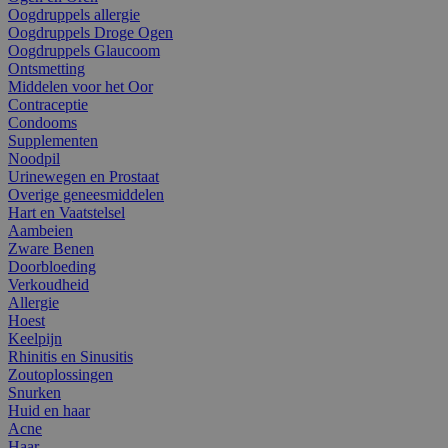
Oogdruppels allergie
Oogdruppels Droge Ogen
Oogdruppels Glaucoom
Ontsmetting
Middelen voor het Oor
Contraceptie
Condooms
Supplementen
Noodpil
Urinewegen en Prostaat
Overige geneesmiddelen
Hart en Vaatstelsel
Aambeien
Zware Benen
Doorbloeding
Verkoudheid
Allergie
Hoest
Keelpijn
Rhinitis en Sinusitis
Zoutoplossingen
Snurken
Huid en haar
Acne
Haar