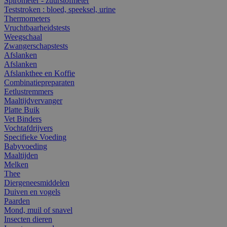
Spirometer - zuurstofmeter
Teststroken : bloed, speeksel, urine
Thermometers
Vruchtbaarheidstests
Weegschaal
Zwangerschapstests
Afslanken
Afslanken
Afslankthee en Koffie
Combinatiepreparaten
Eetlustremmers
Maaltijdvervanger
Platte Buik
Vet Binders
Vochtafdrijvers
Specifieke Voeding
Babyvoeding
Maaltijden
Melken
Thee
Diergeneesmiddelen
Duiven en vogels
Paarden
Mond, muil of snavel
Insecten dieren