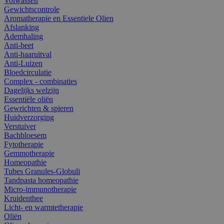
Volwassen
Gewichtscontrole
Aromatherapie en Essentiele Olien
Afslanking
Ademhaling
Anti-beet
Anti-haaruitval
Anti-Luizen
Bloedcirculatie
Complex - combinaties
Dagelijks welzijn
Essentiële oliën
Gewrichten & spieren
Huidverzorging
Verstuiver
Bachbloesem
Fytotherapie
Gemmotherapie
Homeopathie
Tubes Granules-Globuli
Tandpasta homeopathie
Micro-immunotherapie
Kruidenthee
Licht- en warmtetherapie
Oliën