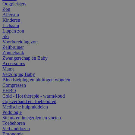
Oogpleisters
Zon
Aftersun
Kinderen
Lichaam
Lippen zon
Ski
Voorbereiding zon
Zelfbruiner
Zonnebank
Zwangerschap en Baby
Accessoires
Mama
Verzorging Baby
Bloedstelping en uitdrogen wonden
Compressen
EHBO
Cold - Hot therapie - warm/koud
Gipsverband en Toebehoren
Medische hulpmiddelen
Podologie
Steun- en inlegzolen en voeten
Toebehoren
Verbanddozen
Ergonomie