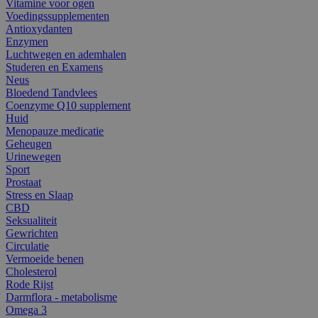
Vitamine voor ogen
Voedingssupplementen
Antioxydanten
Enzymen
Luchtwegen en ademhalen
Studeren en Examens
Neus
Bloedend Tandvlees
Coenzyme Q10 supplement
Huid
Menopauze medicatie
Geheugen
Urinewegen
Sport
Prostaat
Stress en Slaap
CBD
Seksualiteit
Gewrichten
Circulatie
Vermoeide benen
Cholesterol
Rode Rijst
Darmflora - metabolisme
Omega 3