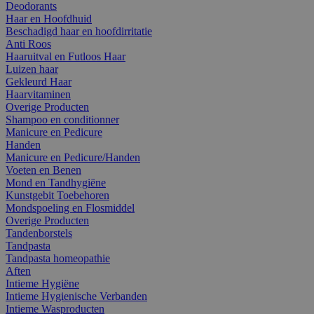
Deodorants
Haar en Hoofdhuid
Beschadigd haar en hoofdirritatie
Anti Roos
Haaruitval en Futloos Haar
Luizen haar
Gekleurd Haar
Haarvitaminen
Overige Producten
Shampoo en conditionner
Manicure en Pedicure
Handen
Manicure en Pedicure/Handen
Voeten en Benen
Mond en Tandhygiëne
Kunstgebit Toebehoren
Mondspoeling en Flosmiddel
Overige Producten
Tandenborstels
Tandpasta
Tandpasta homeopathie
Aften
Intieme Hygiëne
Intieme Hygienische Verbanden
Intieme Wasproducten