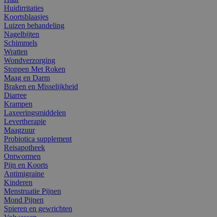
Huidirritaties
Koortsblaasjes
Luizen behandeling
Nagelbijten
Schimmels
Wratten
Wondverzorging
Stoppen Met Roken
Maag en Darm
Braken en Misselijkheid
Diarree
Krampen
Laxeeringsmiddelen
Levertherapie
Maagzuur
Probiotica supplement
Reisapotheek
Ontwormen
Pijn en Koorts
Antimigraine
Kinderen
Menstruatie Pijnen
Mond Pijnen
Spieren en gewrichten