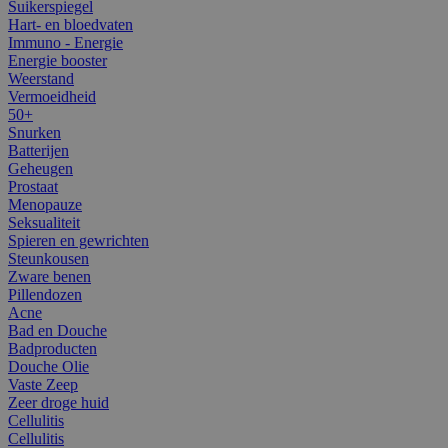
Suikerspiegel
Hart- en bloedvaten
Immuno - Energie
Energie booster
Weerstand
Vermoeidheid
50+
Snurken
Batterijen
Geheugen
Prostaat
Menopauze
Seksualiteit
Spieren en gewrichten
Steunkousen
Zware benen
Pillendozen
Acne
Bad en Douche
Badproducten
Douche Olie
Vaste Zeep
Zeer droge huid
Cellulitis
Cellulitis