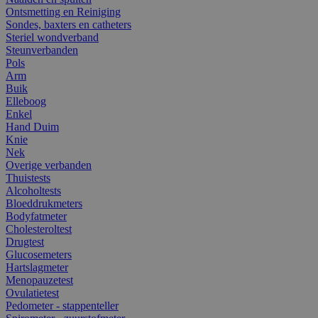
Ontsmetting en Reiniging
Sondes, baxters en catheters
Steriel wondverband
Steunverbanden
Pols
Arm
Buik
Elleboog
Enkel
Hand Duim
Knie
Nek
Overige verbanden
Thuistests
Alcoholtests
Bloeddrukmeters
Bodyfatmeter
Cholesteroltest
Drugtest
Glucosemeters
Hartslagmeter
Menopauzetest
Ovulatietest
Pedometer - stappenteller