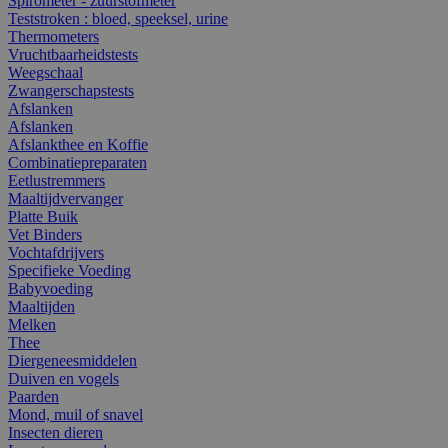
Spirometer - zuurstofmeter
Teststroken : bloed, speeksel, urine
Thermometers
Vruchtbaarheidstests
Weegschaal
Zwangerschapstests
Afslanken
Afslanken
Afslankthee en Koffie
Combinatiepreparaten
Eetlustremmers
Maaltijdvervanger
Platte Buik
Vet Binders
Vochtafdrijvers
Specifieke Voeding
Babyvoeding
Maaltijden
Melken
Thee
Diergeneesmiddelen
Duiven en vogels
Paarden
Mond, muil of snavel
Insecten dieren