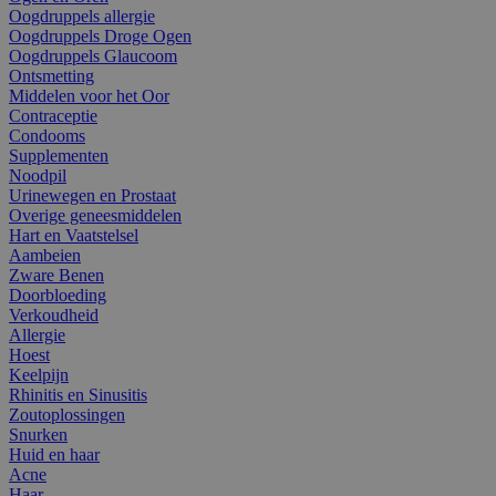
Oogdruppels allergie
Oogdruppels Droge Ogen
Oogdruppels Glaucoom
Ontsmetting
Middelen voor het Oor
Contraceptie
Condooms
Supplementen
Noodpil
Urinewegen en Prostaat
Overige geneesmiddelen
Hart en Vaatstelsel
Aambeien
Zware Benen
Doorbloeding
Verkoudheid
Allergie
Hoest
Keelpijn
Rhinitis en Sinusitis
Zoutoplossingen
Snurken
Huid en haar
Acne
Haar