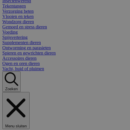
Insectenwerend
Tekentangen
Verzorging beten
Vlooien en teken
Wondzorg dieren
Gemoed en stress dieren
Voeding
Spijsvertering
Supplementen dieren
Ontworming en parasieten
Spieren en gewrichten dieren
Accessoires dieren
Ogen en oren dieren
Vacht, huid of pluimen
Zoeken
Menu sluiten