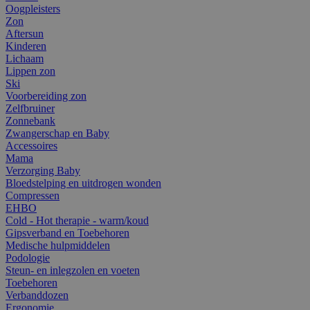
Oogpleisters
Zon
Aftersun
Kinderen
Lichaam
Lippen zon
Ski
Voorbereiding zon
Zelfbruiner
Zonnebank
Zwangerschap en Baby
Accessoires
Mama
Verzorging Baby
Bloedstelping en uitdrogen wonden
Compressen
EHBO
Cold - Hot therapie - warm/koud
Gipsverband en Toebehoren
Medische hulpmiddelen
Podologie
Steun- en inlegzolen en voeten
Toebehoren
Verbanddozen
Ergonomie