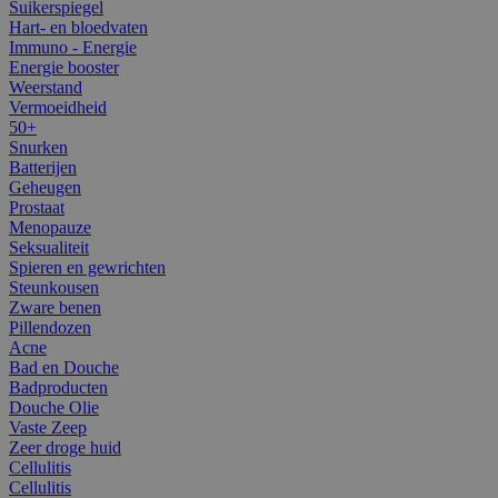
Suikerspiegel
Hart- en bloedvaten
Immuno - Energie
Energie booster
Weerstand
Vermoeidheid
50+
Snurken
Batterijen
Geheugen
Prostaat
Menopauze
Seksualiteit
Spieren en gewrichten
Steunkousen
Zware benen
Pillendozen
Acne
Bad en Douche
Badproducten
Douche Olie
Vaste Zeep
Zeer droge huid
Cellulitis
Cellulitis