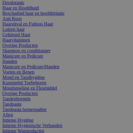
Deodorants
Haar en Hoofdhuid
Beschadigd haar en hoofdirritatie
Anti Roos
Haaruitval en Futloos Haar
Luizen haar
Gekleurd Haar
Haarvitaminen
Overige Producten
Shampoo en conditionner
Manicure en Pedicure
Handen
Manicure en Pedicure/Handen
Voeten en Benen
Mond en Tandhygiëne
Kunstgebit Toebehoren
Mondspoeling en Flosmiddel
Overige Producten
Tandenborstels
Tandpasta
Tandpasta homeopathie
Aften
Intieme Hygiëne
Intieme Hygienische Verbanden
Intieme Wasproducten