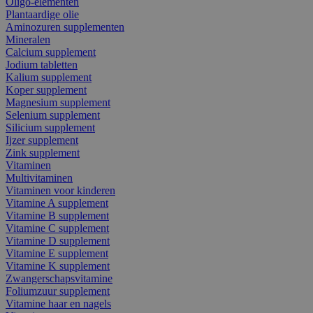
Oligo-elementen
Plantaardige olie
Aminozuren supplementen
Mineralen
Calcium supplement
Jodium tabletten
Kalium supplement
Koper supplement
Magnesium supplement
Selenium supplement
Silicium supplement
Ijzer supplement
Zink supplement
Vitaminen
Multivitaminen
Vitaminen voor kinderen
Vitamine A supplement
Vitamine B supplement
Vitamine C supplement
Vitamine D supplement
Vitamine E supplement
Vitamine K supplement
Zwangerschapsvitamine
Foliumzuur supplement
Vitamine haar en nagels