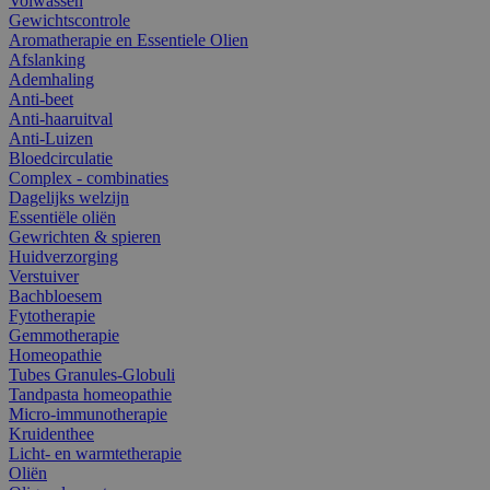
Volwassen
Gewichtscontrole
Aromatherapie en Essentiele Olien
Afslanking
Ademhaling
Anti-beet
Anti-haaruitval
Anti-Luizen
Bloedcirculatie
Complex - combinaties
Dagelijks welzijn
Essentiële oliën
Gewrichten & spieren
Huidverzorging
Verstuiver
Bachbloesem
Fytotherapie
Gemmotherapie
Homeopathie
Tubes Granules-Globuli
Tandpasta homeopathie
Micro-immunotherapie
Kruidenthee
Licht- en warmtetherapie
Oliën