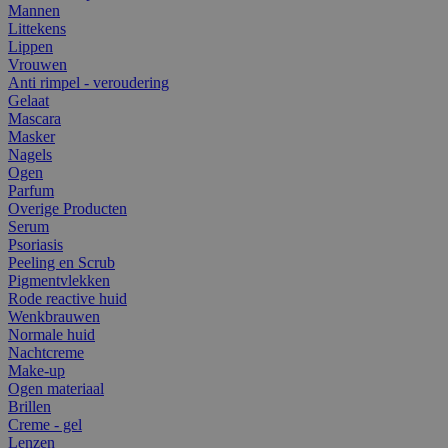
Mannen
Littekens
Lippen
Vrouwen
Anti rimpel - veroudering
Gelaat
Mascara
Masker
Nagels
Ogen
Parfum
Overige Producten
Serum
Psoriasis
Peeling en Scrub
Pigmentvlekken
Rode reactive huid
Wenkbrauwen
Normale huid
Nachtcreme
Make-up
Ogen materiaal
Brillen
Creme - gel
Lenzen