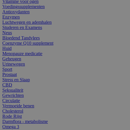
Vitamine voor ogen
Voedingssupplementen
Antioxydanten
Enzymen
Luchtwegen en ademhalen
Studeren en Examens
Neus
Bloedend Tandvlees
Coenzyme Q10 supplement
Huid
Menopauze medicatie
Geheugen
Urinewegen
Sport
Prostaat
Stress en Slaap
CBD
Seksualiteit
Gewrichten
Circulatie
Vermoeide benen
Cholesterol
Rode Rijst
Darmflora - metabolisme
Omega 3