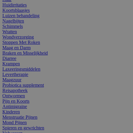
Huidirritaties
Koortsblaasjes
Luizen behandeling
Nagelbijten
Schimmels
Wratten
Wondverzorging
Stoppen Met Roken
Maag en Darm
Braken en Misselijkheid
Diarree
Krampen
Laxeeringsmiddelen
Levertherapie
Maagzuur
Probiotica supplement
Reisapotheek
Ontwormen
Pijn en Koorts
Antimigraine
Kinderen
Menstruatie Pijnen
Mond Pijnen
Spieren en gewrichten