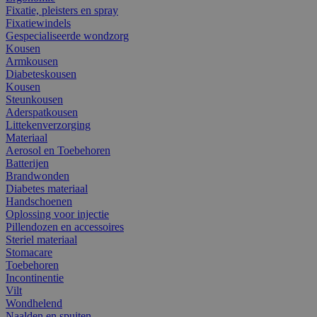
Fixatie, pleisters en spray
Fixatiewindels
Gespecialiseerde wondzorg
Kousen
Armkousen
Diabeteskousen
Kousen
Steunkousen
Aderspatkousen
Littekenverzorging
Materiaal
Aerosol en Toebehoren
Batterijen
Brandwonden
Diabetes materiaal
Handschoenen
Oplossing voor injectie
Pillendozen en accessoires
Steriel materiaal
Stomacare
Toebehoren
Incontinentie
Vilt
Wondhelend
Naalden en spuiten