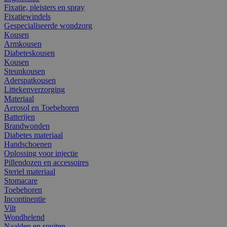
Fixatie, pleisters en spray
Fixatiewindels
Gespecialiseerde wondzorg
Kousen
Armkousen
Diabeteskousen
Kousen
Steunkousen
Aderspatkousen
Littekenverzorging
Materiaal
Aerosol en Toebehoren
Batterijen
Brandwonden
Diabetes materiaal
Handschoenen
Oplossing voor injectie
Pillendozen en accessoires
Steriel materiaal
Stomacare
Toebehoren
Incontinentie
Vilt
Wondhelend
Naalden en spuiten