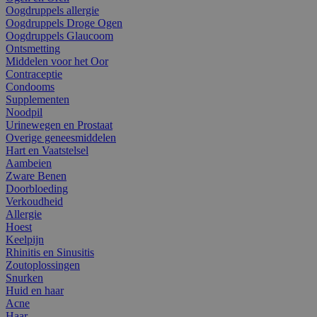
Oogdruppels allergie
Oogdruppels Droge Ogen
Oogdruppels Glaucoom
Ontsmetting
Middelen voor het Oor
Contraceptie
Condooms
Supplementen
Noodpil
Urinewegen en Prostaat
Overige geneesmiddelen
Hart en Vaatstelsel
Aambeien
Zware Benen
Doorbloeding
Verkoudheid
Allergie
Hoest
Keelpijn
Rhinitis en Sinusitis
Zoutoplossingen
Snurken
Huid en haar
Acne
Haar