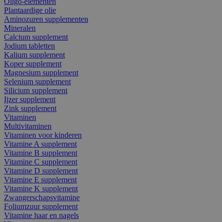
Oligo-elementen
Plantaardige olie
Aminozuren supplementen
Mineralen
Calcium supplement
Jodium tabletten
Kalium supplement
Koper supplement
Magnesium supplement
Selenium supplement
Silicium supplement
Ijzer supplement
Zink supplement
Vitaminen
Multivitaminen
Vitaminen voor kinderen
Vitamine A supplement
Vitamine B supplement
Vitamine C supplement
Vitamine D supplement
Vitamine E supplement
Vitamine K supplement
Zwangerschapsvitamine
Foliumzuur supplement
Vitamine haar en nagels