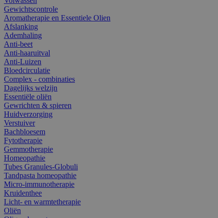
Volwassen
Gewichtscontrole
Aromatherapie en Essentiele Olien
Afslanking
Ademhaling
Anti-beet
Anti-haaruitval
Anti-Luizen
Bloedcirculatie
Complex - combinaties
Dagelijks welzijn
Essentiële oliën
Gewrichten & spieren
Huidverzorging
Verstuiver
Bachbloesem
Fytotherapie
Gemmotherapie
Homeopathie
Tubes Granules-Globuli
Tandpasta homeopathie
Micro-immunotherapie
Kruidenthee
Licht- en warmtetherapie
Oliën