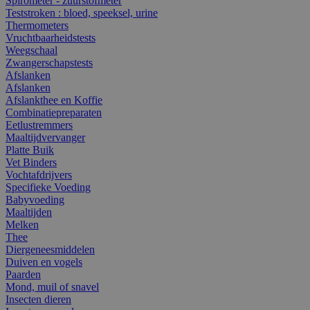
Spirometer - zuurstofmeter
Teststroken : bloed, speeksel, urine
Thermometers
Vruchtbaarheidstests
Weegschaal
Zwangerschapstests
Afslanken
Afslanken
Afslankthee en Koffie
Combinatiepreparaten
Eetlustremmers
Maaltijdvervanger
Platte Buik
Vet Binders
Vochtafdrijvers
Specifieke Voeding
Babyvoeding
Maaltijden
Melken
Thee
Diergeneesmiddelen
Duiven en vogels
Paarden
Mond, muil of snavel
Insecten dieren