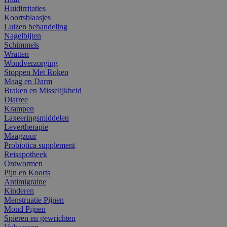
Huidirritaties
Koortsblaasjes
Luizen behandeling
Nagelbijten
Schimmels
Wratten
Wondverzorging
Stoppen Met Roken
Maag en Darm
Braken en Misselijkheid
Diarree
Krampen
Laxeeringsmiddelen
Levertherapie
Maagzuur
Probiotica supplement
Reisapotheek
Ontwormen
Pijn en Koorts
Antimigraine
Kinderen
Menstruatie Pijnen
Mond Pijnen
Spieren en gewrichten