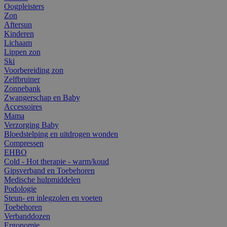
Oogpleisters
Zon
Aftersun
Kinderen
Lichaam
Lippen zon
Ski
Voorbereiding zon
Zelfbruiner
Zonnebank
Zwangerschap en Baby
Accessoires
Mama
Verzorging Baby
Bloedstelping en uitdrogen wonden
Compressen
EHBO
Cold - Hot therapie - warm/koud
Gipsverband en Toebehoren
Medische hulpmiddelen
Podologie
Steun- en inlegzolen en voeten
Toebehoren
Verbanddozen
Ergonomie