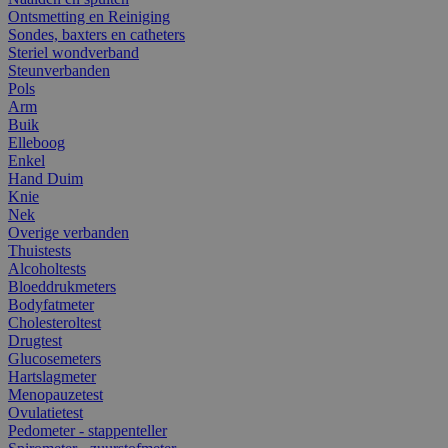
Ontsmetting en Reiniging
Sondes, baxters en catheters
Steriel wondverband
Steunverbanden
Pols
Arm
Buik
Elleboog
Enkel
Hand Duim
Knie
Nek
Overige verbanden
Thuistests
Alcoholtests
Bloeddrukmeters
Bodyfatmeter
Cholesteroltest
Drugtest
Glucosemeters
Hartslagmeter
Menopauzetest
Ovulatietest
Pedometer - stappenteller