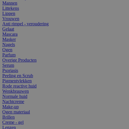
Mannen
Littekens
Lippen
Vrouwen
Anti rimpel - veroudering
Gelaat
Mascara
Masker
Nagels
Ogen
Parfum
Overige Producten
Serum
Psoriasis
Peeling en Scrub
Pigmentvlekken
Rode reactive huid
Wenkbrauwen
Normale huid
Nachtcreme
Make-up
Ogen materiaal
Brillen
Creme - gel
Lenzen