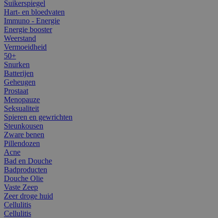
Suikerspiegel
Hart- en bloedvaten
Immuno - Energie
Energie booster
Weerstand
Vermoeidheid
50+
Snurken
Batterijen
Geheugen
Prostaat
Menopauze
Seksualiteit
Spieren en gewrichten
Steunkousen
Zware benen
Pillendozen
Acne
Bad en Douche
Badproducten
Douche Olie
Vaste Zeep
Zeer droge huid
Cellulitis
Cellulitis