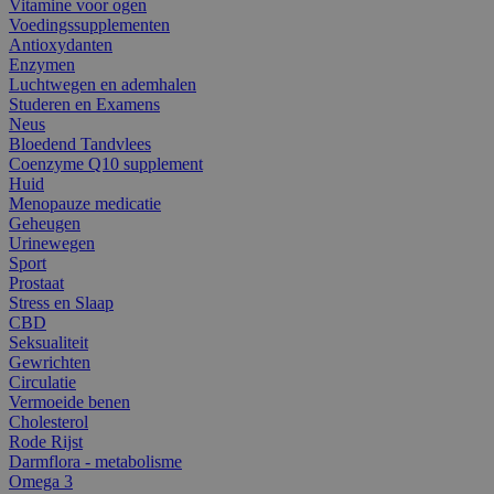
Vitamine voor ogen
Voedingssupplementen
Antioxydanten
Enzymen
Luchtwegen en ademhalen
Studeren en Examens
Neus
Bloedend Tandvlees
Coenzyme Q10 supplement
Huid
Menopauze medicatie
Geheugen
Urinewegen
Sport
Prostaat
Stress en Slaap
CBD
Seksualiteit
Gewrichten
Circulatie
Vermoeide benen
Cholesterol
Rode Rijst
Darmflora - metabolisme
Omega 3