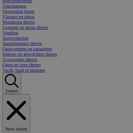
Insectenwerend
Tekentangen
Verzorging beten
Vlooien en teken
Wondzorg dieren
Gemoed en stress dieren
Voeding
Spijsvertering
Supplementen dieren
Ontworming en parasieten
Spieren en gewrichten dieren
Accessoires dieren
Ogen en oren dieren
Vacht, huid of pluimen
Zoeken
Menu sluiten