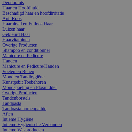
Deodorants
Haar en Hoofdhuid
Beschadigd haar en hoofdirritatie
Anti Roos
Haaruitval en Futloos Haar
Luizen haar
Gekleurd Haar
Haarvitaminen
Overige Producten
Shampoo en conditionner
Manicure en Pedicure
Handen
Manicure en Pedicure/Handen
Voeten en Benen
Mond en Tandhygiëne
Kunstgebit Toebehoren
Mondspoeling en Flosmiddel
Overige Producten
Tandenborstels
Tandpasta
Tandpasta homeopathie
Aften
Intieme Hygiëne
Intieme Hygienische Verbanden
Intieme Wasproducten