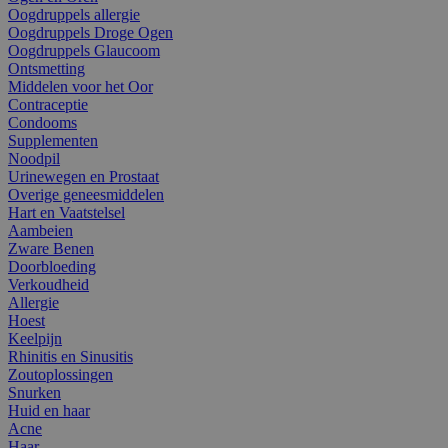
Oogdruppels allergie
Oogdruppels Droge Ogen
Oogdruppels Glaucoom
Ontsmetting
Middelen voor het Oor
Contraceptie
Condooms
Supplementen
Noodpil
Urinewegen en Prostaat
Overige geneesmiddelen
Hart en Vaatstelsel
Aambeien
Zware Benen
Doorbloeding
Verkoudheid
Allergie
Hoest
Keelpijn
Rhinitis en Sinusitis
Zoutoplossingen
Snurken
Huid en haar
Acne
Haar