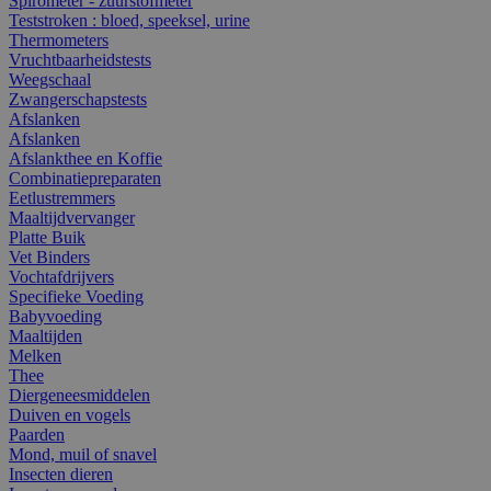
Spirometer - zuurstofmeter
Teststroken : bloed, speeksel, urine
Thermometers
Vruchtbaarheidstests
Weegschaal
Zwangerschapstests
Afslanken
Afslanken
Afslankthee en Koffie
Combinatiepreparaten
Eetlustremmers
Maaltijdvervanger
Platte Buik
Vet Binders
Vochtafdrijvers
Specifieke Voeding
Babyvoeding
Maaltijden
Melken
Thee
Diergeneesmiddelen
Duiven en vogels
Paarden
Mond, muil of snavel
Insecten dieren