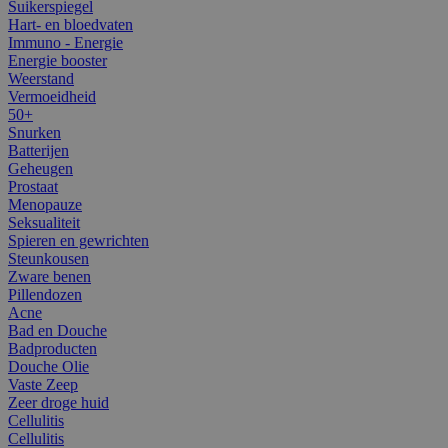
Suikerspiegel
Hart- en bloedvaten
Immuno - Energie
Energie booster
Weerstand
Vermoeidheid
50+
Snurken
Batterijen
Geheugen
Prostaat
Menopauze
Seksualiteit
Spieren en gewrichten
Steunkousen
Zware benen
Pillendozen
Acne
Bad en Douche
Badproducten
Douche Olie
Vaste Zeep
Zeer droge huid
Cellulitis
Cellulitis