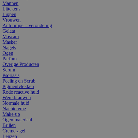
Mannen
Littekens
Lippen
Vrouwen
Anti rimpel - veroudering
Gelaat
Mascara
Masker
Nagels
Ogen
Parfum
Overige Producten
Serum
Psoriasis
Peeling en Scrub
Pigmentvlekken
Rode reactive huid
Wenkbrauwen
Normale huid
Nachtcreme
Make-up
Ogen materiaal
Brillen
Creme - gel
Lenzen