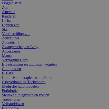
Oogpleisters
Zon
Aftersun
Kinderen
Lichaam
Lippen zon
Ski
Voorbereiding zon
Zelfbruiner
Zonnebank
Zwangerschap en Baby
Accessoires
Mama
Verzorging Baby
Bloedstelping en uitdrogen wonden
Compressen
EHBO
Cold - Hot therapie - warm/koud
Gipsverband en Toebehoren
Medische hulpmiddelen
Podologie
Steun- en inlegzolen en voeten
Toebehoren
Verbanddozen
Ergonomie