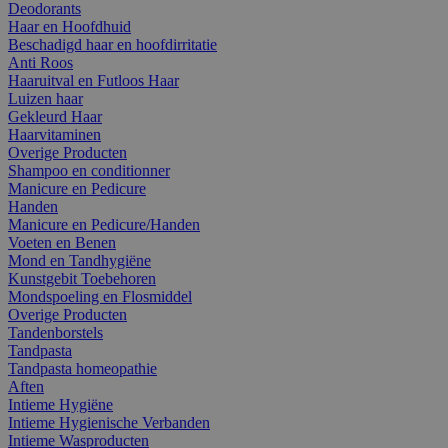
Deodorants
Haar en Hoofdhuid
Beschadigd haar en hoofdirritatie
Anti Roos
Haaruitval en Futloos Haar
Luizen haar
Gekleurd Haar
Haarvitaminen
Overige Producten
Shampoo en conditionner
Manicure en Pedicure
Handen
Manicure en Pedicure/Handen
Voeten en Benen
Mond en Tandhygiëne
Kunstgebit Toebehoren
Mondspoeling en Flosmiddel
Overige Producten
Tandenborstels
Tandpasta
Tandpasta homeopathie
Aften
Intieme Hygiëne
Intieme Hygienische Verbanden
Intieme Wasproducten