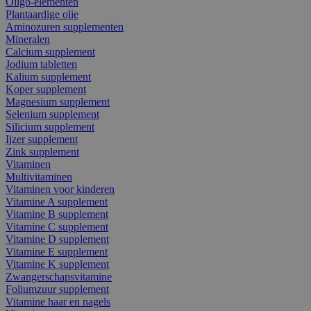
Oligo-elementen
Plantaardige olie
Aminozuren supplementen
Mineralen
Calcium supplement
Jodium tabletten
Kalium supplement
Koper supplement
Magnesium supplement
Selenium supplement
Silicium supplement
Ijzer supplement
Zink supplement
Vitaminen
Multivitaminen
Vitaminen voor kinderen
Vitamine A supplement
Vitamine B supplement
Vitamine C supplement
Vitamine D supplement
Vitamine E supplement
Vitamine K supplement
Zwangerschapsvitamine
Foliumzuur supplement
Vitamine haar en nagels