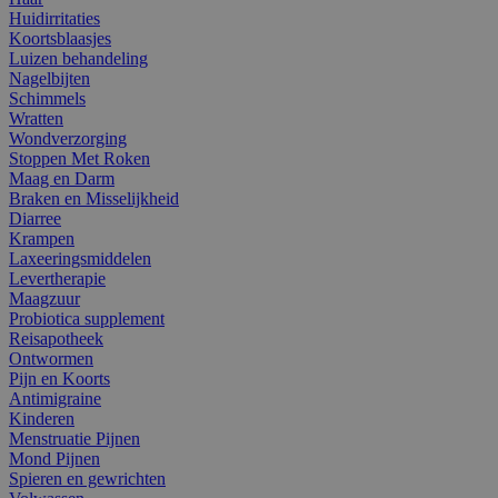
Huidirritaties
Koortsblaasjes
Luizen behandeling
Nagelbijten
Schimmels
Wratten
Wondverzorging
Stoppen Met Roken
Maag en Darm
Braken en Misselijkheid
Diarree
Krampen
Laxeeringsmiddelen
Levertherapie
Maagzuur
Probiotica supplement
Reisapotheek
Ontwormen
Pijn en Koorts
Antimigraine
Kinderen
Menstruatie Pijnen
Mond Pijnen
Spieren en gewrichten