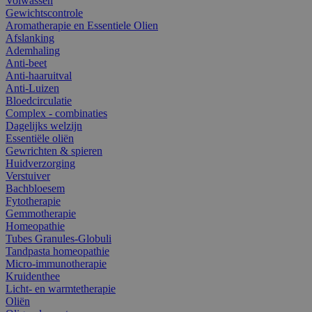
Volwassen
Gewichtscontrole
Aromatherapie en Essentiele Olien
Afslanking
Ademhaling
Anti-beet
Anti-haaruitval
Anti-Luizen
Bloedcirculatie
Complex - combinaties
Dagelijks welzijn
Essentiële oliën
Gewrichten & spieren
Huidverzorging
Verstuiver
Bachbloesem
Fytotherapie
Gemmotherapie
Homeopathie
Tubes Granules-Globuli
Tandpasta homeopathie
Micro-immunotherapie
Kruidenthee
Licht- en warmtetherapie
Oliën