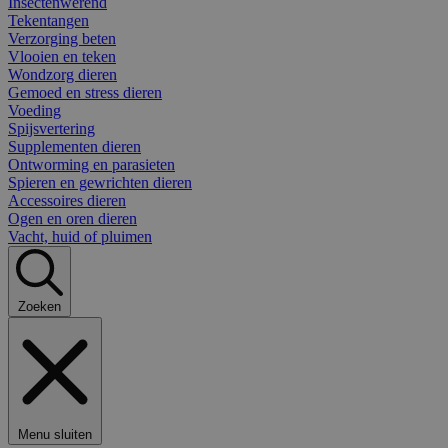
Insectenwerend
Tekentangen
Verzorging beten
Vlooien en teken
Wondzorg dieren
Gemoed en stress dieren
Voeding
Spijsvertering
Supplementen dieren
Ontworming en parasieten
Spieren en gewrichten dieren
Accessoires dieren
Ogen en oren dieren
Vacht, huid of pluimen
Zoeken
Menu sluiten