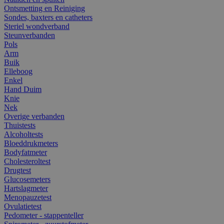
Ontsmetting en Reiniging
Sondes, baxters en catheters
Steriel wondverband
Steunverbanden
Pols
Arm
Buik
Elleboog
Enkel
Hand Duim
Knie
Nek
Overige verbanden
Thuistests
Alcoholtests
Bloeddrukmeters
Bodyfatmeter
Cholesteroltest
Drugtest
Glucosemeters
Hartslagmeter
Menopauzetest
Ovulatietest
Pedometer - stappenteller