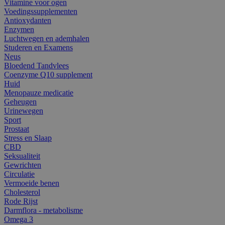
Vitamine voor ogen
Voedingssupplementen
Antioxydanten
Enzymen
Luchtwegen en ademhalen
Studeren en Examens
Neus
Bloedend Tandvlees
Coenzyme Q10 supplement
Huid
Menopauze medicatie
Geheugen
Urinewegen
Sport
Prostaat
Stress en Slaap
CBD
Seksualiteit
Gewrichten
Circulatie
Vermoeide benen
Cholesterol
Rode Rijst
Darmflora - metabolisme
Omega 3