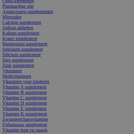
Oligo-elementen
Plantaardige olie
Aminozuren supplementen
Mineralen
Calcium supplement
Jodium tabletten
Kalium supplement
Koper supplement
Magnesium supplement
Selenium supplement
Silicium supplement
Ijzer supplement
Zink supplement
Vitaminen
Multivitaminen
Vitaminen voor kinderen
Vitamine A supplement
Vitamine B supplement
Vitamine C supplement
Vitamine D supplement
Vitamine E supplement
Vitamine K supplement
Zwangerschapsvitamine
Foliumzuur supplement
Vitamine haar en nagels