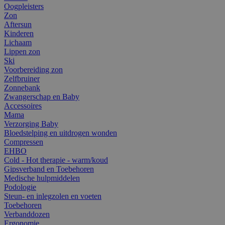
Oogpleisters
Zon
Aftersun
Kinderen
Lichaam
Lippen zon
Ski
Voorbereiding zon
Zelfbruiner
Zonnebank
Zwangerschap en Baby
Accessoires
Mama
Verzorging Baby
Bloedstelping en uitdrogen wonden
Compressen
EHBO
Cold - Hot therapie - warm/koud
Gipsverband en Toebehoren
Medische hulpmiddelen
Podologie
Steun- en inlegzolen en voeten
Toebehoren
Verbanddozen
Ergonomie