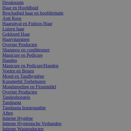
Deodorants
Haar en Hoofdhuid
Beschadigd haar en hoofdirritatie
Anti Roos
Haaruitval en Futloos Haar
Luizen haar
Gekleurd Haar
Haarvitaminen
Overige Producten
Shampoo en conditionner
Manicure en Pedicure
Handen
Manicure en Pedicure/Handen
Voeten en Benen
Mond en Tandhygiëne
Kunstgebit Toebehoren
Mondspoeling en Flosmiddel
Overige Producten
Tandenborstels
Tandpasta
Tandpasta homeopathie
Aften
Intieme Hygiëne
Intieme Hygienische Verbanden
Intieme Wasproducten