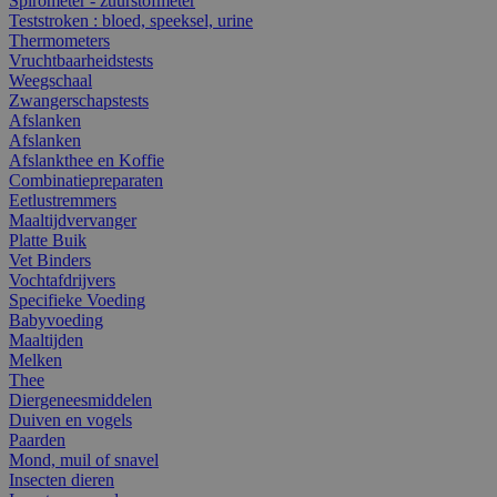
Spirometer - zuurstofmeter
Teststroken : bloed, speeksel, urine
Thermometers
Vruchtbaarheidstests
Weegschaal
Zwangerschapstests
Afslanken
Afslanken
Afslankthee en Koffie
Combinatiepreparaten
Eetlustremmers
Maaltijdvervanger
Platte Buik
Vet Binders
Vochtafdrijvers
Specifieke Voeding
Babyvoeding
Maaltijden
Melken
Thee
Diergeneesmiddelen
Duiven en vogels
Paarden
Mond, muil of snavel
Insecten dieren