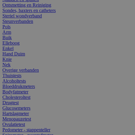
Ontsmetting en Reiniging
Sondes, baxters en catheters
Steriel wondverband
Steunverbanden
Pols
Arm
Buik
Elleboog
Enkel
Hand Duim
Knie
Nek
Overige verbanden
Thuistests
Alcoholtests
Bloeddrukmeters
Bodyfatmeter
Cholesteroltest
Drugtest
Glucosemeters
Hartslagmeter
Menopauzetest
Ovulatietest
Pedometer - stappenteller