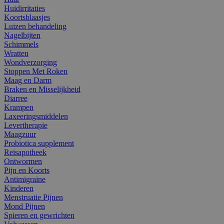
Huidirritaties
Koortsblaasjes
Luizen behandeling
Nagelbijten
Schimmels
Wratten
Wondverzorging
Stoppen Met Roken
Maag en Darm
Braken en Misselijkheid
Diarree
Krampen
Laxeeringsmiddelen
Levertherapie
Maagzuur
Probiotica supplement
Reisapotheek
Ontwormen
Pijn en Koorts
Antimigraine
Kinderen
Menstruatie Pijnen
Mond Pijnen
Spieren en gewrichten