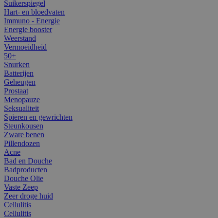
Suikerspiegel
Hart- en bloedvaten
Immuno - Energie
Energie booster
Weerstand
Vermoeidheid
50+
Snurken
Batterijen
Geheugen
Prostaat
Menopauze
Seksualiteit
Spieren en gewrichten
Steunkousen
Zware benen
Pillendozen
Acne
Bad en Douche
Badproducten
Douche Olie
Vaste Zeep
Zeer droge huid
Cellulitis
Cellulitis