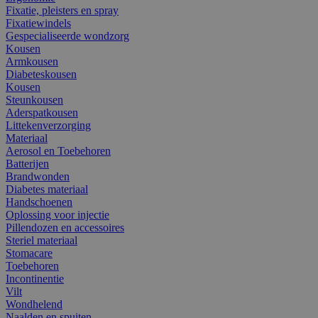
Fixatie, pleisters en spray
Fixatiewindels
Gespecialiseerde wondzorg
Kousen
Armkousen
Diabeteskousen
Kousen
Steunkousen
Aderspatkousen
Littekenverzorging
Materiaal
Aerosol en Toebehoren
Batterijen
Brandwonden
Diabetes materiaal
Handschoenen
Oplossing voor injectie
Pillendozen en accessoires
Steriel materiaal
Stomacare
Toebehoren
Incontinentie
Vilt
Wondhelend
Naalden en spuiten