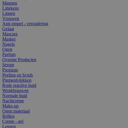
Mannen
Littekens
Lippen
Vrouwen
Anti rimpel - veroudering
Gelaat
Mascara
Masker
Nagels
Ogen
Parfum
Overige Producten
Serum
Psoriasis
Peeling en Scrub
Pigmentvlekken
Rode reactive huid
Wenkbrauwen
Normale huid
Nachtcreme
Make-up
Ogen materiaal
Brillen
Creme - gel
Lenzen