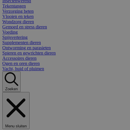
Insectenwerend
Tekentangen
Verzorging beten
Vlooien en teken
Wondzorg dieren
Gemoed en stress dieren
Voeding
Spijsvertering
Supplementen dieren
Ontworming en parasieten
Spieren en gewrichten dieren
Accessoires dieren
Ogen en oren dieren
Vacht, huid of pluimen
Zoeken
Menu sluiten