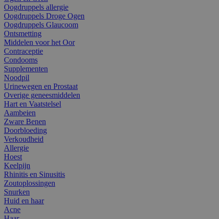
Oogdruppels allergie
Oogdruppels Droge Ogen
Oogdruppels Glaucoom
Ontsmetting
Middelen voor het Oor
Contraceptie
Condooms
Supplementen
Noodpil
Urinewegen en Prostaat
Overige geneesmiddelen
Hart en Vaatstelsel
Aambeien
Zware Benen
Doorbloeding
Verkoudheid
Allergie
Hoest
Keelpijn
Rhinitis en Sinusitis
Zoutoplossingen
Snurken
Huid en haar
Acne
Haar