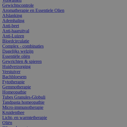
Volwassen
Gewichtscontrole
Aromatherapie en Essentiele Olien
Afslanking
Ademhaling
Anti-beet
Anti-haaruitval
Anti-Luizen
Bloedcirculatie
Complex - combinaties
Dagelijks welzijn
Essentiële oliën
Gewrichten & spieren
Huidverzorging
Verstuiver
Bachbloesem
Fytotherapie
Gemmotherapie
Homeopathie
Tubes Granules-Globuli
Tandpasta homeopathie
Micro-immunotherapie
Kruidenthee
Licht- en warmtetherapie
Oliën