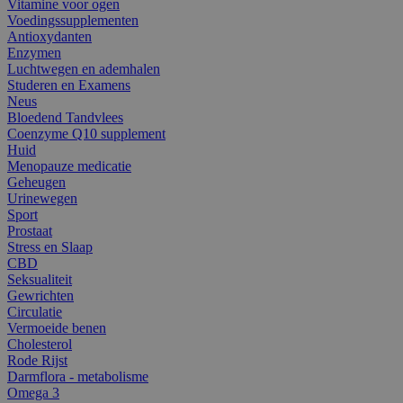
Vitamine voor ogen
Voedingssupplementen
Antioxydanten
Enzymen
Luchtwegen en ademhalen
Studeren en Examens
Neus
Bloedend Tandvlees
Coenzyme Q10 supplement
Huid
Menopauze medicatie
Geheugen
Urinewegen
Sport
Prostaat
Stress en Slaap
CBD
Seksualiteit
Gewrichten
Circulatie
Vermoeide benen
Cholesterol
Rode Rijst
Darmflora - metabolisme
Omega 3