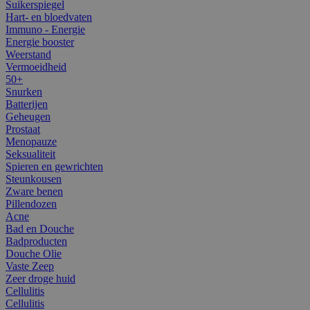
Suikerspiegel
Hart- en bloedvaten
Immuno - Energie
Energie booster
Weerstand
Vermoeidheid
50+
Snurken
Batterijen
Geheugen
Prostaat
Menopauze
Seksualiteit
Spieren en gewrichten
Steunkousen
Zware benen
Pillendozen
Acne
Bad en Douche
Badproducten
Douche Olie
Vaste Zeep
Zeer droge huid
Cellulitis
Cellulitis