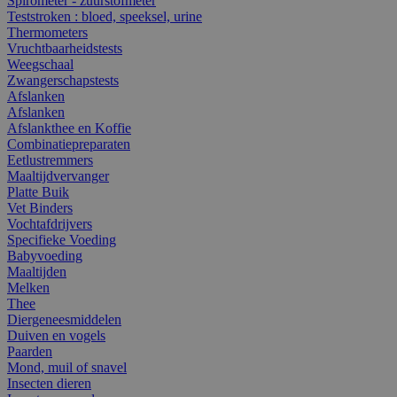
Spirometer - zuurstofmeter
Teststroken : bloed, speeksel, urine
Thermometers
Vruchtbaarheidstests
Weegschaal
Zwangerschapstests
Afslanken
Afslanken
Afslankthee en Koffie
Combinatiepreparaten
Eetlustremmers
Maaltijdvervanger
Platte Buik
Vet Binders
Vochtafdrijvers
Specifieke Voeding
Babyvoeding
Maaltijden
Melken
Thee
Diergeneesmiddelen
Duiven en vogels
Paarden
Mond, muil of snavel
Insecten dieren