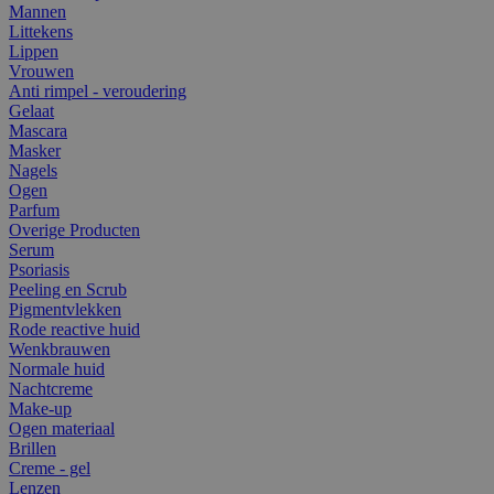
Mannen
Littekens
Lippen
Vrouwen
Anti rimpel - veroudering
Gelaat
Mascara
Masker
Nagels
Ogen
Parfum
Overige Producten
Serum
Psoriasis
Peeling en Scrub
Pigmentvlekken
Rode reactive huid
Wenkbrauwen
Normale huid
Nachtcreme
Make-up
Ogen materiaal
Brillen
Creme - gel
Lenzen