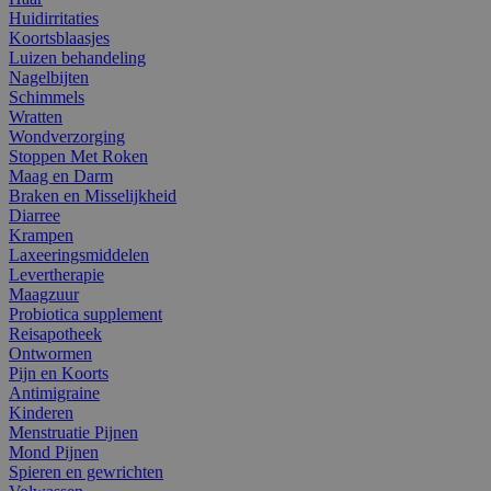
Huidirritaties
Koortsblaasjes
Luizen behandeling
Nagelbijten
Schimmels
Wratten
Wondverzorging
Stoppen Met Roken
Maag en Darm
Braken en Misselijkheid
Diarree
Krampen
Laxeeringsmiddelen
Levertherapie
Maagzuur
Probiotica supplement
Reisapotheek
Ontwormen
Pijn en Koorts
Antimigraine
Kinderen
Menstruatie Pijnen
Mond Pijnen
Spieren en gewrichten