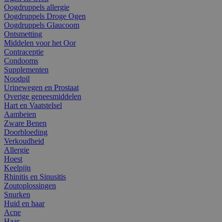
Oogdruppels allergie
Oogdruppels Droge Ogen
Oogdruppels Glaucoom
Ontsmetting
Middelen voor het Oor
Contraceptie
Condooms
Supplementen
Noodpil
Urinewegen en Prostaat
Overige geneesmiddelen
Hart en Vaatstelsel
Aambeien
Zware Benen
Doorbloeding
Verkoudheid
Allergie
Hoest
Keelpijn
Rhinitis en Sinusitis
Zoutoplossingen
Snurken
Huid en haar
Acne
Haar