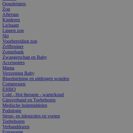
Oogpleisters
Zon
Aftersun
Kinderen
Lichaam
Lippen zon
Ski
Voorbereiding zon
Zelfbruiner
Zonnebank
Zwangerschap en Baby
Accessoires
Mama
Verzorging Baby
Bloedstelping en uitdrogen wonden
Compressen
EHBO
Cold - Hot therapie - warm/koud
Gipsverband en Toebehoren
Medische hulpmiddelen
Podologie
Steun- en inlegzolen en voeten
Toebehoren
Verbanddozen
Ergonomie