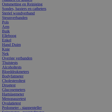
Ontsmetting en Reiniging
Sondes, baxters en catheters
Steriel wondverband
Steunverbanden
Pols
Arm
Buik
Elleboog
Enkel
Hand Duim
Knie
Nek
Overige verbanden
Thuistests
Alcoholtests
Bloeddrukmeters
Bodyfatmeter
Cholesteroltest
Drugtest
Glucosemeters
Hartslagmeter
Menopauzetest
Ovulatietest
Pedometer - stappenteller