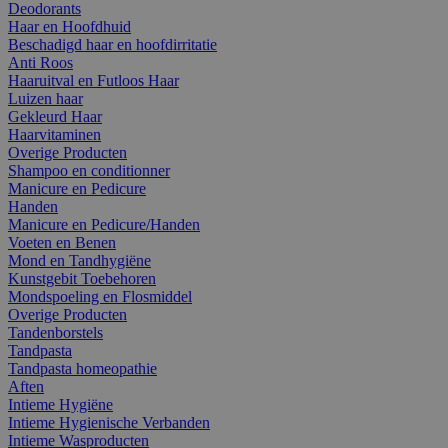
Deodorants
Haar en Hoofdhuid
Beschadigd haar en hoofdirritatie
Anti Roos
Haaruitval en Futloos Haar
Luizen haar
Gekleurd Haar
Haarvitaminen
Overige Producten
Shampoo en conditionner
Manicure en Pedicure
Handen
Manicure en Pedicure/Handen
Voeten en Benen
Mond en Tandhygiëne
Kunstgebit Toebehoren
Mondspoeling en Flosmiddel
Overige Producten
Tandenborstels
Tandpasta
Tandpasta homeopathie
Aften
Intieme Hygiëne
Intieme Hygienische Verbanden
Intieme Wasproducten