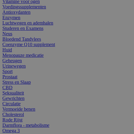
Vitamine voor ogen
Voedingssupplementen
Antioxydanten
Enzymen
Luchtwegen en ademhalen
Studeren en Examens
Neus
Bloedend Tandvlees
Coenzyme Q10 supplement
Huid
Menopauze medicatie
Geheugen
Urinewegen
Sport
Prostaat
Stress en Slaap
CBD
Seksualiteit
Gewrichten
Circulatie
Vermoeide benen
Cholesterol
Rode Rijst
Darmflora - metabolisme
Omega 3