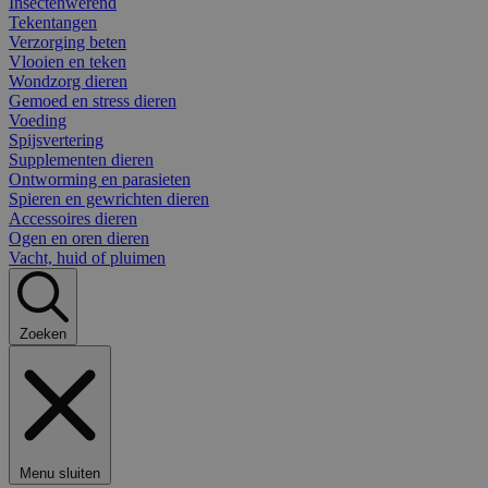
Insectenwerend
Tekentangen
Verzorging beten
Vlooien en teken
Wondzorg dieren
Gemoed en stress dieren
Voeding
Spijsvertering
Supplementen dieren
Ontworming en parasieten
Spieren en gewrichten dieren
Accessoires dieren
Ogen en oren dieren
Vacht, huid of pluimen
Zoeken
Menu sluiten