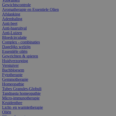
Volwassen
Gewichtscontrole
Aromatherapie en Essentiele Olien
Afslanking
Ademhaling
Anti-beet
Anti-haaruitval
Anti-Luizen
Bloedcirculatie
Complex - combinaties
Dagelijks welzijn
Essentiële oliën
Gewrichten & spieren
Huidverzorging
Verstuiver
Bachbloesem
Fytotherapie
Gemmotherapie
Homeopathie
Tubes Granules-Globuli
Tandpasta homeopathie
Micro-immunotherapie
Kruidenthee
Licht- en warmtetherapie
Oliën