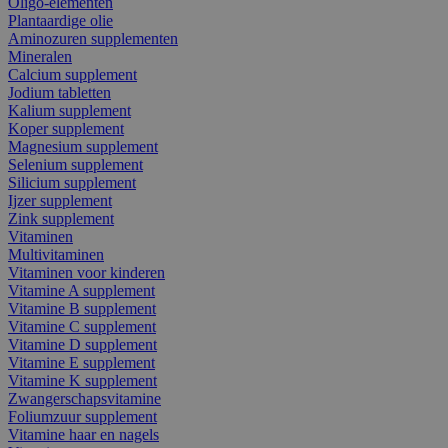
Oligo-elementen
Plantaardige olie
Aminozuren supplementen
Mineralen
Calcium supplement
Jodium tabletten
Kalium supplement
Koper supplement
Magnesium supplement
Selenium supplement
Silicium supplement
Ijzer supplement
Zink supplement
Vitaminen
Multivitaminen
Vitaminen voor kinderen
Vitamine A supplement
Vitamine B supplement
Vitamine C supplement
Vitamine D supplement
Vitamine E supplement
Vitamine K supplement
Zwangerschapsvitamine
Foliumzuur supplement
Vitamine haar en nagels