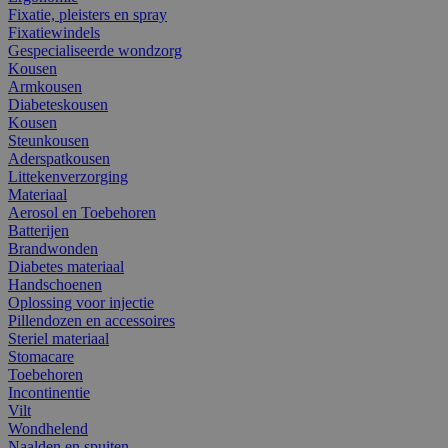
Fixatie, pleisters en spray
Fixatiewindels
Gespecialiseerde wondzorg
Kousen
Armkousen
Diabeteskousen
Kousen
Steunkousen
Aderspatkousen
Littekenverzorging
Materiaal
Aerosol en Toebehoren
Batterijen
Brandwonden
Diabetes materiaal
Handschoenen
Oplossing voor injectie
Pillendozen en accessoires
Steriel materiaal
Stomacare
Toebehoren
Incontinentie
Vilt
Wondhelend
Naalden en spuiten