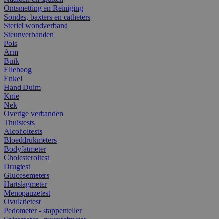
Ontsmetting en Reiniging
Sondes, baxters en catheters
Steriel wondverband
Steunverbanden
Pols
Arm
Buik
Elleboog
Enkel
Hand Duim
Knie
Nek
Overige verbanden
Thuistests
Alcoholtests
Bloeddrukmeters
Bodyfatmeter
Cholesteroltest
Drugtest
Glucosemeters
Hartslagmeter
Menopauzetest
Ovulatietest
Pedometer - stappenteller