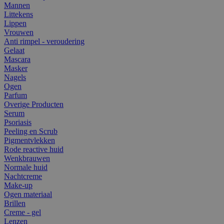
Mannen
Littekens
Lippen
Vrouwen
Anti rimpel - veroudering
Gelaat
Mascara
Masker
Nagels
Ogen
Parfum
Overige Producten
Serum
Psoriasis
Peeling en Scrub
Pigmentvlekken
Rode reactive huid
Wenkbrauwen
Normale huid
Nachtcreme
Make-up
Ogen materiaal
Brillen
Creme - gel
Lenzen