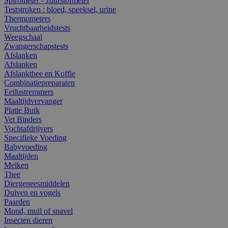
Spirometer - zuurstofmeter
Teststroken : bloed, speeksel, urine
Thermometers
Vruchtbaarheidstests
Weegschaal
Zwangerschapstests
Afslanken
Afslanken
Afslankthee en Koffie
Combinatiepreparaten
Eetlustremmers
Maaltijdvervanger
Platte Buik
Vet Binders
Vochtafdrijvers
Specifieke Voeding
Babyvoeding
Maaltijden
Melken
Thee
Diergeneesmiddelen
Duiven en vogels
Paarden
Mond, muil of snavel
Insecten dieren