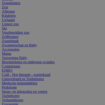
Oogpleisters
Zon
Aftersun
Kinderen
Lichaam
Lippen zon
Ski
Voorbereiding zon
Zelfbruiner
Zonnebank
Zwangerschap en Baby
Accessoires
Mama
Verzorging Baby
Bloedstelping en uitdrogen wonden
Compressen
EHBO
Cold - Hot therapie - warm/koud
Gipsverband en Toebehoren
Medische hulpmiddelen
Podologie
Steun- en inlegzolen en voeten
Toebehoren
Verbanddozen
Ergonomie