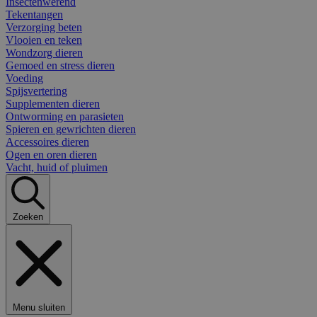
Insectenwerend
Tekentangen
Verzorging beten
Vlooien en teken
Wondzorg dieren
Gemoed en stress dieren
Voeding
Spijsvertering
Supplementen dieren
Ontworming en parasieten
Spieren en gewrichten dieren
Accessoires dieren
Ogen en oren dieren
Vacht, huid of pluimen
Zoeken
Menu sluiten