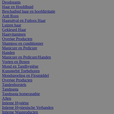
Deodorants
Haar en Hoofdhuid
Beschadigd haar en hoofdirritatie
Anti Roos
Haaruitval en Futloos Haar
Luizen haar
Gekleurd Haar
Haarvitaminen
Overige Producten
Shampoo en conditionner
Manicure en Pedicure
Handen
Manicure en Pedicure/Handen
Voeten en Benen
Mond en Tandhygiëne
Kunstgebit Toebehoren
Mondspoeling en Flosmiddel
Overige Producten
Tandenborstels
Tandpasta
Tandpasta homeopathie
Aften
Intieme Hygiëne
Intieme Hygienische Verbanden
Intieme Wasproducten