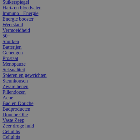
Suikerspiegel
Hart- en bloedvaten
Immuno - Energie
Energie booster
Weerstand
Vermoeidheid
50+
Snurken
Batterijen
Geheugen
Prostaat
Menopauze
Seksualiteit
Spieren en gewrichten
Steunkousen
Zware benen
Pillendozen
Acne
Bad en Douche
Badproducten
Douche Olie
Vaste Zeep
Zeer droge huid
Cellulitis
Cellulitis