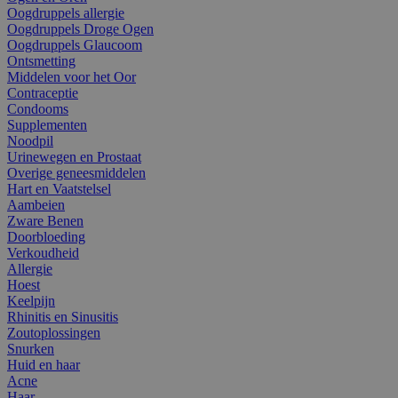
Oogdruppels allergie
Oogdruppels Droge Ogen
Oogdruppels Glaucoom
Ontsmetting
Middelen voor het Oor
Contraceptie
Condooms
Supplementen
Noodpil
Urinewegen en Prostaat
Overige geneesmiddelen
Hart en Vaatstelsel
Aambeien
Zware Benen
Doorbloeding
Verkoudheid
Allergie
Hoest
Keelpijn
Rhinitis en Sinusitis
Zoutoplossingen
Snurken
Huid en haar
Acne
Haar