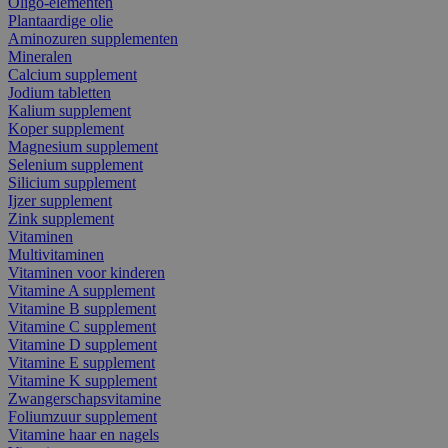
Oligo-elementen
Plantaardige olie
Aminozuren supplementen
Mineralen
Calcium supplement
Jodium tabletten
Kalium supplement
Koper supplement
Magnesium supplement
Selenium supplement
Silicium supplement
Ijzer supplement
Zink supplement
Vitaminen
Multivitaminen
Vitaminen voor kinderen
Vitamine A supplement
Vitamine B supplement
Vitamine C supplement
Vitamine D supplement
Vitamine E supplement
Vitamine K supplement
Zwangerschapsvitamine
Foliumzuur supplement
Vitamine haar en nagels