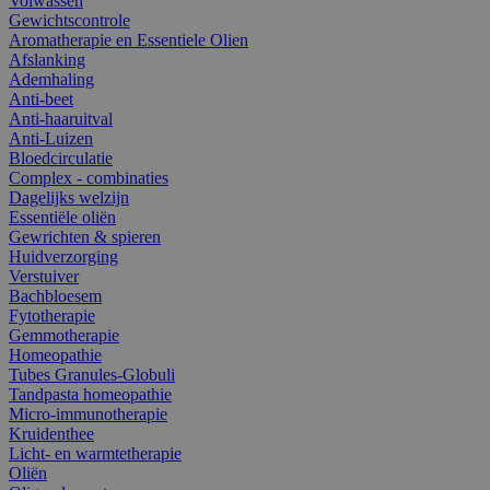
Volwassen
Gewichtscontrole
Aromatherapie en Essentiele Olien
Afslanking
Ademhaling
Anti-beet
Anti-haaruitval
Anti-Luizen
Bloedcirculatie
Complex - combinaties
Dagelijks welzijn
Essentiële oliën
Gewrichten & spieren
Huidverzorging
Verstuiver
Bachbloesem
Fytotherapie
Gemmotherapie
Homeopathie
Tubes Granules-Globuli
Tandpasta homeopathie
Micro-immunotherapie
Kruidenthee
Licht- en warmtetherapie
Oliën