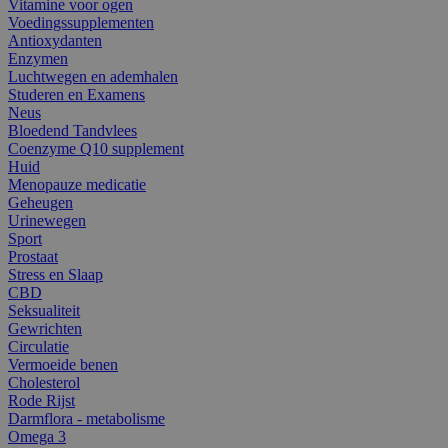
Vitamine voor ogen
Voedingssupplementen
Antioxydanten
Enzymen
Luchtwegen en ademhalen
Studeren en Examens
Neus
Bloedend Tandvlees
Coenzyme Q10 supplement
Huid
Menopauze medicatie
Geheugen
Urinewegen
Sport
Prostaat
Stress en Slaap
CBD
Seksualiteit
Gewrichten
Circulatie
Vermoeide benen
Cholesterol
Rode Rijst
Darmflora - metabolisme
Omega 3