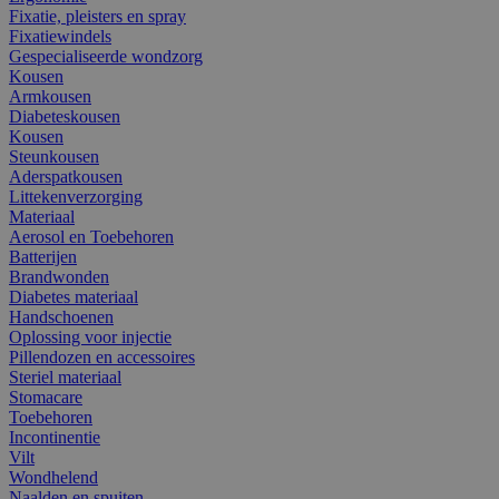
Fixatie, pleisters en spray
Fixatiewindels
Gespecialiseerde wondzorg
Kousen
Armkousen
Diabeteskousen
Kousen
Steunkousen
Aderspatkousen
Littekenverzorging
Materiaal
Aerosol en Toebehoren
Batterijen
Brandwonden
Diabetes materiaal
Handschoenen
Oplossing voor injectie
Pillendozen en accessoires
Steriel materiaal
Stomacare
Toebehoren
Incontinentie
Vilt
Wondhelend
Naalden en spuiten