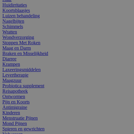
Huidirritaties
Koortsblaasjes
Luizen behandeling
Nagelbijten
Schimmels
Wratten
Wondverzorging
Stoppen Met Roken
Maag en Darm
Braken en Misselijkheid
Diarree
Krampen
Laxeeringsmiddelen
Levertherapie
Maagzuur
Probiotica supplement
Reisapotheek
Ontwormen
Pijn en Koorts
Antimigraine
Kinderen
Menstruatie Pijnen
Mond Pijnen
Spieren en gewrichten