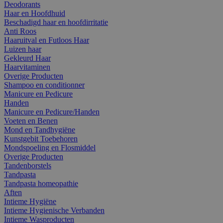
Deodorants
Haar en Hoofdhuid
Beschadigd haar en hoofdirritatie
Anti Roos
Haaruitval en Futloos Haar
Luizen haar
Gekleurd Haar
Haarvitaminen
Overige Producten
Shampoo en conditionner
Manicure en Pedicure
Handen
Manicure en Pedicure/Handen
Voeten en Benen
Mond en Tandhygiëne
Kunstgebit Toebehoren
Mondspoeling en Flosmiddel
Overige Producten
Tandenborstels
Tandpasta
Tandpasta homeopathie
Aften
Intieme Hygiëne
Intieme Hygienische Verbanden
Intieme Wasproducten