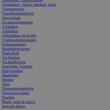
Spirometer - zuurstofmeter
Teststroken : bloed, speeksel, urine
Thermometers
Vruchtbaarheidstests
Weegschaal
Zwangerschapstests
Afslanken
Afslanken
Afslankthee en Koffie
Combinatiepreparaten
Eetlustremmers
Maaltijdvervanger
Platte Buik
Vet Binders
Vochtafdrijvers
Specifieke Voeding
Babyvoeding
Maaltijden
Melken
Thee
Diergeneesmiddelen
Duiven en vogels
Paarden
Mond, muil of snavel
Insecten dieren