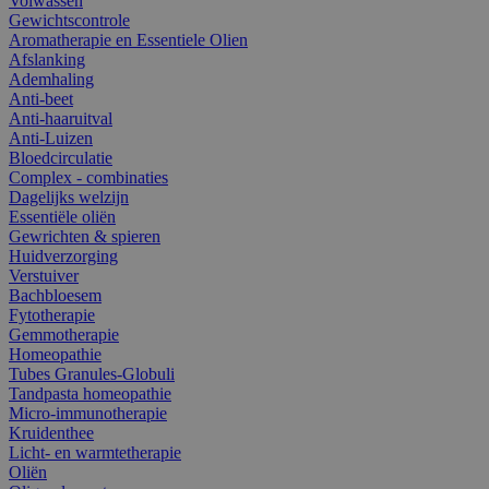
Volwassen
Gewichtscontrole
Aromatherapie en Essentiele Olien
Afslanking
Ademhaling
Anti-beet
Anti-haaruitval
Anti-Luizen
Bloedcirculatie
Complex - combinaties
Dagelijks welzijn
Essentiële oliën
Gewrichten & spieren
Huidverzorging
Verstuiver
Bachbloesem
Fytotherapie
Gemmotherapie
Homeopathie
Tubes Granules-Globuli
Tandpasta homeopathie
Micro-immunotherapie
Kruidenthee
Licht- en warmtetherapie
Oliën