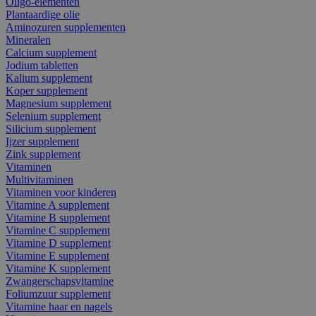
Oligo-elementen
Plantaardige olie
Aminozuren supplementen
Mineralen
Calcium supplement
Jodium tabletten
Kalium supplement
Koper supplement
Magnesium supplement
Selenium supplement
Silicium supplement
Ijzer supplement
Zink supplement
Vitaminen
Multivitaminen
Vitaminen voor kinderen
Vitamine A supplement
Vitamine B supplement
Vitamine C supplement
Vitamine D supplement
Vitamine E supplement
Vitamine K supplement
Zwangerschapsvitamine
Foliumzuur supplement
Vitamine haar en nagels