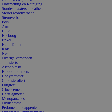
Ontsmetting en Reiniging
Sondes, baxters en catheters
Steriel wondverband
Steunverbanden
Pols
Arm
Buik
Elleboog
Enkel
Hand Duim
Knie
Nek
Overige verbanden
Thuistests
Alcoholtests
Bloeddrukmeters
Bodyfatmeter
Cholesteroltest
Drugtest
Glucosemeters
Hartslagmeter
Menopauzetest
Ovulatietest
Pedometer - stappenteller