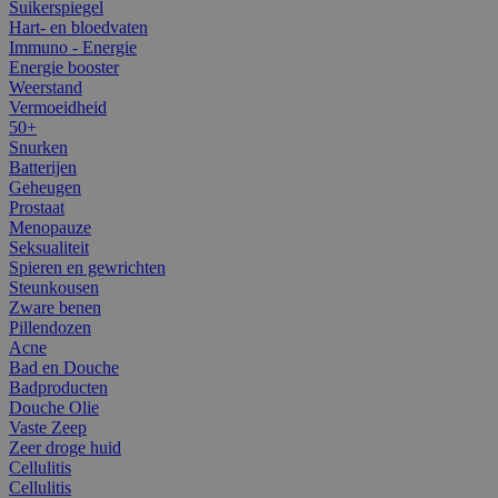
Suikerspiegel
Hart- en bloedvaten
Immuno - Energie
Energie booster
Weerstand
Vermoeidheid
50+
Snurken
Batterijen
Geheugen
Prostaat
Menopauze
Seksualiteit
Spieren en gewrichten
Steunkousen
Zware benen
Pillendozen
Acne
Bad en Douche
Badproducten
Douche Olie
Vaste Zeep
Zeer droge huid
Cellulitis
Cellulitis