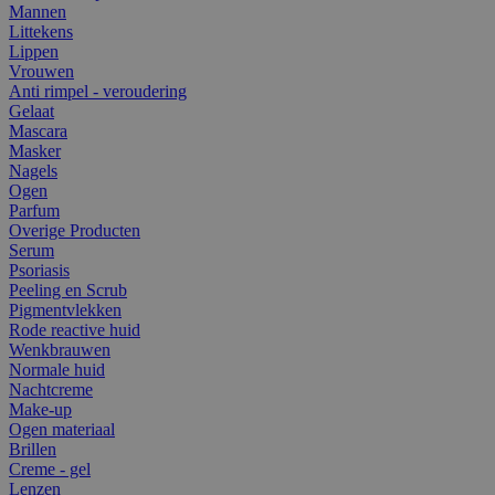
Mannen
Littekens
Lippen
Vrouwen
Anti rimpel - veroudering
Gelaat
Mascara
Masker
Nagels
Ogen
Parfum
Overige Producten
Serum
Psoriasis
Peeling en Scrub
Pigmentvlekken
Rode reactive huid
Wenkbrauwen
Normale huid
Nachtcreme
Make-up
Ogen materiaal
Brillen
Creme - gel
Lenzen