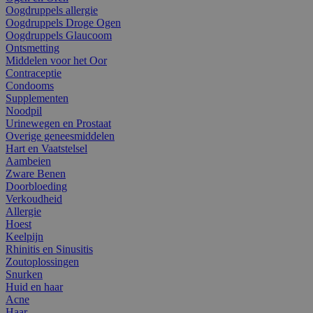
Oogdruppels allergie
Oogdruppels Droge Ogen
Oogdruppels Glaucoom
Ontsmetting
Middelen voor het Oor
Contraceptie
Condooms
Supplementen
Noodpil
Urinewegen en Prostaat
Overige geneesmiddelen
Hart en Vaatstelsel
Aambeien
Zware Benen
Doorbloeding
Verkoudheid
Allergie
Hoest
Keelpijn
Rhinitis en Sinusitis
Zoutoplossingen
Snurken
Huid en haar
Acne
Haar