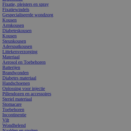
Fixatie, pleisters en spray
Fixatiewindels
Gespecialiseerde wondzorg
Kousen
Armkousen
Diabeteskousen
Kousen
Steunkousen
Aderspatkousen
Littekenverzorging
Materiaal
Aerosol en Toebehoren
Batterijen
Brandwonden
Diabetes materiaal
Handschoenen
Oplossing voor injectie
Pillendozen en accessoires
Steriel materiaal
Stomacare
Toebehoren
Incontinentie
Vilt
Wondhelend
Naalden en spuiten