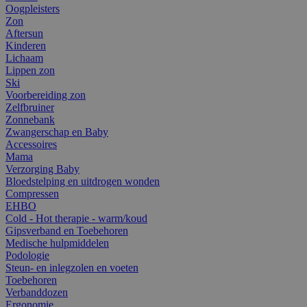
Oogpleisters
Zon
Aftersun
Kinderen
Lichaam
Lippen zon
Ski
Voorbereiding zon
Zelfbruiner
Zonnebank
Zwangerschap en Baby
Accessoires
Mama
Verzorging Baby
Bloedstelping en uitdrogen wonden
Compressen
EHBO
Cold - Hot therapie - warm/koud
Gipsverband en Toebehoren
Medische hulpmiddelen
Podologie
Steun- en inlegzolen en voeten
Toebehoren
Verbanddozen
Ergonomie