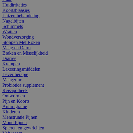
Huidirritaties
Koortsblaasjes
Luizen behandeling
Nagelbijten
Schimmels
Wratten
Wondverzorging
Stoppen Met Roken
Maag en Darm
Braken en Misselijkheid
Diarree
Krampen
Laxeeringsmiddelen
Levertherapie
Maagzuur
Probiotica supplement
Reisapotheek
Ontwormen
Pijn en Koorts
Antimigraine
Kinderen
Menstruatie Pijnen
Mond Pijnen
Spieren en gewrichten