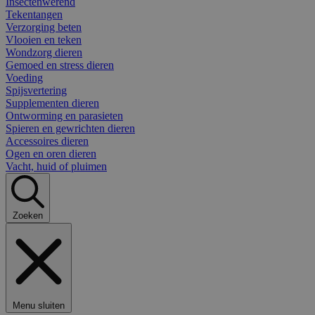
Insectenwerend
Tekentangen
Verzorging beten
Vlooien en teken
Wondzorg dieren
Gemoed en stress dieren
Voeding
Spijsvertering
Supplementen dieren
Ontworming en parasieten
Spieren en gewrichten dieren
Accessoires dieren
Ogen en oren dieren
Vacht, huid of pluimen
Zoeken
Menu sluiten