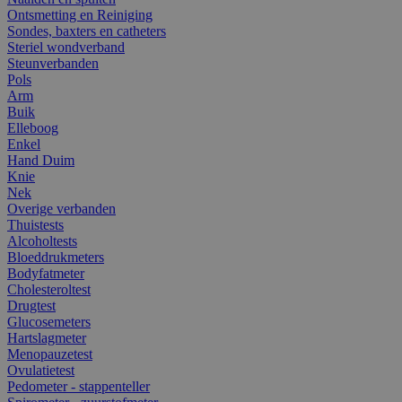
Ontsmetting en Reiniging
Sondes, baxters en catheters
Steriel wondverband
Steunverbanden
Pols
Arm
Buik
Elleboog
Enkel
Hand Duim
Knie
Nek
Overige verbanden
Thuistests
Alcoholtests
Bloeddrukmeters
Bodyfatmeter
Cholesteroltest
Drugtest
Glucosemeters
Hartslagmeter
Menopauzetest
Ovulatietest
Pedometer - stappenteller