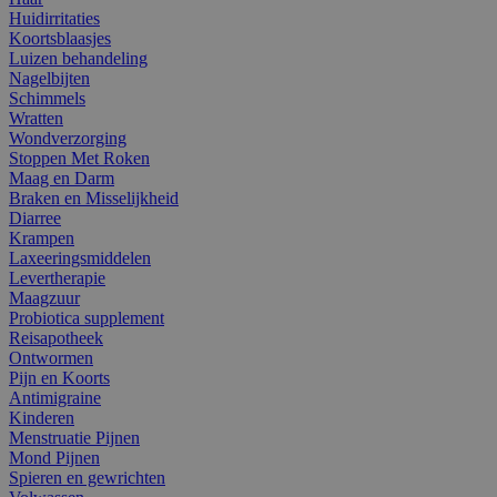
Huidirritaties
Koortsblaasjes
Luizen behandeling
Nagelbijten
Schimmels
Wratten
Wondverzorging
Stoppen Met Roken
Maag en Darm
Braken en Misselijkheid
Diarree
Krampen
Laxeeringsmiddelen
Levertherapie
Maagzuur
Probiotica supplement
Reisapotheek
Ontwormen
Pijn en Koorts
Antimigraine
Kinderen
Menstruatie Pijnen
Mond Pijnen
Spieren en gewrichten