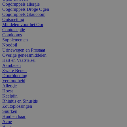
Oogdruppels allergie
Oogdruppels Droge Ogen
Oogdruppels Glaucoom
Ontsmetting
Middelen voor het Oor
Contraceptie
Condooms
Supplementen
Noodpil
Urinewegen en Prostaat
Overige geneesmiddelen
Hart en Vaatstelsel
Aambeien
Zware Benen
Doorbloeding
Verkoudheid
Allergie
Hoest
Keelpijn
Rhinitis en Sinusitis
Zoutoplossingen
Snurken
Huid en haar
Acne
Haar