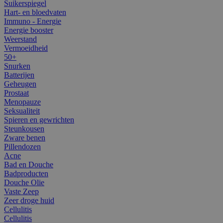
Suikerspiegel
Hart- en bloedvaten
Immuno - Energie
Energie booster
Weerstand
Vermoeidheid
50+
Snurken
Batterijen
Geheugen
Prostaat
Menopauze
Seksualiteit
Spieren en gewrichten
Steunkousen
Zware benen
Pillendozen
Acne
Bad en Douche
Badproducten
Douche Olie
Vaste Zeep
Zeer droge huid
Cellulitis
Cellulitis