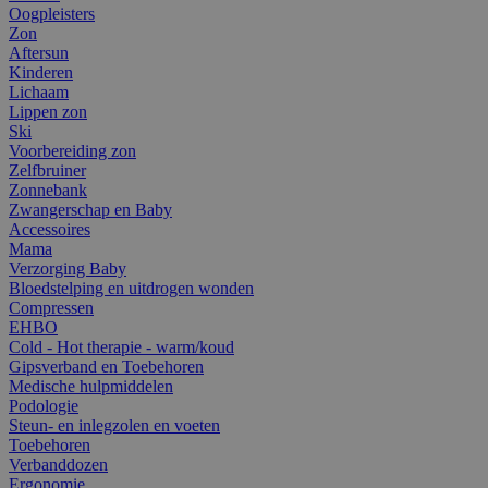
Oogpleisters
Zon
Aftersun
Kinderen
Lichaam
Lippen zon
Ski
Voorbereiding zon
Zelfbruiner
Zonnebank
Zwangerschap en Baby
Accessoires
Mama
Verzorging Baby
Bloedstelping en uitdrogen wonden
Compressen
EHBO
Cold - Hot therapie - warm/koud
Gipsverband en Toebehoren
Medische hulpmiddelen
Podologie
Steun- en inlegzolen en voeten
Toebehoren
Verbanddozen
Ergonomie