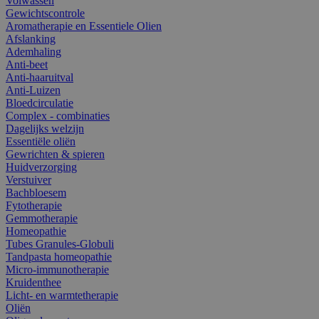
Volwassen
Gewichtscontrole
Aromatherapie en Essentiele Olien
Afslanking
Ademhaling
Anti-beet
Anti-haaruitval
Anti-Luizen
Bloedcirculatie
Complex - combinaties
Dagelijks welzijn
Essentiële oliën
Gewrichten & spieren
Huidverzorging
Verstuiver
Bachbloesem
Fytotherapie
Gemmotherapie
Homeopathie
Tubes Granules-Globuli
Tandpasta homeopathie
Micro-immunotherapie
Kruidenthee
Licht- en warmtetherapie
Oliën