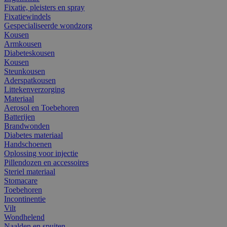
Fixatie, pleisters en spray
Fixatiewindels
Gespecialiseerde wondzorg
Kousen
Armkousen
Diabeteskousen
Kousen
Steunkousen
Aderspatkousen
Littekenverzorging
Materiaal
Aerosol en Toebehoren
Batterijen
Brandwonden
Diabetes materiaal
Handschoenen
Oplossing voor injectie
Pillendozen en accessoires
Steriel materiaal
Stomacare
Toebehoren
Incontinentie
Vilt
Wondhelend
Naalden en spuiten