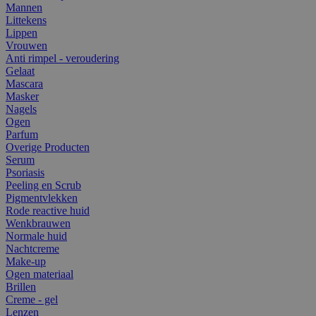
Mannen
Littekens
Lippen
Vrouwen
Anti rimpel - veroudering
Gelaat
Mascara
Masker
Nagels
Ogen
Parfum
Overige Producten
Serum
Psoriasis
Peeling en Scrub
Pigmentvlekken
Rode reactive huid
Wenkbrauwen
Normale huid
Nachtcreme
Make-up
Ogen materiaal
Brillen
Creme - gel
Lenzen