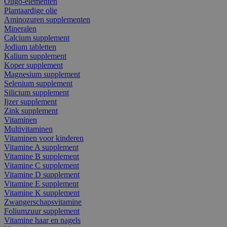
Oligo-elementen
Plantaardige olie
Aminozuren supplementen
Mineralen
Calcium supplement
Jodium tabletten
Kalium supplement
Koper supplement
Magnesium supplement
Selenium supplement
Silicium supplement
Ijzer supplement
Zink supplement
Vitaminen
Multivitaminen
Vitaminen voor kinderen
Vitamine A supplement
Vitamine B supplement
Vitamine C supplement
Vitamine D supplement
Vitamine E supplement
Vitamine K supplement
Zwangerschapsvitamine
Foliumzuur supplement
Vitamine haar en nagels