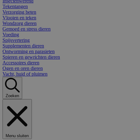
Insectenwerend
Tekentangen
Verzorging beten
Vlooien en teken
Wondzorg dieren
Gemoed en stress dieren
Voeding
Spijsvertering
Supplementen dieren
Ontworming en parasieten
Spieren en gewrichten dieren
Accessoires dieren
Ogen en oren dieren
Vacht, huid of pluimen
Zoeken
Menu sluiten