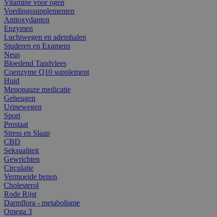
Vitamine voor ogen
Voedingssupplementen
Antioxydanten
Enzymen
Luchtwegen en ademhalen
Studeren en Examens
Neus
Bloedend Tandvlees
Coenzyme Q10 supplement
Huid
Menopauze medicatie
Geheugen
Urinewegen
Sport
Prostaat
Stress en Slaap
CBD
Seksualiteit
Gewrichten
Circulatie
Vermoeide benen
Cholesterol
Rode Rijst
Darmflora - metabolisme
Omega 3