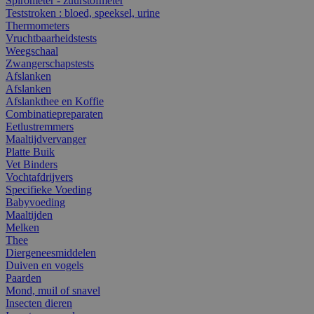
Spirometer - zuurstofmeter
Teststroken : bloed, speeksel, urine
Thermometers
Vruchtbaarheidstests
Weegschaal
Zwangerschapstests
Afslanken
Afslanken
Afslankthee en Koffie
Combinatiepreparaten
Eetlustremmers
Maaltijdvervanger
Platte Buik
Vet Binders
Vochtafdrijvers
Specifieke Voeding
Babyvoeding
Maaltijden
Melken
Thee
Diergeneesmiddelen
Duiven en vogels
Paarden
Mond, muil of snavel
Insecten dieren