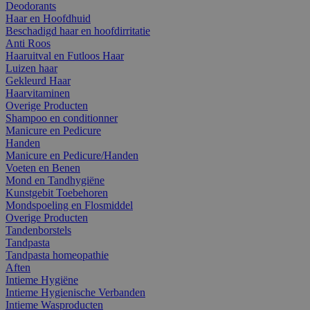
Deodorants
Haar en Hoofdhuid
Beschadigd haar en hoofdirritatie
Anti Roos
Haaruitval en Futloos Haar
Luizen haar
Gekleurd Haar
Haarvitaminen
Overige Producten
Shampoo en conditionner
Manicure en Pedicure
Handen
Manicure en Pedicure/Handen
Voeten en Benen
Mond en Tandhygiëne
Kunstgebit Toebehoren
Mondspoeling en Flosmiddel
Overige Producten
Tandenborstels
Tandpasta
Tandpasta homeopathie
Aften
Intieme Hygiëne
Intieme Hygienische Verbanden
Intieme Wasproducten