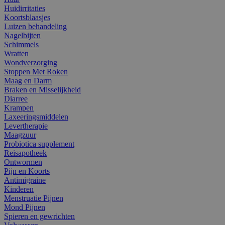
Huidirritaties
Koortsblaasjes
Luizen behandeling
Nagelbijten
Schimmels
Wratten
Wondverzorging
Stoppen Met Roken
Maag en Darm
Braken en Misselijkheid
Diarree
Krampen
Laxeeringsmiddelen
Levertherapie
Maagzuur
Probiotica supplement
Reisapotheek
Ontwormen
Pijn en Koorts
Antimigraine
Kinderen
Menstruatie Pijnen
Mond Pijnen
Spieren en gewrichten