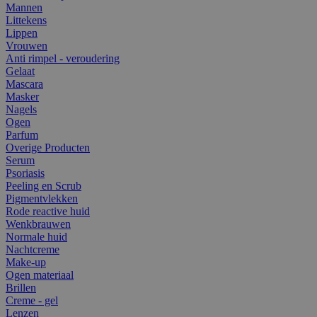
Mannen
Littekens
Lippen
Vrouwen
Anti rimpel - veroudering
Gelaat
Mascara
Masker
Nagels
Ogen
Parfum
Overige Producten
Serum
Psoriasis
Peeling en Scrub
Pigmentvlekken
Rode reactive huid
Wenkbrauwen
Normale huid
Nachtcreme
Make-up
Ogen materiaal
Brillen
Creme - gel
Lenzen