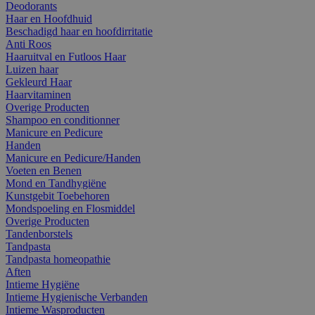
Deodorants
Haar en Hoofdhuid
Beschadigd haar en hoofdirritatie
Anti Roos
Haaruitval en Futloos Haar
Luizen haar
Gekleurd Haar
Haarvitaminen
Overige Producten
Shampoo en conditionner
Manicure en Pedicure
Handen
Manicure en Pedicure/Handen
Voeten en Benen
Mond en Tandhygiëne
Kunstgebit Toebehoren
Mondspoeling en Flosmiddel
Overige Producten
Tandenborstels
Tandpasta
Tandpasta homeopathie
Aften
Intieme Hygiëne
Intieme Hygienische Verbanden
Intieme Wasproducten