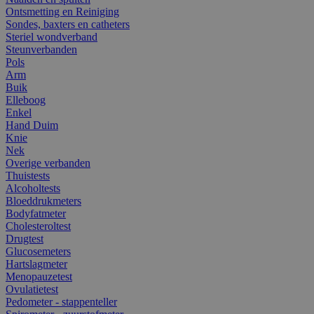
Ontsmetting en Reiniging
Sondes, baxters en catheters
Steriel wondverband
Steunverbanden
Pols
Arm
Buik
Elleboog
Enkel
Hand Duim
Knie
Nek
Overige verbanden
Thuistests
Alcoholtests
Bloeddrukmeters
Bodyfatmeter
Cholesteroltest
Drugtest
Glucosemeters
Hartslagmeter
Menopauzetest
Ovulatietest
Pedometer - stappenteller