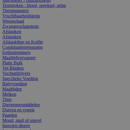
Spirometer - zuurstofmeter
Teststroken : bloed, speeksel, urine
Thermometers
Vruchtbaarheidstests
Weegschaal
Zwangerschapstests
Afslanken
Afslanken
Afslankthee en Koffie
Combinatiepreparaten
Eetlustremmers
Maaltijdvervanger
Platte Buik
Vet Binders
Vochtafdrijvers
Specifieke Voeding
Babyvoeding
Maaltijden
Melken
Thee
Diergeneesmiddelen
Duiven en vogels
Paarden
Mond, muil of snavel
Insecten dieren