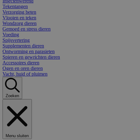
Insectenwerend
Tekentangen
Verzorging beten
Vlooien en teken
Wondzorg dieren
Gemoed en stress dieren
Voeding
Spijsvertering
Supplementen dieren
Ontworming en parasieten
Spieren en gewrichten dieren
Accessoires dieren
Ogen en oren dieren
Vacht, huid of pluimen
Zoeken
Menu sluiten