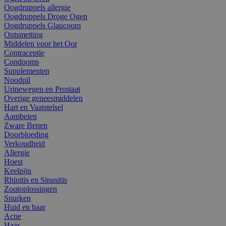
Oogdruppels allergie
Oogdruppels Droge Ogen
Oogdruppels Glaucoom
Ontsmetting
Middelen voor het Oor
Contraceptie
Condooms
Supplementen
Noodpil
Urinewegen en Prostaat
Overige geneesmiddelen
Hart en Vaatstelsel
Aambeien
Zware Benen
Doorbloeding
Verkoudheid
Allergie
Hoest
Keelpijn
Rhinitis en Sinusitis
Zoutoplossingen
Snurken
Huid en haar
Acne
Haar