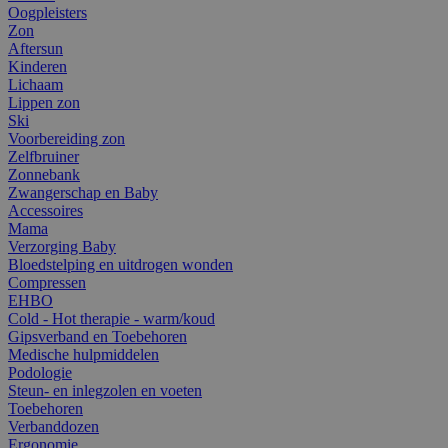
Oogpleisters
Zon
Aftersun
Kinderen
Lichaam
Lippen zon
Ski
Voorbereiding zon
Zelfbruiner
Zonnebank
Zwangerschap en Baby
Accessoires
Mama
Verzorging Baby
Bloedstelping en uitdrogen wonden
Compressen
EHBO
Cold - Hot therapie - warm/koud
Gipsverband en Toebehoren
Medische hulpmiddelen
Podologie
Steun- en inlegzolen en voeten
Toebehoren
Verbanddozen
Ergonomie