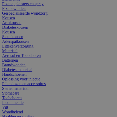
Fixatie, pleisters en spray
Fixatiewindels
Gespecialiseerde wondzorg
Kousen
Armkousen
Diabeteskousen
Kousen
Steunkousen
Aderspatkousen
Littekenverzorging
Materiaal
Aerosol en Toebehoren
Batterijen
Brandwonden
Diabetes materiaal
Handschoenen
Oplossing voor injectie
Pillendozen en accessoires
Steriel materiaal
Stomacare
Toebehoren
Incontinentie
Vilt
Wondhelend
Naalden en spuiten