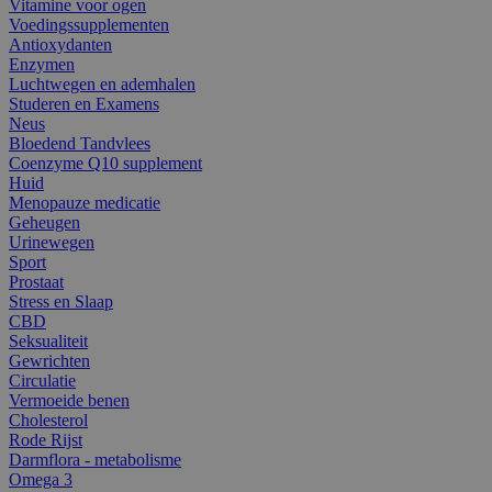
Vitamine voor ogen
Voedingssupplementen
Antioxydanten
Enzymen
Luchtwegen en ademhalen
Studeren en Examens
Neus
Bloedend Tandvlees
Coenzyme Q10 supplement
Huid
Menopauze medicatie
Geheugen
Urinewegen
Sport
Prostaat
Stress en Slaap
CBD
Seksualiteit
Gewrichten
Circulatie
Vermoeide benen
Cholesterol
Rode Rijst
Darmflora - metabolisme
Omega 3