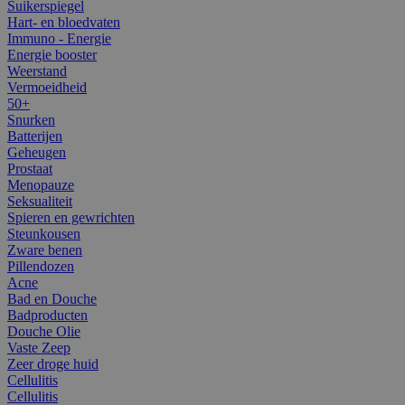
Suikerspiegel
Hart- en bloedvaten
Immuno - Energie
Energie booster
Weerstand
Vermoeidheid
50+
Snurken
Batterijen
Geheugen
Prostaat
Menopauze
Seksualiteit
Spieren en gewrichten
Steunkousen
Zware benen
Pillendozen
Acne
Bad en Douche
Badproducten
Douche Olie
Vaste Zeep
Zeer droge huid
Cellulitis
Cellulitis