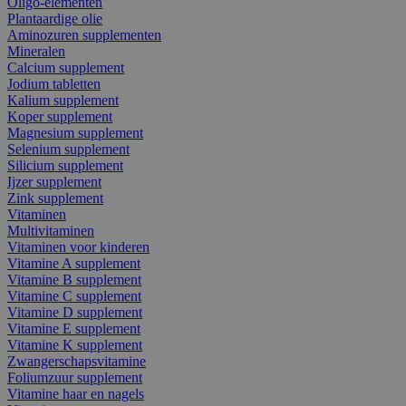
Oligo-elementen
Plantaardige olie
Aminozuren supplementen
Mineralen
Calcium supplement
Jodium tabletten
Kalium supplement
Koper supplement
Magnesium supplement
Selenium supplement
Silicium supplement
Ijzer supplement
Zink supplement
Vitaminen
Multivitaminen
Vitaminen voor kinderen
Vitamine A supplement
Vitamine B supplement
Vitamine C supplement
Vitamine D supplement
Vitamine E supplement
Vitamine K supplement
Zwangerschapsvitamine
Foliumzuur supplement
Vitamine haar en nagels