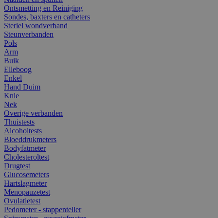
Ontsmetting en Reiniging
Sondes, baxters en catheters
Steriel wondverband
Steunverbanden
Pols
Arm
Buik
Elleboog
Enkel
Hand Duim
Knie
Nek
Overige verbanden
Thuistests
Alcoholtests
Bloeddrukmeters
Bodyfatmeter
Cholesteroltest
Drugtest
Glucosemeters
Hartslagmeter
Menopauzetest
Ovulatietest
Pedometer - stappenteller