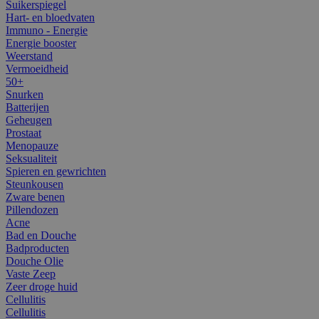
Suikerspiegel
Hart- en bloedvaten
Immuno - Energie
Energie booster
Weerstand
Vermoeidheid
50+
Snurken
Batterijen
Geheugen
Prostaat
Menopauze
Seksualiteit
Spieren en gewrichten
Steunkousen
Zware benen
Pillendozen
Acne
Bad en Douche
Badproducten
Douche Olie
Vaste Zeep
Zeer droge huid
Cellulitis
Cellulitis