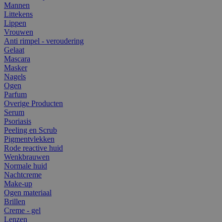
Mannen
Littekens
Lippen
Vrouwen
Anti rimpel - veroudering
Gelaat
Mascara
Masker
Nagels
Ogen
Parfum
Overige Producten
Serum
Psoriasis
Peeling en Scrub
Pigmentvlekken
Rode reactive huid
Wenkbrauwen
Normale huid
Nachtcreme
Make-up
Ogen materiaal
Brillen
Creme - gel
Lenzen