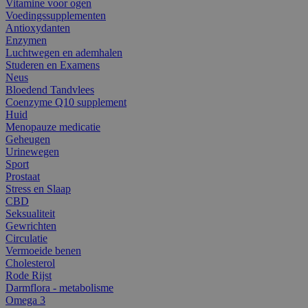
Vitamine voor ogen
Voedingssupplementen
Antioxydanten
Enzymen
Luchtwegen en ademhalen
Studeren en Examens
Neus
Bloedend Tandvlees
Coenzyme Q10 supplement
Huid
Menopauze medicatie
Geheugen
Urinewegen
Sport
Prostaat
Stress en Slaap
CBD
Seksualiteit
Gewrichten
Circulatie
Vermoeide benen
Cholesterol
Rode Rijst
Darmflora - metabolisme
Omega 3