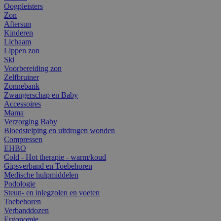
Oogpleisters
Zon
Aftersun
Kinderen
Lichaam
Lippen zon
Ski
Voorbereiding zon
Zelfbruiner
Zonnebank
Zwangerschap en Baby
Accessoires
Mama
Verzorging Baby
Bloedstelping en uitdrogen wonden
Compressen
EHBO
Cold - Hot therapie - warm/koud
Gipsverband en Toebehoren
Medische hulpmiddelen
Podologie
Steun- en inlegzolen en voeten
Toebehoren
Verbanddozen
Ergonomie