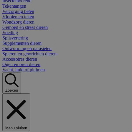
Insectenwerend
Tekentangen
Verzorging beten
Vlooien en teken
Wondzorg dieren
Gemoed en stress dieren
Voeding
Spijsvertering
Supplementen dieren
Ontworming en parasieten
Spieren en gewrichten dieren
Accessoires dieren
Ogen en oren dieren
Vacht, huid of pluimen
Zoeken
Menu sluiten