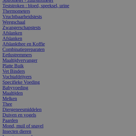
Spirometer - zuurstofmeter
Teststroken : bloed, speeksel, urine
Thermometers
Vruchtbaarheidstests
Weegschaal
Zwangerschapstests
Afslanken
Afslanken
Afslankthee en Koffie
Combinatiepreparaten
Eetlustremmers
Maaltijdvervanger
Platte Buik
Vet Binders
Vochtafdrijvers
Specifieke Voeding
Babyvoeding
Maaltijden
Melken
Thee
Diergeneesmiddelen
Duiven en vogels
Paarden
Mond, muil of snavel
Insecten dieren