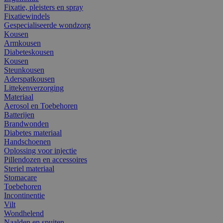
Fixatie, pleisters en spray
Fixatiewindels
Gespecialiseerde wondzorg
Kousen
Armkousen
Diabeteskousen
Kousen
Steunkousen
Aderspatkousen
Littekenverzorging
Materiaal
Aerosol en Toebehoren
Batterijen
Brandwonden
Diabetes materiaal
Handschoenen
Oplossing voor injectie
Pillendozen en accessoires
Steriel materiaal
Stomacare
Toebehoren
Incontinentie
Vilt
Wondhelend
Naalden en spuiten