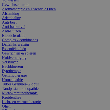
Volwassen
Gewichtscontrole
Aromatherapie en Essentiele Olien
Afslanking
Ademhaling
Anti-beet
Anti-haaruitval
Anti-Luizen
Bloedcirculatie
Complex - combinaties
Dagelijks welzijn
Essentiële oliën
Gewrichten & spieren
Huidverzorging
Verstuiver
Bachbloesem
Fytotherapie
Gemmotherapie
Homeopathie
Tubes Granules-Globuli
Tandpasta homeopathie
Micro-immunotherapie
Kruidenthee
Licht- en warmtetherapie
Oliën