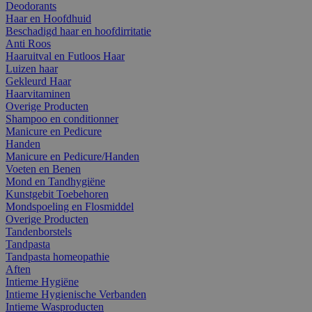
Deodorants
Haar en Hoofdhuid
Beschadigd haar en hoofdirritatie
Anti Roos
Haaruitval en Futloos Haar
Luizen haar
Gekleurd Haar
Haarvitaminen
Overige Producten
Shampoo en conditionner
Manicure en Pedicure
Handen
Manicure en Pedicure/Handen
Voeten en Benen
Mond en Tandhygiëne
Kunstgebit Toebehoren
Mondspoeling en Flosmiddel
Overige Producten
Tandenborstels
Tandpasta
Tandpasta homeopathie
Aften
Intieme Hygiëne
Intieme Hygienische Verbanden
Intieme Wasproducten