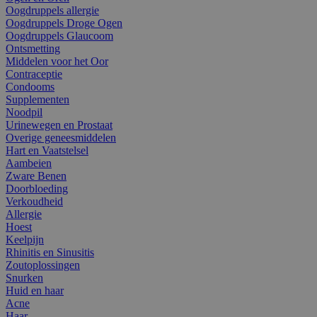
Oogdruppels allergie
Oogdruppels Droge Ogen
Oogdruppels Glaucoom
Ontsmetting
Middelen voor het Oor
Contraceptie
Condooms
Supplementen
Noodpil
Urinewegen en Prostaat
Overige geneesmiddelen
Hart en Vaatstelsel
Aambeien
Zware Benen
Doorbloeding
Verkoudheid
Allergie
Hoest
Keelpijn
Rhinitis en Sinusitis
Zoutoplossingen
Snurken
Huid en haar
Acne
Haar