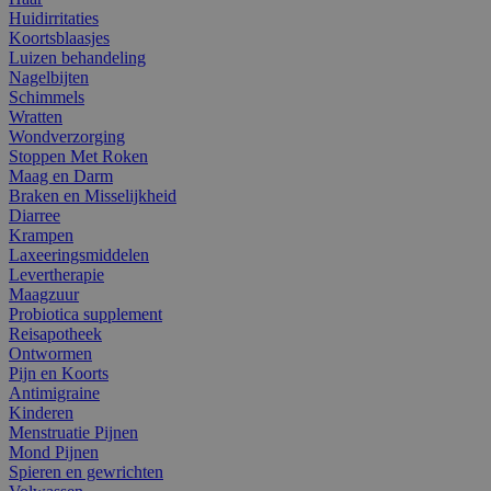
Huidirritaties
Koortsblaasjes
Luizen behandeling
Nagelbijten
Schimmels
Wratten
Wondverzorging
Stoppen Met Roken
Maag en Darm
Braken en Misselijkheid
Diarree
Krampen
Laxeeringsmiddelen
Levertherapie
Maagzuur
Probiotica supplement
Reisapotheek
Ontwormen
Pijn en Koorts
Antimigraine
Kinderen
Menstruatie Pijnen
Mond Pijnen
Spieren en gewrichten