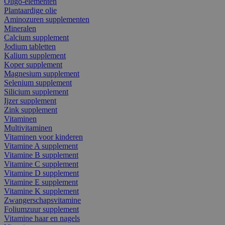
Oligo-elementen
Plantaardige olie
Aminozuren supplementen
Mineralen
Calcium supplement
Jodium tabletten
Kalium supplement
Koper supplement
Magnesium supplement
Selenium supplement
Silicium supplement
Ijzer supplement
Zink supplement
Vitaminen
Multivitaminen
Vitaminen voor kinderen
Vitamine A supplement
Vitamine B supplement
Vitamine C supplement
Vitamine D supplement
Vitamine E supplement
Vitamine K supplement
Zwangerschapsvitamine
Foliumzuur supplement
Vitamine haar en nagels