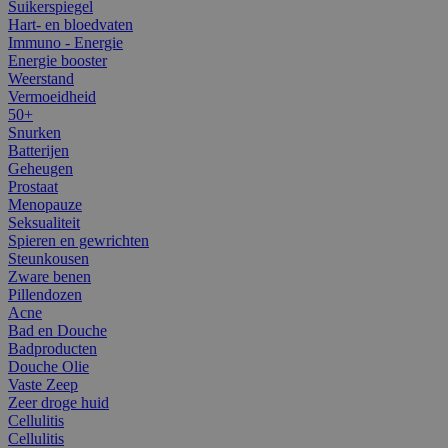
Suikerspiegel
Hart- en bloedvaten
Immuno - Energie
Energie booster
Weerstand
Vermoeidheid
50+
Snurken
Batterijen
Geheugen
Prostaat
Menopauze
Seksualiteit
Spieren en gewrichten
Steunkousen
Zware benen
Pillendozen
Acne
Bad en Douche
Badproducten
Douche Olie
Vaste Zeep
Zeer droge huid
Cellulitis
Cellulitis