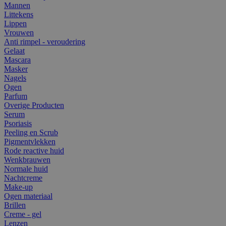
Mannen
Littekens
Lippen
Vrouwen
Anti rimpel - veroudering
Gelaat
Mascara
Masker
Nagels
Ogen
Parfum
Overige Producten
Serum
Psoriasis
Peeling en Scrub
Pigmentvlekken
Rode reactive huid
Wenkbrauwen
Normale huid
Nachtcreme
Make-up
Ogen materiaal
Brillen
Creme - gel
Lenzen