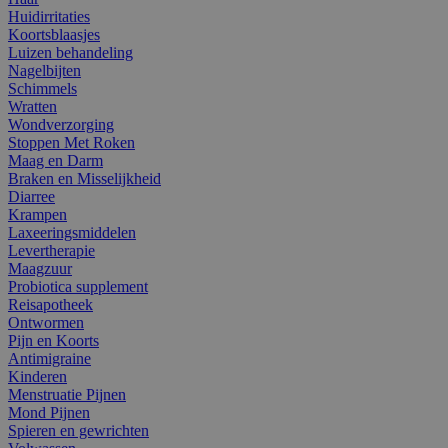
Huidirritaties
Koortsblaasjes
Luizen behandeling
Nagelbijten
Schimmels
Wratten
Wondverzorging
Stoppen Met Roken
Maag en Darm
Braken en Misselijkheid
Diarree
Krampen
Laxeeringsmiddelen
Levertherapie
Maagzuur
Probiotica supplement
Reisapotheek
Ontwormen
Pijn en Koorts
Antimigraine
Kinderen
Menstruatie Pijnen
Mond Pijnen
Spieren en gewrichten