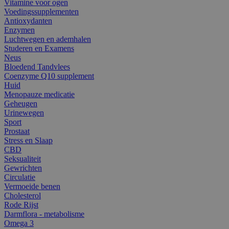
Vitamine voor ogen
Voedingssupplementen
Antioxydanten
Enzymen
Luchtwegen en ademhalen
Studeren en Examens
Neus
Bloedend Tandvlees
Coenzyme Q10 supplement
Huid
Menopauze medicatie
Geheugen
Urinewegen
Sport
Prostaat
Stress en Slaap
CBD
Seksualiteit
Gewrichten
Circulatie
Vermoeide benen
Cholesterol
Rode Rijst
Darmflora - metabolisme
Omega 3