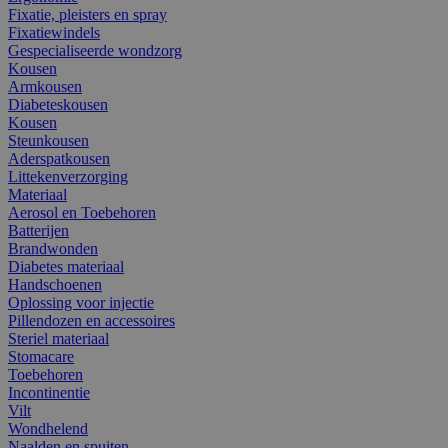
Fixatie, pleisters en spray
Fixatiewindels
Gespecialiseerde wondzorg
Kousen
Armkousen
Diabeteskousen
Kousen
Steunkousen
Aderspatkousen
Littekenverzorging
Materiaal
Aerosol en Toebehoren
Batterijen
Brandwonden
Diabetes materiaal
Handschoenen
Oplossing voor injectie
Pillendozen en accessoires
Steriel materiaal
Stomacare
Toebehoren
Incontinentie
Vilt
Wondhelend
Naalden en spuiten