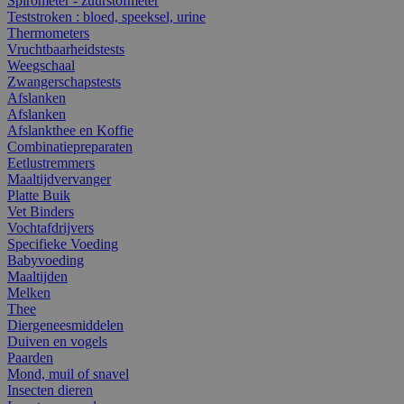
Spirometer - zuurstofmeter
Teststroken : bloed, speeksel, urine
Thermometers
Vruchtbaarheidstests
Weegschaal
Zwangerschapstests
Afslanken
Afslanken
Afslankthee en Koffie
Combinatiepreparaten
Eetlustremmers
Maaltijdvervanger
Platte Buik
Vet Binders
Vochtafdrijvers
Specifieke Voeding
Babyvoeding
Maaltijden
Melken
Thee
Diergeneesmiddelen
Duiven en vogels
Paarden
Mond, muil of snavel
Insecten dieren