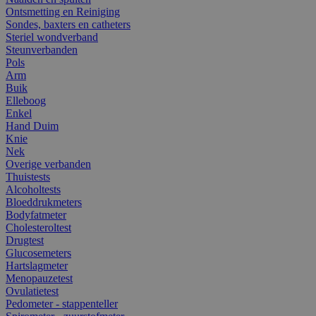
Ontsmetting en Reiniging
Sondes, baxters en catheters
Steriel wondverband
Steunverbanden
Pols
Arm
Buik
Elleboog
Enkel
Hand Duim
Knie
Nek
Overige verbanden
Thuistests
Alcoholtests
Bloeddrukmeters
Bodyfatmeter
Cholesteroltest
Drugtest
Glucosemeters
Hartslagmeter
Menopauzetest
Ovulatietest
Pedometer - stappenteller