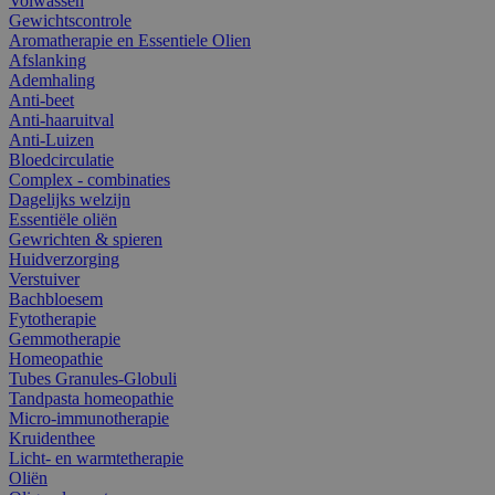
Volwassen
Gewichtscontrole
Aromatherapie en Essentiele Olien
Afslanking
Ademhaling
Anti-beet
Anti-haaruitval
Anti-Luizen
Bloedcirculatie
Complex - combinaties
Dagelijks welzijn
Essentiële oliën
Gewrichten & spieren
Huidverzorging
Verstuiver
Bachbloesem
Fytotherapie
Gemmotherapie
Homeopathie
Tubes Granules-Globuli
Tandpasta homeopathie
Micro-immunotherapie
Kruidenthee
Licht- en warmtetherapie
Oliën