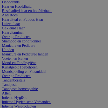
Deodorants
Haar en Hoofdhuid
Beschadigd haar en hoofdirritatie
Anti Roos
Haaruitval en Futloos Haar
Luizen haar
Gekleurd Haar
Haarvitaminen
Overige Producten
Shampoo en conditionner
Manicure en Pedicure
Handen
Manicure en Pedicure/Handen
Voeten en Benen
Mond en Tandhygiëne
Kunstgebit Toebehoren
Mondspoeling en Flosmiddel
Overige Producten
Tandenborstels
Tandpasta
Tandpasta homeopathie
Aften
Intieme Hygiëne
Intieme Hygienische Verbanden
Intieme Wasproducten