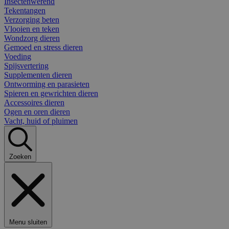
Insectenwerend
Tekentangen
Verzorging beten
Vlooien en teken
Wondzorg dieren
Gemoed en stress dieren
Voeding
Spijsvertering
Supplementen dieren
Ontworming en parasieten
Spieren en gewrichten dieren
Accessoires dieren
Ogen en oren dieren
Vacht, huid of pluimen
Zoeken
Menu sluiten