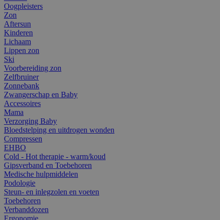
Oogpleisters
Zon
Aftersun
Kinderen
Lichaam
Lippen zon
Ski
Voorbereiding zon
Zelfbruiner
Zonnebank
Zwangerschap en Baby
Accessoires
Mama
Verzorging Baby
Bloedstelping en uitdrogen wonden
Compressen
EHBO
Cold - Hot therapie - warm/koud
Gipsverband en Toebehoren
Medische hulpmiddelen
Podologie
Steun- en inlegzolen en voeten
Toebehoren
Verbanddozen
Ergonomie