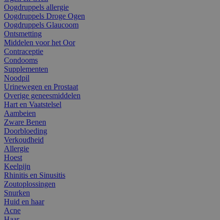
Oogdruppels allergie
Oogdruppels Droge Ogen
Oogdruppels Glaucoom
Ontsmetting
Middelen voor het Oor
Contraceptie
Condooms
Supplementen
Noodpil
Urinewegen en Prostaat
Overige geneesmiddelen
Hart en Vaatstelsel
Aambeien
Zware Benen
Doorbloeding
Verkoudheid
Allergie
Hoest
Keelpijn
Rhinitis en Sinusitis
Zoutoplossingen
Snurken
Huid en haar
Acne
Haar