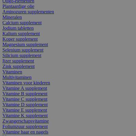
Oligo-elementen
Plantaardige olie
Aminozuren supplementen
Mineralen
Calcium supplement
Jodium tabletten
Kalium supplement
Koper supplement
Magnesium supplement
Selenium supplement
Silicium supplement
Ijzer supplement
Zink supplement
Vitaminen
Multivitaminen
Vitaminen voor kinderen
Vitamine A supplement
Vitamine B supplement
Vitamine C supplement
Vitamine D supplement
Vitamine E supplement
Vitamine K supplement
Zwangerschapsvitamine
Foliumzuur supplement
Vitamine haar en nagels