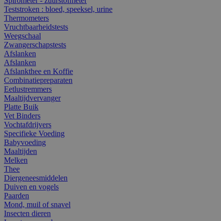
Spirometer - zuurstofmeter
Teststroken : bloed, speeksel, urine
Thermometers
Vruchtbaarheidstests
Weegschaal
Zwangerschapstests
Afslanken
Afslanken
Afslankthee en Koffie
Combinatiepreparaten
Eetlustremmers
Maaltijdvervanger
Platte Buik
Vet Binders
Vochtafdrijvers
Specifieke Voeding
Babyvoeding
Maaltijden
Melken
Thee
Diergeneesmiddelen
Duiven en vogels
Paarden
Mond, muil of snavel
Insecten dieren