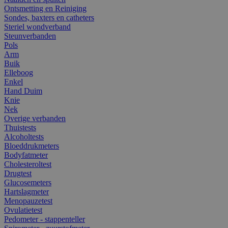
Ontsmetting en Reiniging
Sondes, baxters en catheters
Steriel wondverband
Steunverbanden
Pols
Arm
Buik
Elleboog
Enkel
Hand Duim
Knie
Nek
Overige verbanden
Thuistests
Alcoholtests
Bloeddrukmeters
Bodyfatmeter
Cholesteroltest
Drugtest
Glucosemeters
Hartslagmeter
Menopauzetest
Ovulatietest
Pedometer - stappenteller