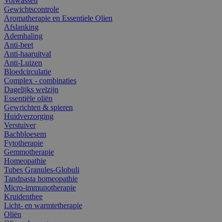
Volwassen
Gewichtscontrole
Aromatherapie en Essentiele Olien
Afslanking
Ademhaling
Anti-beet
Anti-haaruitval
Anti-Luizen
Bloedcirculatie
Complex - combinaties
Dagelijks welzijn
Essentiële oliën
Gewrichten & spieren
Huidverzorging
Verstuiver
Bachbloesem
Fytotherapie
Gemmotherapie
Homeopathie
Tubes Granules-Globuli
Tandpasta homeopathie
Micro-immunotherapie
Kruidenthee
Licht- en warmtetherapie
Oliën