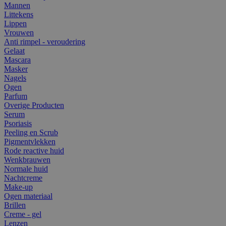
Mannen
Littekens
Lippen
Vrouwen
Anti rimpel - veroudering
Gelaat
Mascara
Masker
Nagels
Ogen
Parfum
Overige Producten
Serum
Psoriasis
Peeling en Scrub
Pigmentvlekken
Rode reactive huid
Wenkbrauwen
Normale huid
Nachtcreme
Make-up
Ogen materiaal
Brillen
Creme - gel
Lenzen