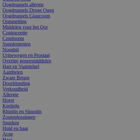
Oogdruppels allergie
Oogdruppels Droge Ogen
Oogdruppels Glaucoom
Ontsmetting
Middelen voor het Oor
Contraceptie
Condooms
Supplementen
Noodpil
Urinewegen en Prostaat
Overige geneesmiddelen
Hart en Vaatstelsel
Aambeien
Zware Benen
Doorbloeding
Verkoudheid
Allergie
Hoest
Keelpijn
Rhinitis en Sinusitis
Zoutoplossingen
Snurken
Huid en haar
Acne
Haar