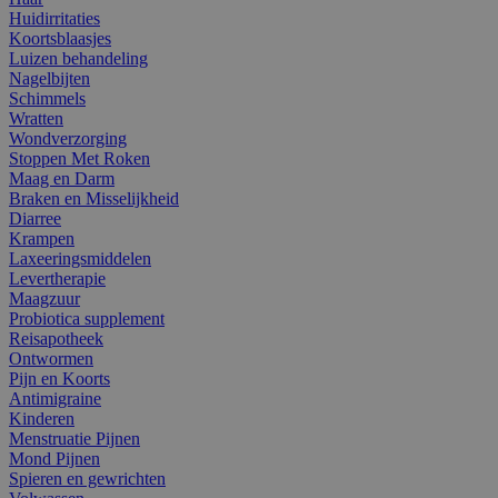
Huidirritaties
Koortsblaasjes
Luizen behandeling
Nagelbijten
Schimmels
Wratten
Wondverzorging
Stoppen Met Roken
Maag en Darm
Braken en Misselijkheid
Diarree
Krampen
Laxeeringsmiddelen
Levertherapie
Maagzuur
Probiotica supplement
Reisapotheek
Ontwormen
Pijn en Koorts
Antimigraine
Kinderen
Menstruatie Pijnen
Mond Pijnen
Spieren en gewrichten