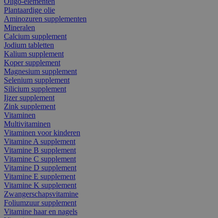
Oligo-elementen
Plantaardige olie
Aminozuren supplementen
Mineralen
Calcium supplement
Jodium tabletten
Kalium supplement
Koper supplement
Magnesium supplement
Selenium supplement
Silicium supplement
Ijzer supplement
Zink supplement
Vitaminen
Multivitaminen
Vitaminen voor kinderen
Vitamine A supplement
Vitamine B supplement
Vitamine C supplement
Vitamine D supplement
Vitamine E supplement
Vitamine K supplement
Zwangerschapsvitamine
Foliumzuur supplement
Vitamine haar en nagels