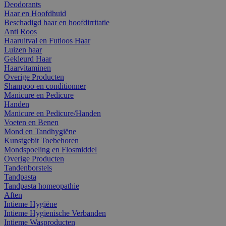
Deodorants
Haar en Hoofdhuid
Beschadigd haar en hoofdirritatie
Anti Roos
Haaruitval en Futloos Haar
Luizen haar
Gekleurd Haar
Haarvitaminen
Overige Producten
Shampoo en conditionner
Manicure en Pedicure
Handen
Manicure en Pedicure/Handen
Voeten en Benen
Mond en Tandhygiëne
Kunstgebit Toebehoren
Mondspoeling en Flosmiddel
Overige Producten
Tandenborstels
Tandpasta
Tandpasta homeopathie
Aften
Intieme Hygiëne
Intieme Hygienische Verbanden
Intieme Wasproducten