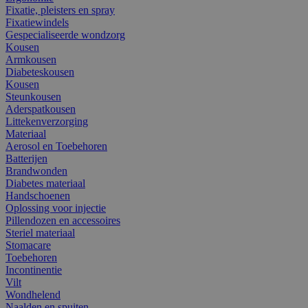
Fixatie, pleisters en spray
Fixatiewindels
Gespecialiseerde wondzorg
Kousen
Armkousen
Diabeteskousen
Kousen
Steunkousen
Aderspatkousen
Littekenverzorging
Materiaal
Aerosol en Toebehoren
Batterijen
Brandwonden
Diabetes materiaal
Handschoenen
Oplossing voor injectie
Pillendozen en accessoires
Steriel materiaal
Stomacare
Toebehoren
Incontinentie
Vilt
Wondhelend
Naalden en spuiten