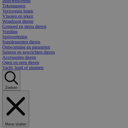
Insectenwerend
Tekentangen
Verzorging beten
Vlooien en teken
Wondzorg dieren
Gemoed en stress dieren
Voeding
Spijsvertering
Supplementen dieren
Ontworming en parasieten
Spieren en gewrichten dieren
Accessoires dieren
Ogen en oren dieren
Vacht, huid of pluimen
Zoeken
Menu sluiten