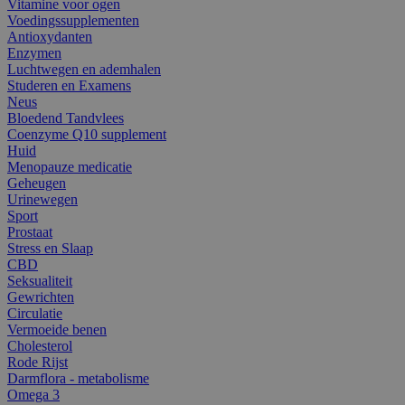
Vitamine voor ogen
Voedingssupplementen
Antioxydanten
Enzymen
Luchtwegen en ademhalen
Studeren en Examens
Neus
Bloedend Tandvlees
Coenzyme Q10 supplement
Huid
Menopauze medicatie
Geheugen
Urinewegen
Sport
Prostaat
Stress en Slaap
CBD
Seksualiteit
Gewrichten
Circulatie
Vermoeide benen
Cholesterol
Rode Rijst
Darmflora - metabolisme
Omega 3