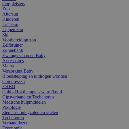
Oogpleisters
Zon
Aftersun
Kinderen
Lichaam
Lippen zon
Ski
Voorbereiding zon
Zelfbruiner
Zonnebank
Zwangerschap en Baby
Accessoires
Mama
Verzorging Baby
Bloedstelping en uitdrogen wonden
Compressen
EHBO
Cold - Hot therapie - warm/koud
Gipsverband en Toebehoren
Medische hulpmiddelen
Podologie
Steun- en inlegzolen en voeten
Toebehoren
Verbanddozen
Ergonomie