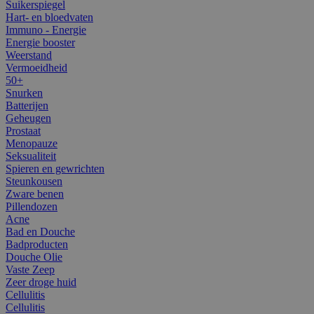
Suikerspiegel
Hart- en bloedvaten
Immuno - Energie
Energie booster
Weerstand
Vermoeidheid
50+
Snurken
Batterijen
Geheugen
Prostaat
Menopauze
Seksualiteit
Spieren en gewrichten
Steunkousen
Zware benen
Pillendozen
Acne
Bad en Douche
Badproducten
Douche Olie
Vaste Zeep
Zeer droge huid
Cellulitis
Cellulitis