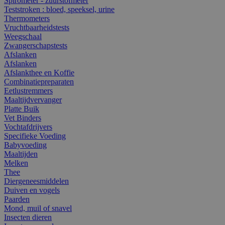
Spirometer - zuurstofmeter
Teststroken : bloed, speeksel, urine
Thermometers
Vruchtbaarheidstests
Weegschaal
Zwangerschapstests
Afslanken
Afslanken
Afslankthee en Koffie
Combinatiepreparaten
Eetlustremmers
Maaltijdvervanger
Platte Buik
Vet Binders
Vochtafdrijvers
Specifieke Voeding
Babyvoeding
Maaltijden
Melken
Thee
Diergeneesmiddelen
Duiven en vogels
Paarden
Mond, muil of snavel
Insecten dieren