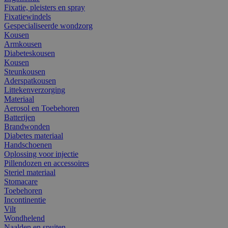
Fixatie, pleisters en spray
Fixatiewindels
Gespecialiseerde wondzorg
Kousen
Armkousen
Diabeteskousen
Kousen
Steunkousen
Aderspatkousen
Littekenverzorging
Materiaal
Aerosol en Toebehoren
Batterijen
Brandwonden
Diabetes materiaal
Handschoenen
Oplossing voor injectie
Pillendozen en accessoires
Steriel materiaal
Stomacare
Toebehoren
Incontinentie
Vilt
Wondhelend
Naalden en spuiten