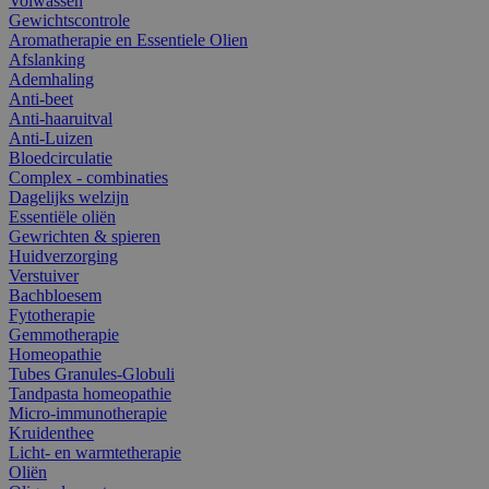
Volwassen
Gewichtscontrole
Aromatherapie en Essentiele Olien
Afslanking
Ademhaling
Anti-beet
Anti-haaruitval
Anti-Luizen
Bloedcirculatie
Complex - combinaties
Dagelijks welzijn
Essentiële oliën
Gewrichten & spieren
Huidverzorging
Verstuiver
Bachbloesem
Fytotherapie
Gemmotherapie
Homeopathie
Tubes Granules-Globuli
Tandpasta homeopathie
Micro-immunotherapie
Kruidenthee
Licht- en warmtetherapie
Oliën