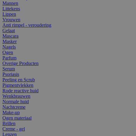
Mannen
Littekens
Lippen
Vrouwen
Anti rimpel - veroudering
Gelaat
Mascara
Masker
Nagels
Ogen
Parfum
Overige Producten
Serum
Psoriasis
Peeling en Scrub
Pigmentvlekken
Rode reactive huid
Wenkbrauwen
Normale huid
Nachtcreme
Make-up
Ogen materiaal
Brillen
Creme - gel
Lenzen