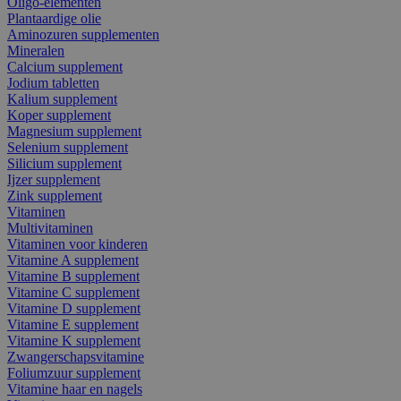
Oligo-elementen
Plantaardige olie
Aminozuren supplementen
Mineralen
Calcium supplement
Jodium tabletten
Kalium supplement
Koper supplement
Magnesium supplement
Selenium supplement
Silicium supplement
Ijzer supplement
Zink supplement
Vitaminen
Multivitaminen
Vitaminen voor kinderen
Vitamine A supplement
Vitamine B supplement
Vitamine C supplement
Vitamine D supplement
Vitamine E supplement
Vitamine K supplement
Zwangerschapsvitamine
Foliumzuur supplement
Vitamine haar en nagels