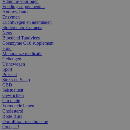
Vitamine voor ogen
Voedingssupplementen
Antioxydanten
Enzymen
Luchtwegen en ademhalen
Studeren en Examens
Neus
Bloedend Tandvlees
Coenzyme Q10 supplement
Huid
Menopauze medicatie
Geheugen
Urinewegen
Sport
Prostaat
Stress en Slaap
CBD
Seksualiteit
Gewrichten
Circulatie
Vermoeide benen
Cholesterol
Rode Rijst
Darmflora - metabolisme
Omega 3