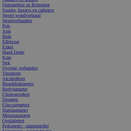
Ontsmetting en Reiniging
Sondes, baxters en catheters
Steriel wondverband
Steunverbanden
Pols
Arm
Buik
Elleboog
Enkel
Hand Duim
Knie
Nek
Overige verbanden
Thuistests
Alcoholtests
Bloeddrukmeters
Bodyfatmeter
Cholesteroltest
Drugtest
Glucosemeters
Hartslagmeter
Menopauzetest
Ovulatietest
Pedometer - stappenteller