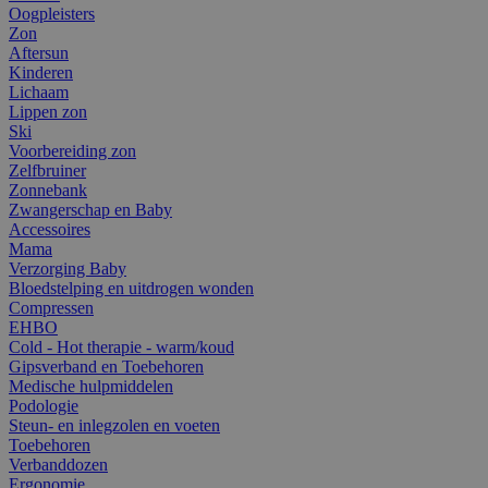
Oogpleisters
Zon
Aftersun
Kinderen
Lichaam
Lippen zon
Ski
Voorbereiding zon
Zelfbruiner
Zonnebank
Zwangerschap en Baby
Accessoires
Mama
Verzorging Baby
Bloedstelping en uitdrogen wonden
Compressen
EHBO
Cold - Hot therapie - warm/koud
Gipsverband en Toebehoren
Medische hulpmiddelen
Podologie
Steun- en inlegzolen en voeten
Toebehoren
Verbanddozen
Ergonomie