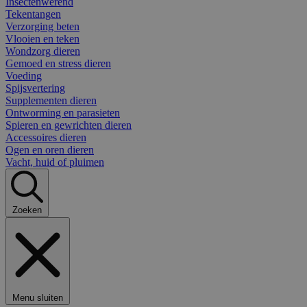
Insectenwerend
Tekentangen
Verzorging beten
Vlooien en teken
Wondzorg dieren
Gemoed en stress dieren
Voeding
Spijsvertering
Supplementen dieren
Ontworming en parasieten
Spieren en gewrichten dieren
Accessoires dieren
Ogen en oren dieren
Vacht, huid of pluimen
Zoeken
Menu sluiten