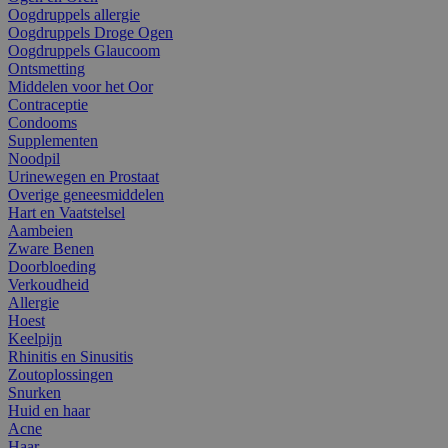
Oogdruppels allergie
Oogdruppels Droge Ogen
Oogdruppels Glaucoom
Ontsmetting
Middelen voor het Oor
Contraceptie
Condooms
Supplementen
Noodpil
Urinewegen en Prostaat
Overige geneesmiddelen
Hart en Vaatstelsel
Aambeien
Zware Benen
Doorbloeding
Verkoudheid
Allergie
Hoest
Keelpijn
Rhinitis en Sinusitis
Zoutoplossingen
Snurken
Huid en haar
Acne
Haar