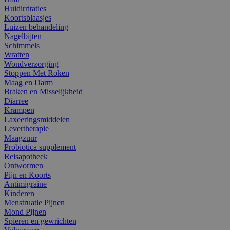
Huidirritaties
Koortsblaasjes
Luizen behandeling
Nagelbijten
Schimmels
Wratten
Wondverzorging
Stoppen Met Roken
Maag en Darm
Braken en Misselijkheid
Diarree
Krampen
Laxeeringsmiddelen
Levertherapie
Maagzuur
Probiotica supplement
Reisapotheek
Ontwormen
Pijn en Koorts
Antimigraine
Kinderen
Menstruatie Pijnen
Mond Pijnen
Spieren en gewrichten