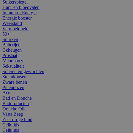
Suikerspiegel
Hart- en bloedvaten
Immuno - Energie
Energie booster
Weerstand
Vermoeidheid
50+
Snurken
Batterijen
Geheugen
Prostaat
Menopauze
Seksualiteit
Spieren en gewrichten
Steunkousen
Zware benen
Pillendozen
Acne
Bad en Douche
Badproducten
Douche Olie
Vaste Zeep
Zeer droge huid
Cellulitis
Cellulitis