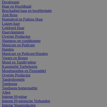
Deodorants
Haar en Hoofdhuid
Beschadigd haar en hoofdirritatie
Anti Roos
Haaruitval en Futloos Haar
Luizen haar
Gekleurd Haar
Haarvitaminen
Overige Producten
Shampoo en conditionner
Manicure en Pedicure
Handen
Manicure en Pedicure/Handen
Voeten en Benen
Mond en Tandhygiëne
Kunstgebit Toebehoren
Mondspoeling en Flosmiddel
Overige Producten
Tandenborstels
Tandpasta
Tandpasta homeopathie
Aften
Intieme Hygiëne
Intieme Hygienische Verbanden
Intieme Wasproducten