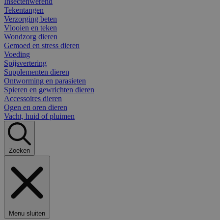
Insectenwerend
Tekentangen
Verzorging beten
Vlooien en teken
Wondzorg dieren
Gemoed en stress dieren
Voeding
Spijsvertering
Supplementen dieren
Ontworming en parasieten
Spieren en gewrichten dieren
Accessoires dieren
Ogen en oren dieren
Vacht, huid of pluimen
Zoeken
Menu sluiten