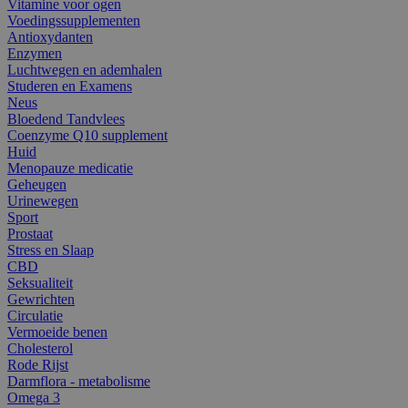
Vitamine voor ogen
Voedingssupplementen
Antioxydanten
Enzymen
Luchtwegen en ademhalen
Studeren en Examens
Neus
Bloedend Tandvlees
Coenzyme Q10 supplement
Huid
Menopauze medicatie
Geheugen
Urinewegen
Sport
Prostaat
Stress en Slaap
CBD
Seksualiteit
Gewrichten
Circulatie
Vermoeide benen
Cholesterol
Rode Rijst
Darmflora - metabolisme
Omega 3