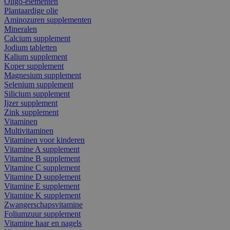
Oligo-elementen
Plantaardige olie
Aminozuren supplementen
Mineralen
Calcium supplement
Jodium tabletten
Kalium supplement
Koper supplement
Magnesium supplement
Selenium supplement
Silicium supplement
Ijzer supplement
Zink supplement
Vitaminen
Multivitaminen
Vitaminen voor kinderen
Vitamine A supplement
Vitamine B supplement
Vitamine C supplement
Vitamine D supplement
Vitamine E supplement
Vitamine K supplement
Zwangerschapsvitamine
Foliumzuur supplement
Vitamine haar en nagels