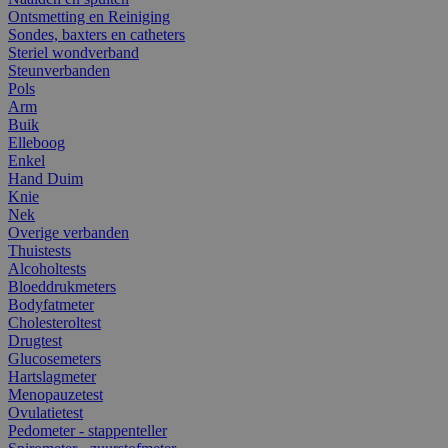
Ontsmetting en Reiniging
Sondes, baxters en catheters
Steriel wondverband
Steunverbanden
Pols
Arm
Buik
Elleboog
Enkel
Hand Duim
Knie
Nek
Overige verbanden
Thuistests
Alcoholtests
Bloeddrukmeters
Bodyfatmeter
Cholesteroltest
Drugtest
Glucosemeters
Hartslagmeter
Menopauzetest
Ovulatietest
Pedometer - stappenteller