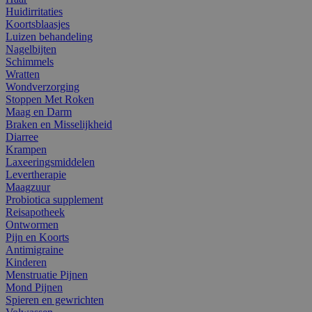
Huidirritaties
Koortsblaasjes
Luizen behandeling
Nagelbijten
Schimmels
Wratten
Wondverzorging
Stoppen Met Roken
Maag en Darm
Braken en Misselijkheid
Diarree
Krampen
Laxeeringsmiddelen
Levertherapie
Maagzuur
Probiotica supplement
Reisapotheek
Ontwormen
Pijn en Koorts
Antimigraine
Kinderen
Menstruatie Pijnen
Mond Pijnen
Spieren en gewrichten