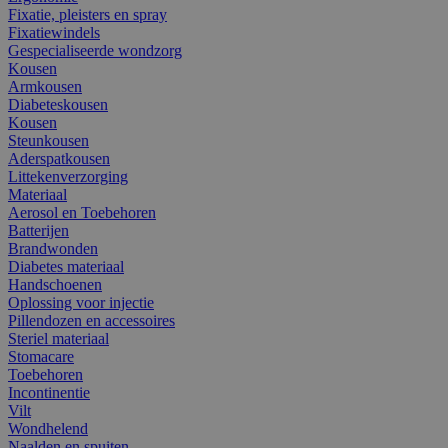
Fixatie, pleisters en spray
Fixatiewindels
Gespecialiseerde wondzorg
Kousen
Armkousen
Diabeteskousen
Kousen
Steunkousen
Aderspatkousen
Littekenverzorging
Materiaal
Aerosol en Toebehoren
Batterijen
Brandwonden
Diabetes materiaal
Handschoenen
Oplossing voor injectie
Pillendozen en accessoires
Steriel materiaal
Stomacare
Toebehoren
Incontinentie
Vilt
Wondhelend
Naalden en spuiten