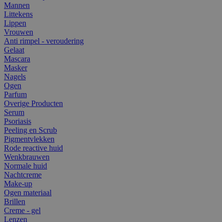
Mannen
Littekens
Lippen
Vrouwen
Anti rimpel - veroudering
Gelaat
Mascara
Masker
Nagels
Ogen
Parfum
Overige Producten
Serum
Psoriasis
Peeling en Scrub
Pigmentvlekken
Rode reactive huid
Wenkbrauwen
Normale huid
Nachtcreme
Make-up
Ogen materiaal
Brillen
Creme - gel
Lenzen