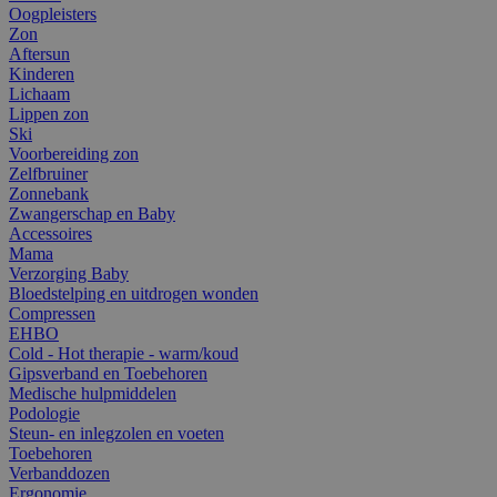
Oogpleisters
Zon
Aftersun
Kinderen
Lichaam
Lippen zon
Ski
Voorbereiding zon
Zelfbruiner
Zonnebank
Zwangerschap en Baby
Accessoires
Mama
Verzorging Baby
Bloedstelping en uitdrogen wonden
Compressen
EHBO
Cold - Hot therapie - warm/koud
Gipsverband en Toebehoren
Medische hulpmiddelen
Podologie
Steun- en inlegzolen en voeten
Toebehoren
Verbanddozen
Ergonomie