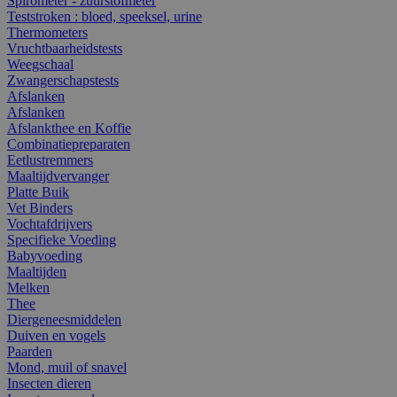
Spirometer - zuurstofmeter
Teststroken : bloed, speeksel, urine
Thermometers
Vruchtbaarheidstests
Weegschaal
Zwangerschapstests
Afslanken
Afslanken
Afslankthee en Koffie
Combinatiepreparaten
Eetlustremmers
Maaltijdvervanger
Platte Buik
Vet Binders
Vochtafdrijvers
Specifieke Voeding
Babyvoeding
Maaltijden
Melken
Thee
Diergeneesmiddelen
Duiven en vogels
Paarden
Mond, muil of snavel
Insecten dieren