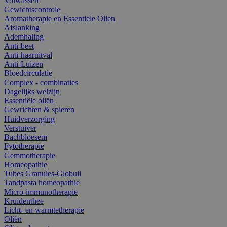
Volwassen
Gewichtscontrole
Aromatherapie en Essentiele Olien
Afslanking
Ademhaling
Anti-beet
Anti-haaruitval
Anti-Luizen
Bloedcirculatie
Complex - combinaties
Dagelijks welzijn
Essentiële oliën
Gewrichten & spieren
Huidverzorging
Verstuiver
Bachbloesem
Fytotherapie
Gemmotherapie
Homeopathie
Tubes Granules-Globuli
Tandpasta homeopathie
Micro-immunotherapie
Kruidenthee
Licht- en warmtetherapie
Oliën