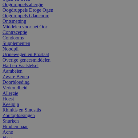
Oogdruppels allergie
Oogdruppels Droge Ogen
Oogdruppels Glaucoom
Ontsmetting
Middelen voor het Oor
Contraceptie
Condooms
Supplementen
Noodpil
Urinewegen en Prostaat
Overige geneesmiddelen
Hart en Vaatstelsel
Aambeien
Zware Benen
Doorbloeding
Verkoudheid
Allergie
Hoest
Keelpijn
Rhinitis en Sinusitis
Zoutoplossingen
Snurken
Huid en haar
Acne
Haar