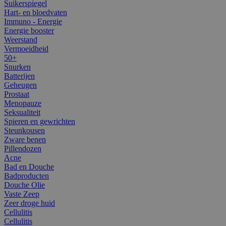
Suikerspiegel
Hart- en bloedvaten
Immuno - Energie
Energie booster
Weerstand
Vermoeidheid
50+
Snurken
Batterijen
Geheugen
Prostaat
Menopauze
Seksualiteit
Spieren en gewrichten
Steunkousen
Zware benen
Pillendozen
Acne
Bad en Douche
Badproducten
Douche Olie
Vaste Zeep
Zeer droge huid
Cellulitis
Cellulitis