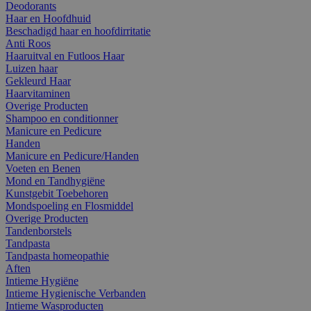
Deodorants
Haar en Hoofdhuid
Beschadigd haar en hoofdirritatie
Anti Roos
Haaruitval en Futloos Haar
Luizen haar
Gekleurd Haar
Haarvitaminen
Overige Producten
Shampoo en conditionner
Manicure en Pedicure
Handen
Manicure en Pedicure/Handen
Voeten en Benen
Mond en Tandhygiëne
Kunstgebit Toebehoren
Mondspoeling en Flosmiddel
Overige Producten
Tandenborstels
Tandpasta
Tandpasta homeopathie
Aften
Intieme Hygiëne
Intieme Hygienische Verbanden
Intieme Wasproducten