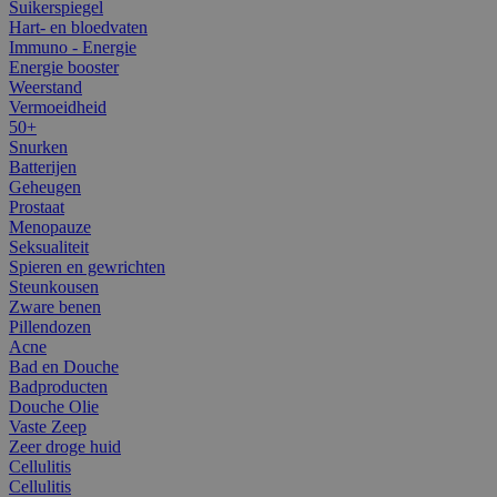
Suikerspiegel
Hart- en bloedvaten
Immuno - Energie
Energie booster
Weerstand
Vermoeidheid
50+
Snurken
Batterijen
Geheugen
Prostaat
Menopauze
Seksualiteit
Spieren en gewrichten
Steunkousen
Zware benen
Pillendozen
Acne
Bad en Douche
Badproducten
Douche Olie
Vaste Zeep
Zeer droge huid
Cellulitis
Cellulitis