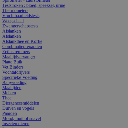
Spirometer - zuurstofmeter
Teststroken : bloed, speeksel, urine
Thermometers
Vruchtbaarheidstests
Weegschaal
Zwangerschapstests
Afslanken
Afslanken
Afslankthee en Koffie
Combinatiepreparaten
Eetlustremmers
Maaltijdvervanger
Platte Buik
Vet Binders
Vochtafdrijvers
Specifieke Voeding
Babyvoeding
Maaltijden
Melken
Thee
Diergeneesmiddelen
Duiven en vogels
Paarden
Mond, muil of snavel
Insecten dieren