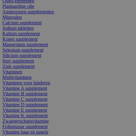
Oligo-elementen
Plantaardige olie
Aminozuren supplementen
Mineralen
Calcium supplement
Jodium tabletten
Kalium supplement
Koper supplement
Magnesium supplement
Selenium supplement
Silicium supplement
Ijzer supplement
Zink supplement
Vitaminen
Multivitaminen
Vitaminen voor kinderen
Vitamine A supplement
Vitamine B supplement
Vitamine C supplement
Vitamine D supplement
Vitamine E supplement
Vitamine K supplement
Zwangerschapsvitamine
Foliumzuur supplement
Vitamine haar en nagels