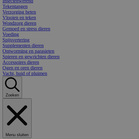
Insectenwerend
Tekentangen
Verzorging beten
Vlooien en teken
Wondzorg dieren
Gemoed en stress dieren
Voeding
Spijsvertering
Supplementen dieren
Ontworming en parasieten
Spieren en gewrichten dieren
Accessoires dieren
Ogen en oren dieren
Vacht, huid of pluimen
Zoeken
Menu sluiten