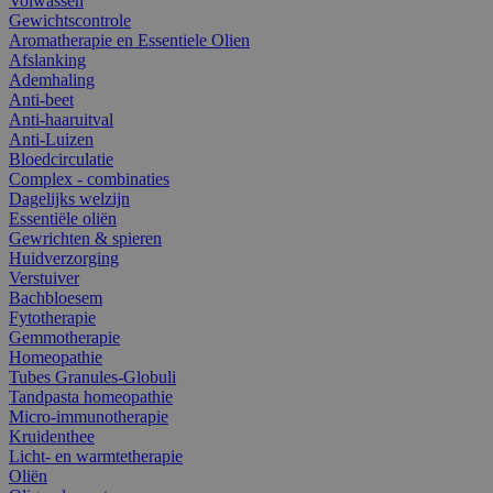
Volwassen
Gewichtscontrole
Aromatherapie en Essentiele Olien
Afslanking
Ademhaling
Anti-beet
Anti-haaruitval
Anti-Luizen
Bloedcirculatie
Complex - combinaties
Dagelijks welzijn
Essentiële oliën
Gewrichten & spieren
Huidverzorging
Verstuiver
Bachbloesem
Fytotherapie
Gemmotherapie
Homeopathie
Tubes Granules-Globuli
Tandpasta homeopathie
Micro-immunotherapie
Kruidenthee
Licht- en warmtetherapie
Oliën