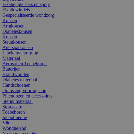
Fixatie, pleisters en spray
Fixatiewindels
Gespecialiseerde wondzorg
Kousen
Armkousen
Diabeteskousen
Kousen
Steunkousen
Aderspatkousen
Littekenverzorging
Materiaal
Aerosol en Toebehoren
Batterijen
Brandwonden
Diabetes materiaal
Handschoenen
Oplossing voor injectie
Pillendozen en accessoires
Steriel materiaal
Stomacare
Toebehoren
Incontinentie
Vilt
Wondhelend
Naalden en spuiten