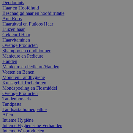
Deodorants
Haar en Hoofdhuid
Beschadigd haar en hoofdirritatie
Anti Roos
Haaruitval en Futloos Haar
Luizen haar
Gekleurd Haar
Haarvitaminen
Overige Producten
Shampoo en conditionner
Manicure en Pedicure
Handen
Manicure en Pedicure/Handen
Voeten en Benen
Mond en Tandhygiëne
Kunstgebit Toebehoren
Mondspoeling en Flosmiddel
Overige Producten
Tandenborstels
Tandpasta
Tandpasta homeopathie
Aften
Intieme Hygiëne
Intieme Hygienische Verbanden
Intieme Wasproducten