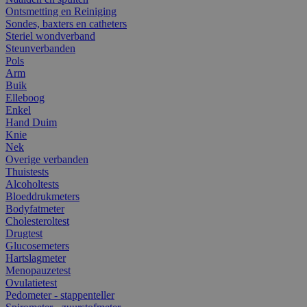
Ontsmetting en Reiniging
Sondes, baxters en catheters
Steriel wondverband
Steunverbanden
Pols
Arm
Buik
Elleboog
Enkel
Hand Duim
Knie
Nek
Overige verbanden
Thuistests
Alcoholtests
Bloeddrukmeters
Bodyfatmeter
Cholesteroltest
Drugtest
Glucosemeters
Hartslagmeter
Menopauzetest
Ovulatietest
Pedometer - stappenteller