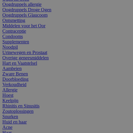
Oogdruppels allergie
Oogdruppels Droge Ogen
Oogdruppels Glaucoom
Ontsmetting
Middelen voor het Oor
Contraceptie
Condooms
Supplementen
Noodpil
Urinewegen en Prostaat
Overige geneesmiddelen
Hart en Vaatstelsel
Aambeien
Zware Benen
Doorbloeding
Verkoudheid
Allergie
Hoest
Keelpijn
Rhinitis en Sinusitis
Zoutoplossingen
Snurken
Huid en haar
Acne
Haar