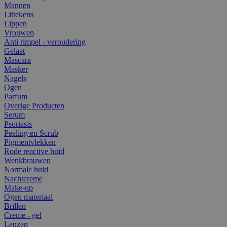
Mannen
Littekens
Lippen
Vrouwen
Anti rimpel - veroudering
Gelaat
Mascara
Masker
Nagels
Ogen
Parfum
Overige Producten
Serum
Psoriasis
Peeling en Scrub
Pigmentvlekken
Rode reactive huid
Wenkbrauwen
Normale huid
Nachtcreme
Make-up
Ogen materiaal
Brillen
Creme - gel
Lenzen