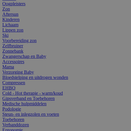
Oogpleisters
Zon
Aftersun
Kinderen
Lichaam
Lippen zon
Ski
Voorbereiding zon
Zelfbruiner
Zonnebank
Zwangerschap en Baby
Accessoires
Mama
Verzorging Baby
Bloedstelping en uitdrogen wonden
Compressen
EHBO
Cold - Hot therapie - warm/koud
Gipsverband en Toebehoren
Medische hulpmiddelen
Podologie
Steun- en inlegzolen en voeten
Toebehoren
Verbanddozen
Ergonomie