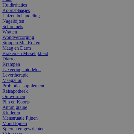
Huidirritaties
Koortsblaasjes
Luizen behandeling
Nagelbijten
Schimmels
Wratten
Wondverzorging
Stoppen Met Roken
Maag en Darm
Braken en Misselijkheid
Diarree
Krampen
Laxeeringsmiddelen
Levertherapie
Maagzuur
Probiotica supplement
Reisapotheek
Ontwormen
Pijn en Koorts
Antimigraine
Kinderen
Menstruatie Pijnen
Mond Pijnen
Spieren en gewrichten