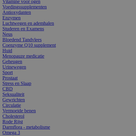
Vitamine voor ogen
Voedingssupplementen
Antioxydanten
Enzymen
Luchtwegen en ademhalen
Studeren en Examens
Neus
Bloedend Tandvlees
Coenzyme Q10 supplement
Huid
Menopauze medicatie
Geheugen
Urinewegen
Sport
Prostaat
Stress en Slaap
CBD
Seksualiteit
Gewrichten
Circulatie
Vermoeide benen
Cholesterol
Rode Rijst
Darmflora - metabolisme
Omega 3